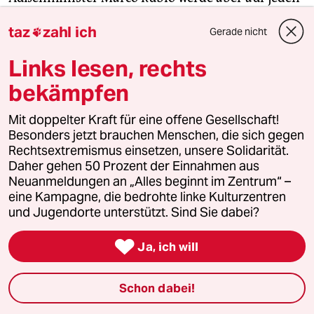
Fall dort sein, sagte Trump am Rande seiner Reise
taz
zahl ich
Gerade nicht

durch die Golfregion. Die Außenminister der
Nato-Staaten beraten heute im türkischen
Links lesen, rechts
Urlaubsort Belek nahe Antalya über die Forderung
bekämpfen
der USA nach einer drastischen Erhöhung der
Verteidigungsausgaben.
Mit doppelter Kraft für eine offene Gesellschaft!
Besonders jetzt brauchen Menschen, die sich gegen
Der ukrainische Außenminister Andrij Sybiha
Rechtsextremismus einsetzen, unsere Solidarität.
postete auf der Plattform X Fotos von sich und
Daher gehen 50 Prozent der Einnahmen aus
Neuanmeldungen an „Alles beginnt im Zentrum“ –
Rubio, mit dem er sich in Antalya über
eine Kampagne, die bedrohte linke Kulturzentren
Friedensbemühungen ausgetauscht habe. Rubio
und Jugendorte unterstützt. Sind Sie dabei?
soll nach Angaben seines Ministeriums nach dem
Ende des Nato-Treffens am Freitag nach Istanbul

Ja, ich will
weiterreisen. Neben ihm werden nach Mitteilung
des Weißen Hauses auch Trumps Sondergesandte
Schon dabei!
Steve Witkoff und Keith Kellogg bei den Ukraine-
Gesprächen dabei sein. (
dpa
)