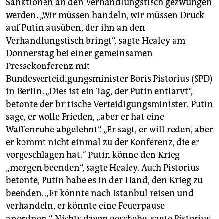
epaper login
Sanktionen an den Verhandlungstisch gezwungen
werden. „Wir müssen handeln, wir müssen Druck
auf Putin ausüben, der ihn an den
Verhandlungstisch bringt“, sagte Healey am
Donnerstag bei einer gemeinsamen
Pressekonferenz mit
Bundesverteidigungsminister Boris Pistorius (SPD)
in Berlin. „Dies ist ein Tag, der Putin entlarvt“,
betonte der britische Verteidigungsminister. Putin
sage, er wolle Frieden, „aber er hat eine
Waffenruhe abgelehnt“. „Er sagt, er will reden, aber
er kommt nicht einmal zu der Konferenz, die er
vorgeschlagen hat.“ Putin könne den Krieg
„morgen beenden“, sagte Healey. Auch Pistorius
betonte, Putin habe es in der Hand, den Krieg zu
beenden. „Er könnte nach Istanbul reisen und
verhandeln, er könnte eine Feuerpause
anordnen.“ Nichts davon geschehe, sagte Pistorius.