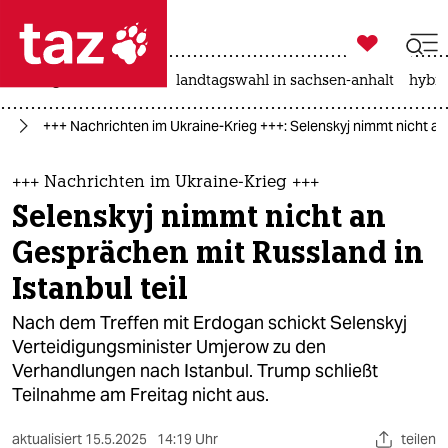

taz zahl ich
niedrigwasser
rente
landtagswahl in sachsen-anhalt
hybri

taz zahl ich
ne
+++ Nachrichten im Ukraine-Krieg +++: Selenskyj nimmt nicht an 
taz zahl ich
themen
+++ Nachrichten im Ukraine-Krieg +++
Selenskyj nimmt nicht an
politik
Gesprächen mit Russland in
öko
Istanbul teil
gesellschaft
Nach dem Treffen mit Erdogan schickt Selenskyj
Verteidigungsminister Umjerow zu den
kultur
Verhandlungen nach Istanbul. Trump schließt
Teilnahme am Freitag nicht aus.
sport
aktualisiert
15.5.2025
14:19 Uhr
teilen