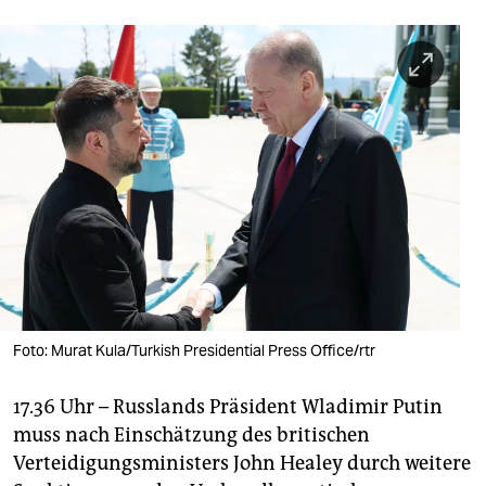
berlin
nord
wahrheit
verlag
verlag
veranstaltungen
shop
fragen & hilfe
Foto: Murat Kula/Turkish Presidential Press Office/rtr
unterstützen
abo
17.36 Uhr – Russlands Präsident Wladimir Putin
muss nach Einschätzung des britischen
genossenschaft
Verteidigungsministers John Healey durch weitere