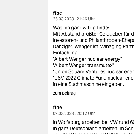
berlin
fibe
nord
26.03.2023 , 21:46 Uhr
wahrheit
Was ich ganz witzig finde:
Mit Abstand größter Geldgeber für 
verlag
Investoren- und Philanthropen-Ehep
Danziger. Wenger ist Managing Partn
verlag
Einfach mal
"Albert Wenger nuclear energy"
veranstaltungen
"Albert Wenger transmutex"
"Union Square Ventures nuclear ener
shop
"USV 2022 Climate Fund nuclear ene
in eine Suchmaschine eingeben.
fragen & hilfe
zum Beitrag
unterstützen
fibe
abo
09.03.2023 , 20:12 Uhr
In Wolfsburg arbeiten bei VW rund 
genossenschaft
In ganz Deutschland arbeiten im Sc