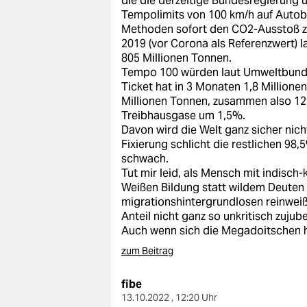
die die derzeitige Bundesregierung ü
Tempolimits von 100 km/h auf Autoba
Methoden sofort den CO2-Ausstoß z
2019 (vor Corona als Referenzwert) 
805 Millionen Tonnen.
Tempo 100 würden laut Umweltbunde
Ticket hat in 3 Monaten 1,8 Millione
Millionen Tonnen, zusammen also 12,
Treibhausgase um 1,5%.
Davon wird die Welt ganz sicher nich
Fixierung schlicht die restlichen 98,
schwach.
Tut mir leid, als Mensch mit indisch-
Weißen Bildung statt wildem Deuten s
migrationshintergrundlosen reinwe
Anteil nicht ganz so unkritisch zujube
Auch wenn sich die Megadoitschen hie
zum Beitrag
fibe
13.10.2022 , 12:20 Uhr