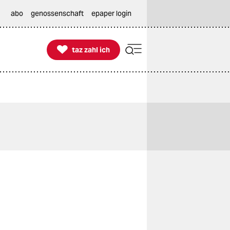
abo
genossenschaft
epaper login

taz zahl ich
taz zahl ich