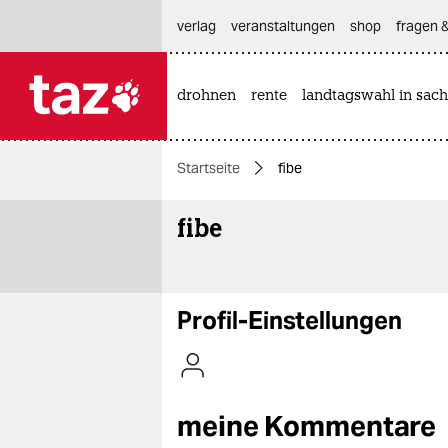
hautnavigation anspringen
hauptinhalt anspringen
footer anspringen
verlag
veranstaltungen
shop
fragen &
drohnen
rente
landtagswahl in sach

taz zahl ich
taz zahl ich
Startseite
fibe
themen
fibe
politik
öko
gesellschaft
Profil-Einstellungen
kultur
sport
meine Kommentare