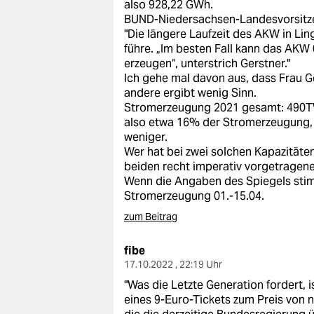
also 928,22 GWh.
BUND-Niedersachsen-Landesvorsitz
"Die längere Laufzeit des AKW in Li
führe. „Im besten Fall kann das AKW
erzeugen“, unterstrich Gerstner."
Ich gehe mal davon aus, dass Frau G
andere ergibt wenig Sinn.
Stromerzeugung 2021 gesamt: 490TW
also etwa 16% der Stromerzeugung, 
weniger.
Wer hat bei zwei solchen Kapazitäten
beiden recht imperativ vorgetragen
Wenn die Angaben des Spiegels stim
Stromerzeugung 01.-15.04.
zum Beitrag
fibe
17.10.2022 , 22:19 Uhr
"Was die Letzte Generation fordert, i
eines 9-Euro-Tickets zum Preis von n