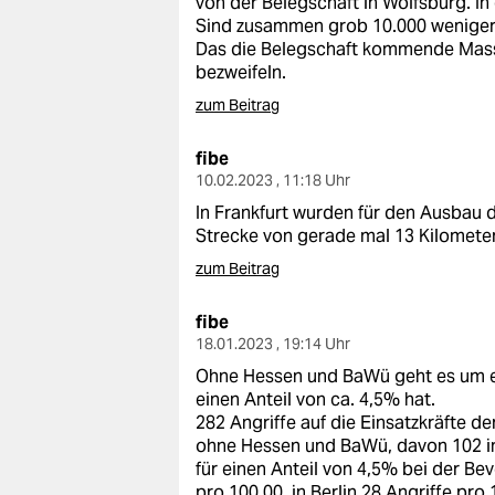
von der Belegschaft in Wolfsburg. In
epaper login
Sind zusammen grob 10.000 weniger,
Das die Belegschaft kommende Masse
bezweifeln.
zum Beitrag
fibe
10.02.2023 , 11:18 Uhr
In Frankfurt wurden für den Ausbau 
Strecke von gerade mal 13 Kilomete
zum Beitrag
fibe
18.01.2023 , 19:14 Uhr
Ohne Hessen und BaWü geht es um ei
einen Anteil von ca. 4,5% hat.
282 Angriffe auf die Einsatzkräfte d
ohne Hessen und BaWü, davon 102 in 
für einen Anteil von 4,5% bei der Be
pro 100.00, in Berlin 28 Angriffe pro 