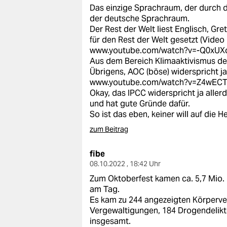
Das einzige Sprachraum, der durch d
der deutsche Sprachraum.
Der Rest der Welt liest Englisch, Gr
für den Rest der Welt gesetzt (Vide
www.youtube.com/watch?v=-Q0xUX
Aus dem Bereich Klimaaktivismus de
Übrigens, AOC (böse) widerspricht j
www.youtube.com/watch?v=Z4wECT
Okay, das IPCC widerspricht ja alle
und hat gute Gründe dafür.
So ist das eben, keiner will auf die 
zum Beitrag
fibe
08.10.2022 , 18:42 Uhr
Zum Oktoberfest kamen ca. 5,7 Mio. 
am Tag.
Es kam zu 244 angezeigten Körperver
Vergewaltigungen, 184 Drogendelikte
insgesamt.