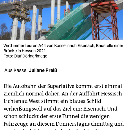
berlin
nord
wahrheit
verlag
Wird immer teurer: A44 von Kassel nach Eisenach, Baustelle einer
verlag
Brücke in Hessen 2021
Foto: Olaf Döring/imago
veranstaltungen
Aus Kassel
Juliane Preiß
shop
fragen & hilfe
Die Autobahn der Superlative kommt erst einmal
ziemlich normal daher. An der Auffahrt Hessisch
unterstützen
Lichtenau West stimmt ein blaues Schild
abo
verheißungsvoll auf das Ziel ein: Eisenach. Und
schon schluckt der erste Tunnel die wenigen
genossenschaft
Fahrzeuge an diesem Donnerstagnachmittag und