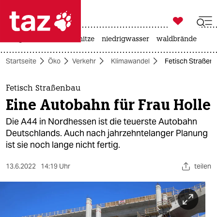

taz zahl ich
krieg in der ukraine
hitze
niedrigwasser
waldbrände

taz zahl ich
Startseite
Öko
Verkehr
Klimawandel
Fetisch Straßenb
taz zahl ich
themen
Fetisch Straßenbau
Eine Autobahn für Frau Holle
politik
Die A44 in Nordhessen ist die teuerste Autobahn
öko
Deutschlands. Auch nach jahrzehntelanger Planung
ist sie noch lange nicht fertig.
gesellschaft
13.6.2022
14:19 Uhr
teilen
kultur
sport