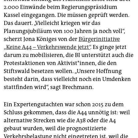
2.000 Einwände beim Regierungspräsidium
Kassel eingegangen. Die müssen geprüft werden.
Das dauert. „Vielleicht kriegen wir das
Planungsjubiläum von 100 Jahren ja noch voll“,
scherzt Jona Königes von der
Bürgerinitiative
„Keine A44 – Verkehrswende jetzt“
. Es ginge jetzt
darum zu mobilisieren, die BI unterstützt auch die
Protestaktionen von Ak­ti­vis­t*in­nen, die den
Stiftswald besetzen wollen. „Unsere Hoffnung
besteht darin, dass vielleicht noch ein Umdenken
stattfinden wird“, sagt Brechmann.
Ein Expertengutachten war schon 2015 zu dem
Schluss gekommen, dass die A44 unnötig ist: weil
alternative Strecken wie die A38 oder die A4
gebaut wurden, weil die prognostizierte
Verkehrsbelastung nicht eingetreten ist, weil die