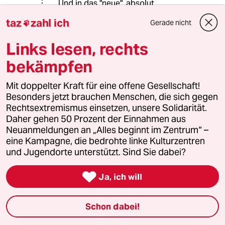
Und in das "neue", absolut
überflüssige Stück von Kassel nach
taz
zahl ich
Gerade nicht

ca. Herleshausen/Wommen wird seit
der Wiedervereinigung geplant und
Links lesen, rechts
gebaut.
bekämpfen
Mit doppelter Kraft für eine offene Gesellschaft!
Charly 267
C2
Besonders jetzt brauchen Menschen, die sich gegen
17.06.2022
,
13:03 Uhr
Rechtsextremismus einsetzen, unsere Solidarität.
@fibe:
Daher gehen 50 Prozent der Einnahmen aus
Was wollt Ihr von unsren Beamten
Neuanmeldungen an „Alles beginnt im Zentrum“ –
anderes erwarten!
eine Kampagne, die bedrohte linke Kulturzentren
und Jugendorte unterstützt. Sind Sie dabei?
telejoshi
T

Ja, ich will
17.06.2022
,
18:30 Uhr
@Charly 267:
Schon dabei!
Was können die Beamten dafür?
Schuld ist die Politik, der autogeile