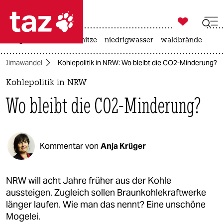

taz zahl ich
krieg in der ukraine
hitze
niedrigwasser
waldbrände

taz zahl ich
Klimawandel
Kohlepolitik in NRW: Wo bleibt die CO2-Minderung?
taz zahl ich
Kohlepolitik in NRW
themen
Wo bleibt die CO2-Minderung?
politik
öko
Kommentar von
Anja Krüger
gesellschaft
kultur
NRW will acht Jahre früher aus der Kohle
aussteigen. Zugleich sollen Braunkohlekraftwerke
sport
länger laufen. Wie man das nennt? Eine unschöne
Mogelei.