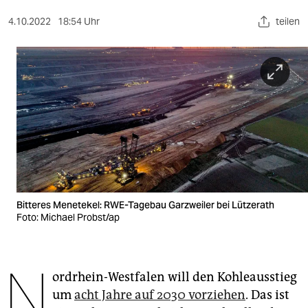
berlin
4.10.2022
18:54 Uhr
teilen
nord
wahrheit
verlag
verlag
veranstaltungen
shop
fragen & hilfe
Bitteres Menetekel: RWE-Tagebau Garzweiler bei Lützerath
Foto: Michael Probst/ap
unterstützen
abo
N
ordrhein-Westfalen will den Kohleausstieg
genossenschaft
um
acht Jahre auf 2030 vorziehen
. Das ist