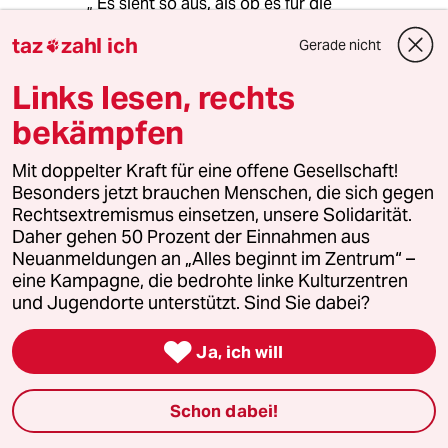
„ Es sieht so aus, als ob es für die
Versorgungskrise einen Plan gibt. “
taz
zahl ich
Gerade nicht

Es wäre schön, gäbe es einen Plan gegen die
Links lesen, rechts
Krise….
bekämpfen
Und das Getue um vorgezogenen
Kohleausstieg ist unverbindliches
Mit doppelter Kraft für eine offene Gesellschaft!
Politiktheater nach dem Drehbuch „Und
Besonders jetzt brauchen Menschen, die sich gegen
erstens kommt es anders und zweitens als man
Rechtsextremismus einsetzen, unsere Solidarität.
denkt.“
Daher gehen 50 Prozent der Einnahmen aus
Neuanmeldungen an „Alles beginnt im Zentrum“ –
eine Kampagne, die bedrohte linke Kulturzentren
WeisNich
W
und Jugendorte unterstützt. Sind Sie dabei?
04.10.2022
,
22:57 Uhr

Ja, ich will
Kommt aus die Gesamtsumme an. Habecks
"Wir lassen 250 Millionen Tonnen Kohle in der
Erde... damit sparen wir 250 Millionen Tonnen
Schon dabei!
CO2" ist jedenfalls Geisteswissenschafler
Geschwafel.