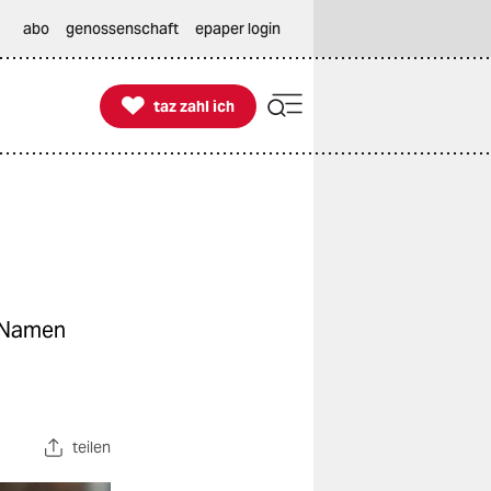
abo
genossenschaft
epaper login

taz zahl ich
taz zahl ich
n Namen
teilen