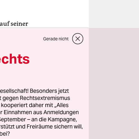
 auf seiner
en
Gerade nicht
 schwierig,
chmittag
echts
ngespräch
enship by
esellschaft! Besonders jetzt
en:
rt gegen Rechtsextremismus
nvestition
z kooperiert daher mit „Alles
ller Einnahmen aus Anmeldungen
h ohne
. September – an die Kampagne,
es Programm
rstützt und Freiräume sichern will,
bei?