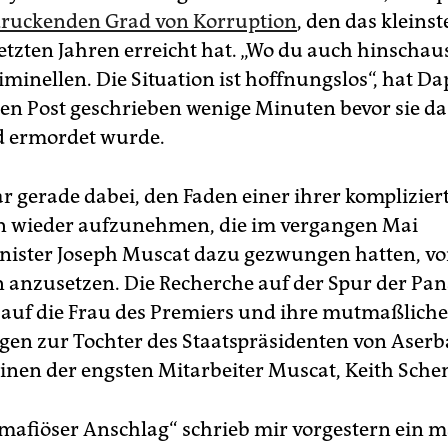
druckenden Grad von Korruption
, den das kleins
etzten Jahren erreicht hat. „Wo du auch hinschaus
iminellen. Die Situation ist hoffnungslos“, hat D
ten Post geschrieben wenige Minuten bevor sie d
d ermordet wurde.
 gerade dabei, den Faden einer ihrer komplizier
n wieder aufzunehmen, die im vergangen Mai
ister Joseph Muscat dazu gezwungen hatten, vor
anzusetzen. Die Recherche auf der Spur der Pa
kt auf die Frau des Premiers und ihre mutmaßlich
en zur Tochter des Staatspräsidenten von Aser
einen der engsten Mitarbeiter Muscat, Keith Sche
n mafiöser Anschlag“ schrieb mir vorgestern ein m