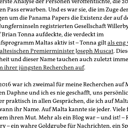
erste Analyse der Personen veröffentlichte, die 2
en Pass erwarben. Und es war sie, die im Zuge de
en um die Panama Papers die Existenz der auf d
Jungferninseln registrierten Gesellschaft Willerby
 Brian Tonna aufdeckte, die verdeckt im
fsprogramm Maltas aktiv ist – Tonna gilt
als eng
ltesischen Premierminister Joseph Muscat
. Dies
eit und dieser Name tauchen auch zuletzt imme
 ihrer jüngsten Recherchen auf
.
2016 war ich zweimal für meine Recherchen auf 
en Daphne und ich es nie geschafft, uns persönli
er praktisch in allen Gesprächen, die ich auf Malt
wann ihr Name. Auf Malta kannte sie jeder. Viele
llem ihren Mut. Mehr als ein Blog war – und ist! 
 – ein wahre Goldgrube für Nachrichten, ein Spi