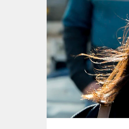
berlin
nord
wahrheit
verlag
verlag
veranstaltungen
shop
fragen & hilfe
unterstützen
abo
genossenschaft