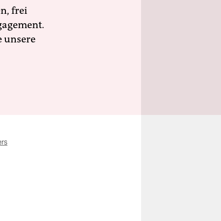
n, frei
ngagement.
e unsere
rs