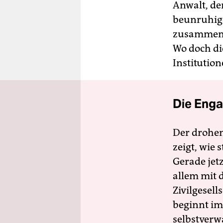
Anwalt, de
beunruhige
zusammenge
Wo doch di
Institution
Die Enga
Der drohe
zeigt, wie
Gerade jet
allem mit d
Zivilgesell
beginnt im
selbstverw