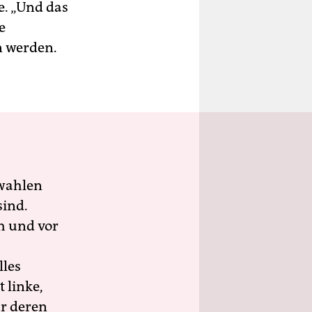
e. „Und das
e
n werden.
wahlen
sind.
h und vor
lles
 linke,
ür deren