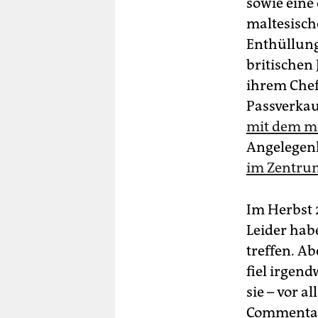
sowie eine 
maltesisch
Enthüllung
britischen 
ihrem Chef
Passverkau
mit dem ma
Angelegenh
im Zentrum
Im Herbst 
Leider hab
treffen. Ab
fiel irgend
sie – vor a
Commentary