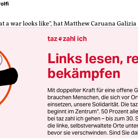
olfi
at a war looks like“, hat Matthew Caruana Galizia
eite zum Mord an seiner Mutter, der investigativ
taz
zahl ich

in Daphne Caruana Galizia geschrieben. Und es ist
t für
den brutalen Mord auf Malta
am Montagna
Links lesen, r
 Ich habe Daphne vor einem Jahr in einem Telefo
bekämpfen
ernt, im Sommer 2016.
sie wegen einer Recherche zum sogenannten „citiz
Mit doppelter Kraft für eine offene G
t“-Progarmm in der Europäischen Union angeruf
brauchen Menschen, die sich vor O
ip by investment“ bedeutet, dass man durch eine I
einsetzen, unsere Solidarität. Die ta
beginnt im Zentrum“. 50 Prozent a
ines EU-Landes seiner Wahl erwerben kann – auc
bei taz zahl ich gehen – bis zum 30
en Fuß dorthin zu setzen. Malta hatte ein solch
die linke, selbstverwaltete Orte unte
14 eingeführt
. Daphne war eine der wenigen
bevor sie verschwinden. Sind Sie da