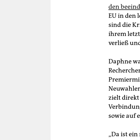
den beein
EU in den l
sind die Kr
ihrem letz
verließ un
Daphne war
Recherche
Premiermin
Neuwahlen 
zielt dire
Verbindung
sowie auf 
„Da ist ei