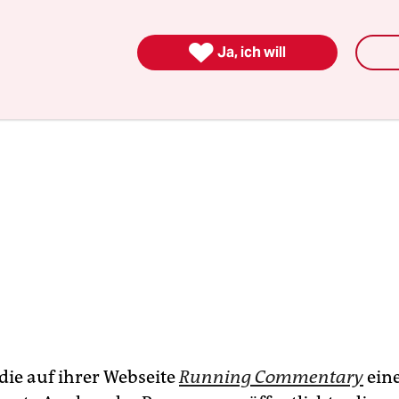
innen, die sich ernsthaft mit dem Thema beschäft

Ja, ich will
 die auf ihrer Webseite
Running Commentary
eine