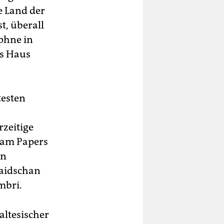
te Land der
t, überall
aphne in
as Haus
testen
zeitige
nam Papers
en
baidschan
mbri.
altesischer