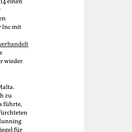
014 einen
r
en
 Inc mit
 verbandelt
e
r wieder
Malta.
ch zu
a führte,
 fürchteten
– Running
egel für