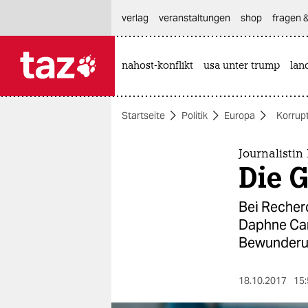
hautnavigation anspringen
hauptinhalt anspringen
footer anspringen
verlag
veranstaltungen
shop
fragen &
nahost-konflikt
usa unter trump
lan

taz zahl ich
taz zahl ich
Startseite
Politik
Europa
Korrup
themen
politik
Journalisti
Die 
öko
Bei Recherc
gesellschaft
Daphne Caru
Bewunderun
kultur
sport
18.10.2017
15: