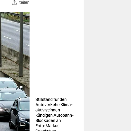
teilen
Stillstand für den
Autoverkehr: Kli­ma­
ak­ti­vis­t:in­nen
kündigen Autobahn-
Blockaden an
Foto: Markus