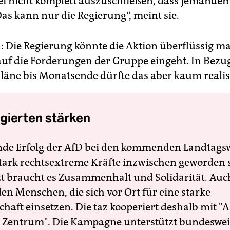
i nicht komplett auszuschließen, dass jemande
Das kann nur die Regierung“, meint sie.
n: Die Regierung könnte die Aktion überflüssig m
auf die Forderungen der Gruppe eingeht. In Bezug
Pläne bis Monatsende dürfte das aber kaum realist
gierten stärken
nde Erfolg der AfD bei den kommenden Landtags
 stark rechtsextreme Kräfte inzwischen geworden 
zt braucht es Zusammenhalt und Solidarität. Auc
en Menschen, die sich vor Ort für eine starke
schaft einsetzen. Die taz kooperiert deshalb mit "A
 Zentrum". Die Kampagne unterstützt bundesweit