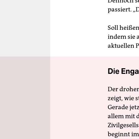
Dennoch se
passiert. „
Soll heiße
indem sie 
aktuellen 
Die Enga
Der drohe
zeigt, wie
Gerade jet
allem mit d
Zivilgesell
beginnt im