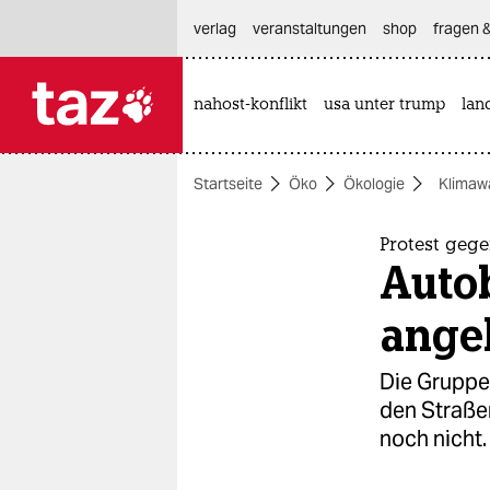
hautnavigation anspringen
hauptinhalt anspringen
footer anspringen
verlag
veranstaltungen
shop
fragen &
nahost-konflikt
usa unter trump
lan

taz zahl ich
taz zahl ich
Startseite
Öko
Ökologie
Klimaw
themen
politik
Protest gege
Auto
öko
ange
gesellschaft
Die Gruppe,
kultur
den Straße
noch nicht.
sport