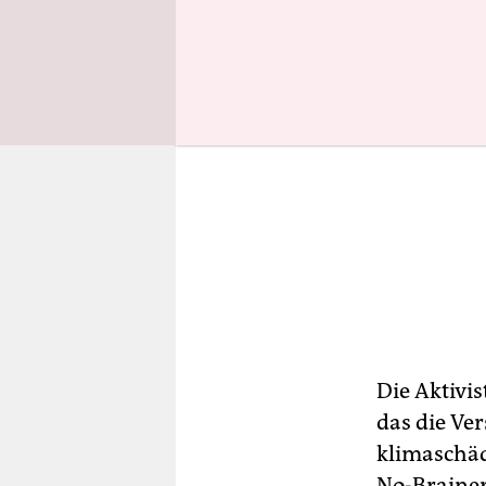
Die Ak­ti­v
das die Ve
klimaschäd
No-Brainer