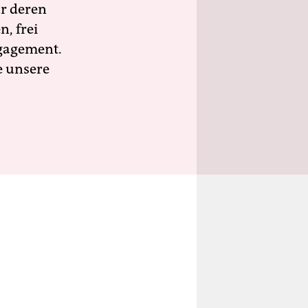
ür deren
n, frei
ngagement.
e unsere