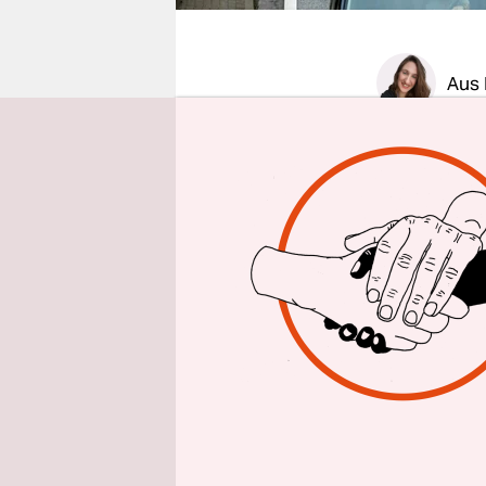
epaper login
Aus 
Noch im Ja
Namen des 
etwa 30 bi
haben Spre
Wo und wann
wollen der 
zu verhind
der letzte