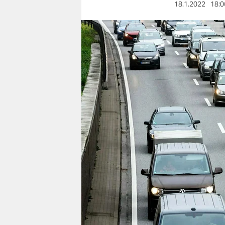
berlin
18.1.2022
18:0
nord
wahrheit
verlag
verlag
veranstaltungen
shop
fragen & hilfe
unterstützen
abo
genossenschaft