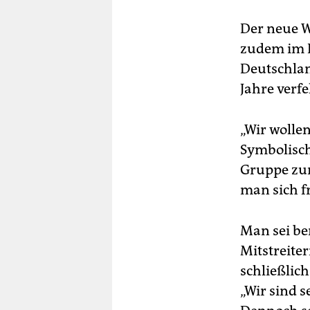
Der neue W
zudem im 
Deutschlan
Jahre verf
„Wir wollen
Symbolisch
Gruppe zur
man sich fr
Man sei be
Mitstreite
schließlich
„Wir sind s