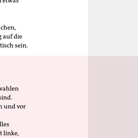
m etwas
achen,
 auf die
isch sein.
wahlen
sind.
h und vor
lles
 linke,