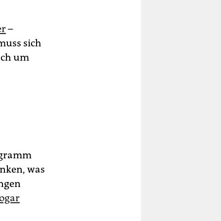
er
–
 muss sich
auch um
ogramm
inken, was
ingen
sogar