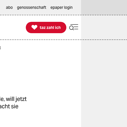
abo
genossenschaft
epaper login

taz zahl ich
taz zahl ich
t
 will jetzt
cht sie