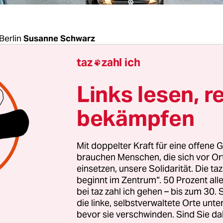
Berlin
Susanne Schwarz
taz
zahl ich

nuar will die Gruppe „Aufstand der letzten Gener
Links lesen, r
Klimaschutzes Autobahnen in Deutschland bloc
s 50 Menschen wolle man mehrfach Störungen v
bekämpfen
­che­r:in­nen am Dienstag angekündigt.
Mit doppelter Kraft für eine offene G
 genau, verraten die Ak­ti­vis­t:in­nen noch nicht 
brauchen Menschen, die sich vor O
Polizei nicht zu viele Anhaltspunkte bieten, um d
einsetzen, unsere Solidarität. Die ta
beginnt im Zentrum“. 50 Prozent a
ern. Im vergangenen Jahr war die Gruppe
als „H
bei taz zahl ich gehen – bis zum 30
n Generation“
bekannt geworden.
die linke, selbstverwaltete Orte unte
bevor sie verschwinden. Sind Sie da