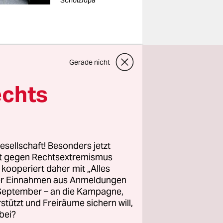
Scholz/dpa
Gerade nicht
ation“ im
echts
kieren. Mit
erursachen,
esellschaft! Besonders jetzt
– sie
rt gegen Rechtsextremismus
ie Aktion
z kooperiert daher mit „Alles
ller Einnahmen aus Anmeldungen
ungerstreik
. September – an die Kampagne,
rstützt und Freiräume sichern will,
bei?