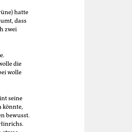
üne) hatte
umt, dass
ch zwei
e.
olle die
ei wolle
int seine
n könnte,
nen bewusst.
Hinrichs.