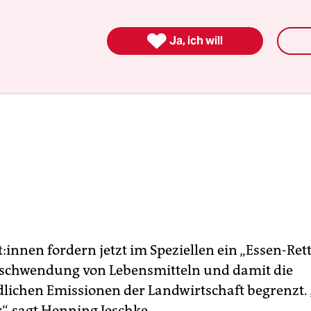

Ja, ich will
is­t:in­nen fordern jetzt im Speziellen ein „Essen-Ret
rschwendung von Lebensmitteln und damit die
lichen Emissionen der Landwirtschaft begrenzt. „
“, sagt Henning Jeschke.