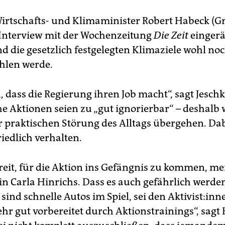
irtschafts- und Klimaminister Robert Habeck (Gr
Interview mit der Wochenzeitung
Die Zeit
eingerä
d die gesetzlich festgelegten Klimaziele wohl no
ehlen werde.
, dass die Regierung ihren Job macht“, sagt Jeschk
e Aktionen seien zu „gut ignorierbar“ – deshalb w
 praktischen Störung des Alltags übergehen. Dab
iedlich verhalten.
reit, für die Aktion ins Gefängnis zu kommen, me
rin Carla Hinrichs. Dass es auch gefährlich werde
 sind schnelle Autos im Spiel, sei den Ak­ti­vis­t:in­
ehr gut vorbereitet durch Aktionstrainings“, sagt 