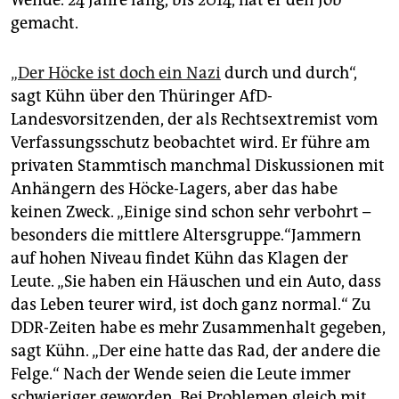
Wende. 24 Jahre lang, bis 2014, hat er den Job
gemacht.
„Der Höcke ist doch ein Nazi
durch und durch“,
sagt Kühn über den Thüringer AfD-
Landesvorsitzenden, der als Rechtsextremist vom
Verfassungsschutz beobachtet wird. Er führe am
privaten Stammtisch manchmal Diskussionen mit
Anhängern des Höcke-Lagers, aber das habe
keinen Zweck. „Einige sind schon sehr verbohrt –
besonders die mittlere Altersgruppe.“Jammern
auf hohen Niveau findet Kühn das Klagen der
Leute. „Sie haben ein Häuschen und ein Auto, dass
das Leben teurer wird, ist doch ganz normal.“ Zu
DDR-Zeiten habe es mehr Zusammenhalt gegeben,
sagt Kühn. „Der eine hatte das Rad, der andere die
Felge.“ Nach der Wende seien die Leute immer
schwieriger geworden. Bei Problemen gleich mit