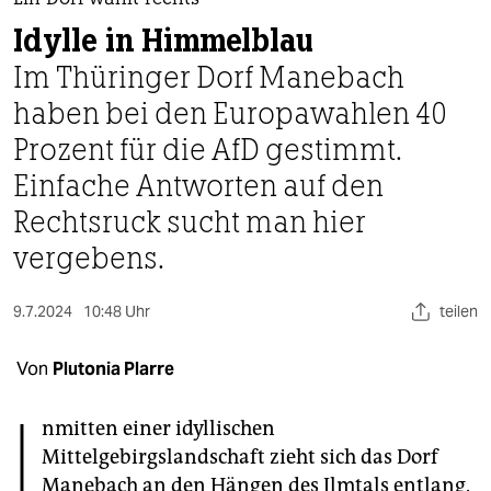
berlin
Idylle in Himmelblau
nord
Im Thüringer Dorf Manebach
wahrheit
haben bei den Europawahlen 40
Prozent für die AfD gestimmt.
verlag
Einfache Antworten auf den
verlag
Rechtsruck sucht man hier
veranstaltungen
vergebens.
shop
9.7.2024
10:48 Uhr
teilen
fragen & hilfe
unterstützen
Von
Plutonia Plarre
I
abo
nmitten einer idyllischen
genossenschaft
Mittelgebirgslandschaft zieht sich das Dorf
Manebach an den Hängen des Ilmtals entlang.