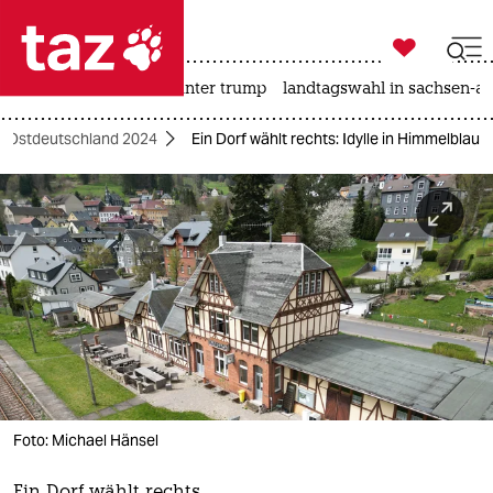

taz zahl ich
nahost-konflikt
usa unter trump
landtagswahl in sachsen-an

taz zahl ich
n Ostdeutschland 2024
Ein Dorf wählt rechts: Idylle in Himmelblau
taz zahl ich
themen
politik
öko
gesellschaft
kultur
Foto: Michael Hänsel
sport
Ein Dorf wählt rechts