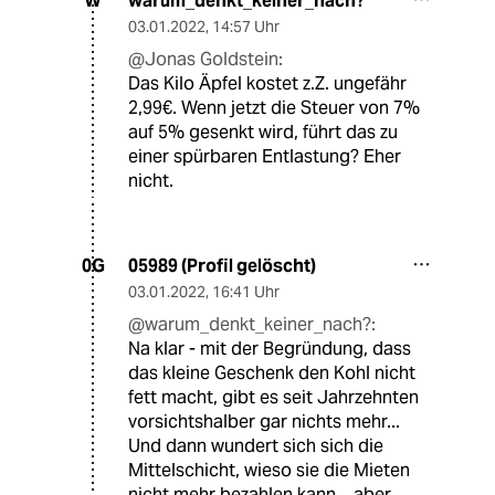
warum_denkt_keiner_nach?
W
03.01.2022
,
14:57 Uhr
@Jonas Goldstein:
Das Kilo Äpfel kostet z.Z. ungefähr
2,99€. Wenn jetzt die Steuer von 7%
auf 5% gesenkt wird, führt das zu
einer spürbaren Entlastung? Eher
nicht.
05989 (Profil gelöscht)
0G
03.01.2022
,
16:41 Uhr
@warum_denkt_keiner_nach?:
Na klar - mit der Begründung, dass
das kleine Geschenk den Kohl nicht
fett macht, gibt es seit Jahrzehnten
vorsichtshalber gar nichts mehr...
Und dann wundert sich sich die
Mittelschicht, wieso sie die Mieten
nicht mehr bezahlen kann... aber