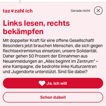
@warum_denkt_keiner_nach?:
taz
zahl ich
Auf Obst und Gemüse sollte die
Gerade nicht

Mehrwertsteuer ganz entfallen. Und
7% sind spürbar bei Leuten, die
Links lesen, rechts
jeden Cent umdrehen müssen!
bekämpfen
Mit doppelter Kraft für eine offene Gesellschaft!
warum_denkt_keiner_nach?
W
Besonders jetzt brauchen Menschen, die sich gegen
03.01.2022
,
17:54 Uhr
Rechtsextremismus einsetzen, unsere Solidarität.
Daher gehen 50 Prozent der Einnahmen aus
@Jonas Goldstein:
Neuanmeldungen an „Alles beginnt im Zentrum“ –
Statt mit Steuern rumzuspielen, muss
eine Kampagne, die bedrohte linke Kulturzentren
man das Geld gezielt dorthin geben,
und Jugendorte unterstützt. Sind Sie dabei?
wo es gebraucht wird. Also
Regelsätze und Mindestlohn hoch.

Ja, ich will
Jonas Goldstein
Schon dabei!
03.01.2022
,
19:54 Uhr