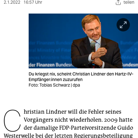
berlin
2.1.2022
16:57 Uhr
teilen
nord
wahrheit
verlag
verlag
veranstaltungen
Du kriegst nix, scheint Christian Lindner den Hartz-IV-
shop
Empfänger:innen zuzurufen
Foto: Tobias Schwarz | dpa
fragen & hilfe
unterstützen
C
hristian Lindner will die Fehler seines
abo
Vorgängers nicht wiederholen. 2009 hatte
genossenschaft
der damalige FDP-Parteivorsitzende Guido
Westerwelle bei der letzten Regierungsbeteiligung