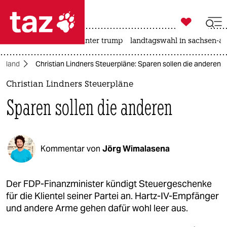

taz zahl ich
nahost-konflikt
usa unter trump
landtagswahl in sachsen-an

taz zahl ich
chland
Christian Lindners Steuerpläne: Sparen sollen die anderen
taz zahl ich
Christian Lindners Steuerpläne
themen
Sparen sollen die anderen
politik
öko
Kommentar von
Jörg Wimalasena
gesellschaft
kultur
Der FDP-Finanzminister kündigt Steuergeschenke
für die Klientel seiner Partei an. Hartz-IV-Empfänger
sport
und andere Arme gehen dafür wohl leer aus.