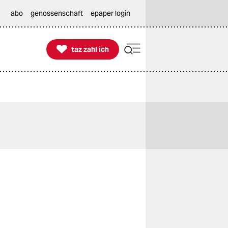
abo
genossenschaft
epaper login

taz zahl ich
taz zahl ich