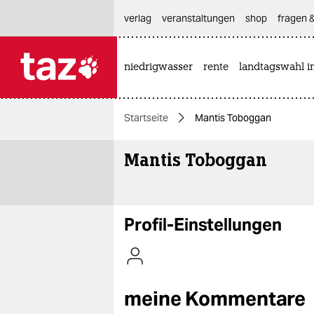
hautnavigation anspringen
hauptinhalt anspringen
footer anspringen
verlag
veranstaltungen
shop
fragen &
niedrigwasser
rente
landtagswahl i

taz zahl ich
taz zahl ich
Startseite
Mantis Toboggan
themen
Mantis Toboggan
politik
öko
gesellschaft
Profil-Einstellungen
kultur
sport
meine Kommentare