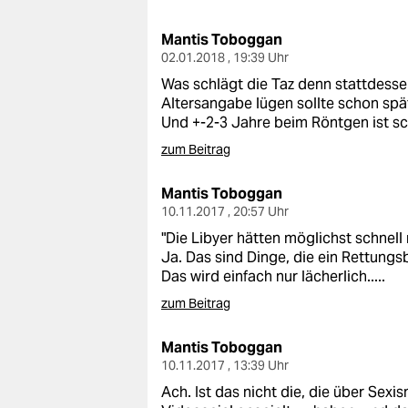
berlin
Mantis Toboggan
nord
02.01.2018 , 19:39 Uhr
wahrheit
Was schlägt die Taz denn stattdesse
Altersangabe lügen sollte schon späte
verlag
Und +-2-3 Jahre beim Röntgen ist sc
zum Beitrag
verlag
Mantis Toboggan
veranstaltungen
10.11.2017 , 20:57 Uhr
shop
"Die Libyer hätten möglichst schnell 
Ja. Das sind Dinge, die ein Rettung
fragen & hilfe
Das wird einfach nur lächerlich.....
unterstützen
zum Beitrag
abo
Mantis Toboggan
10.11.2017 , 13:39 Uhr
genossenschaft
Ach. Ist das nicht die, die über Sexi