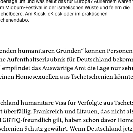
ederlage um und was heißt das für Europa? Außerdem waren 
m Midburn-Festival in der israelischen Wüste und feiern die
achelbeere. Am Kiosk,
eKiosk
oder im praktischen
chenendabo.
genden humanitären Gründen“ können Personen
ne Aufenthaltserlaubnis für Deutschland beko
 empfindet das Auswärtige Amt die Lage nur sehr
inen Homosexuellen aus Tschetschenien könnte
chland humanitäre Visa für Verfolgte aus Tsche
ist überfällig. Frankreich und Litauen, das nicht al
LGBTIQ-freundlich gilt, haben schon davor Hom
schenien Schutz gewährt. Wenn Deutschland jetz