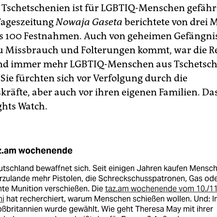
n Tschetschenien ist für LGBTIQ-Menschen gefährl
Tageszeitung
Nowaja Gaseta
berichtete von drei
 100 Festnahmen. Auch von geheimen Gefängnis
u Missbrauch und Folterungen kommt, war die R
ind immer mehr LGBTIQ-Menschen aus Tschetsc
 Sie fürchten sich vor Verfolgung durch die
kräfte, aber auch vor ihren eigenen Familien. Das
hts Watch.
z.am wochenende
tschland bewaffnet sich. Seit einigen Jahren kaufen Mensc
rzulande mehr Pistolen, die Schreckschusspatronen, Gas od
te Munition verschießen. Die
taz.am wochenende vom 10./11
ni
hat recherchiert, warum Menschen schießen wollen. Und: I
ßbritannien wurde gewählt. Wie geht Theresa May mit ihrer