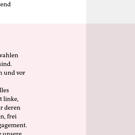
gend
wahlen
sind.
h und vor
lles
 linke,
ür deren
n, frei
ngagement.
e unsere