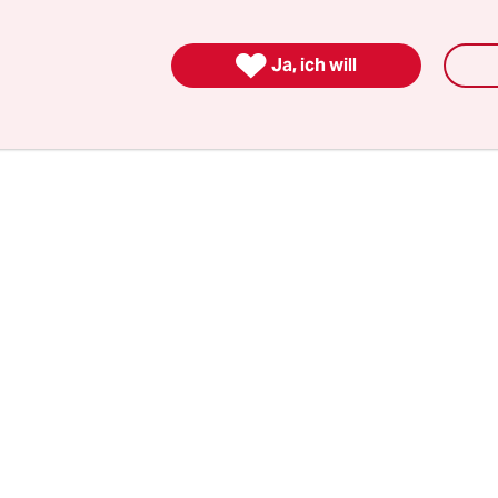
l die Kanzlerin in Homo-Fragen ja bekanntermaß
ches Bauchgefühl hat.

Ja, ich will