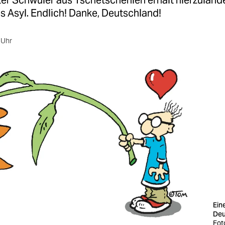
ter Schwuler aus Tschetschenien erhält hierzuland
 Asyl. Endlich! Danke, Deutschland!
 Uhr
Ein
Deu
Fot