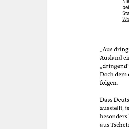
Ni
bei
St
Wo
„Aus drin
Ausland ei
„dringend“
Doch dem e
folgen.
Dass Deuts
ausstellt, 
besonders 
aus Tschet