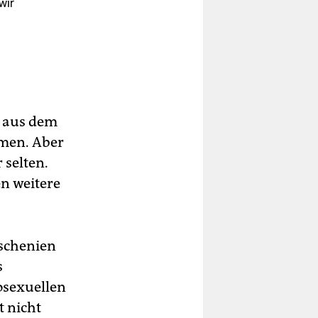
wir
 aus dem
mmen. Aber
 selten.
n weitere
tschenien
s
osexuellen
t nicht