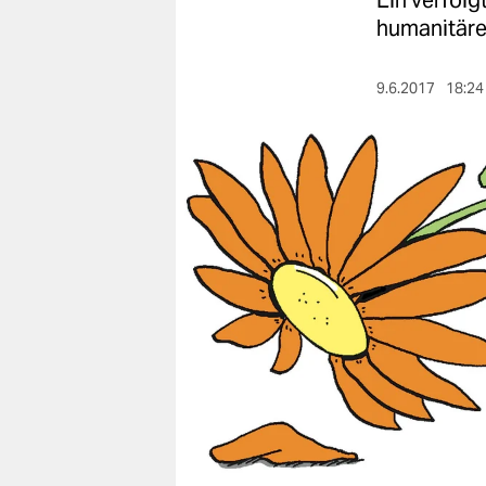
Ein verfolg
berlin
humanitäres
nord
9.6.2017
18:24
wahrheit
verlag
verlag
veranstaltungen
shop
fragen & hilfe
unterstützen
abo
genossenschaft