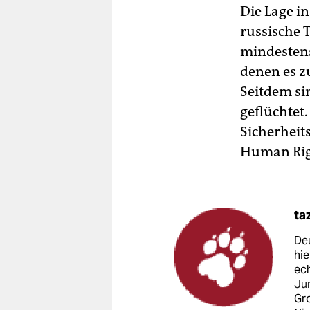
Die Lage i
russische 
mindestens
denen es z
Seitdem s
geflüchtet.
Sicherheits
Human Rig
ta
Deu
hie
ech
Ju
Gro