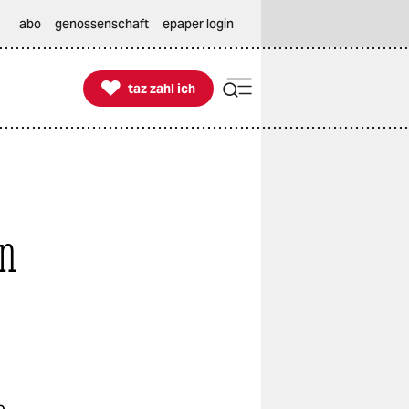
abo
genossenschaft
epaper login

taz zahl ich
taz zahl ich
en