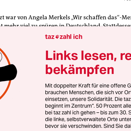
zt war von Angela Merkels „Wir schaffen das“-Men
t mehr viel zu spüren in Deutschland. Stattdesse
 noch
um Abschiebungen
: Ob Afghanistan wirkli
taz
zahl ich

sogar im diplomatischen Viertel in Kabul eine Bo
Links lesen, r
b es okay ist, einen Azubi aus einer Berufsschule
u holen und dabei die protestierenden Schüler g
bekämpfen
ln, damit er dahin fliegt, wo die Bombe hochging
ine 15-jährige Schülerin in Duisburg aus dem Unte
samt Familie nach Nepal abzuschieben. Obwohl s
Mit doppelter Kraft für eine offene G
brauchen Menschen, die sich vor O
d geboren ist.
einsetzen, unsere Solidarität. Die ta
beginnt im Zentrum“. 50 Prozent a
st Schluss damit! Man kann Deutschland endlich
bei taz zahl ich gehen – bis zum 30
die linke, selbstverwaltete Orte unte
m ersten Mal hat diese Woche ein Homosexueller
bevor sie verschwinden. Sind Sie da
enien humanitäres Asyl in Deutschland bekomm