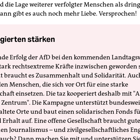
d die Lage weiterer verfolgter Menschen als drin
 dann gibt es auch noch mehr Liebe. Versprochen!
gierten stärken
nde Erfolg der AfD bei den kommenden Landtags
 stark rechtsextreme Kräfte inzwischen geworden 
zt braucht es Zusammenhalt und Solidarität. Auc
en Menschen, die sich vor Ort für eine starke
schaft einsetzen. Die taz kooperiert deshalb mit "A
 Zentrum". Die Kampagne unterstützt bundesweit
altete Orte und baut einen solidarischen Fonds f
Erhalt auf. Eine offene Gesellschaft braucht gute
en Journalismus – und zivilgesellschaftliches E
 auch? Dann machen Sie mit und unterstützen Si