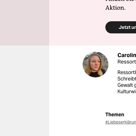
Aktion.
Jetzt u
Caroli
Ressortl
Ressortl
Schreibt
Gewalt 
Kulturwi
Themen
#Liebeserkläru