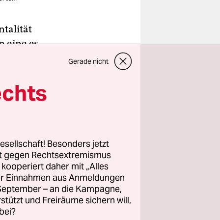
talität
n ging es
ch sicher
Gerade nicht
mbe
echts
 in
leich mit
. Ob es
rricht zu
ie in
esellschaft! Besonders jetzt
rt gegen Rechtsextremismus
z kooperiert daher mit „Alles
ller Einnahmen aus Anmeldungen
 wieder
. September – an die Kampagne,
rstützt und Freiräume sichern will,
 aus
bei?
en. Und