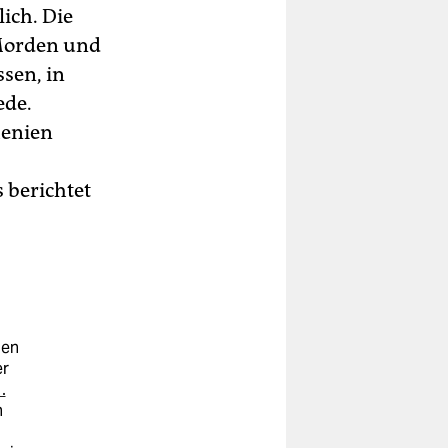
ich. Die
 Morden und
sen, in
ede.
henien
 berichtet
hen
er
.
n