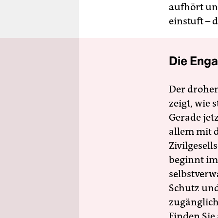
aufhört un
einstuft –
Die Enga
Der drohe
zeigt, wie
Gerade jet
allem mit d
Zivilgesell
beginnt im
selbstverw
Schutz und 
zugänglich
Finden Sie