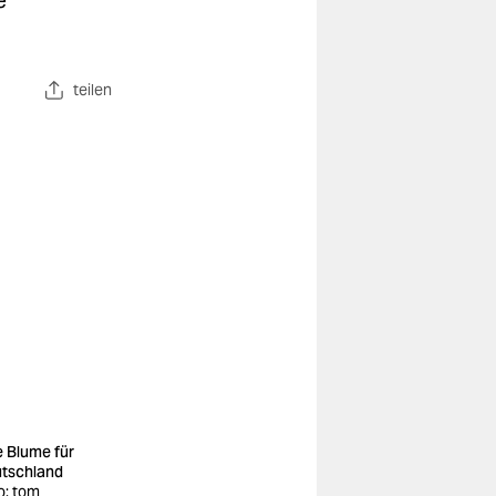
e
teilen
e Blume für
tschland
o: tom