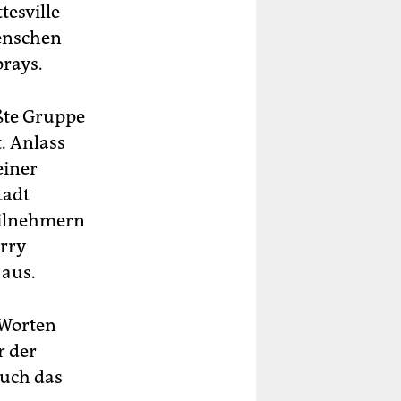
tesville
enschen
prays.
ßte Gruppe
. Anlass
einer
tadt
Teilnehmern
rry
 aus.
 Worten
 der
auch das