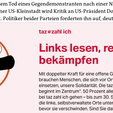
dem Tod eines Gegendemonstranten nach einer N
ner US-Kleinstadt wird Kritik an US-Präsident D
 Politiker beider Parteien forderten ihn auf, deut
n die Rechtsextremisten zu finden. Unter ander
taz
zahl ich

 in friedliche Gegendemonstranten gefahren – ei
au starb und Dutzende weitere wurden verletzt.
Links lesen, r
zte ein Polizei-Hubschrauber in der Nähe der Pr
bekämpfen
e zwei Piloten in den Tod. Der Helikopter war für d
t Virginia im Einsatz, um bei der Beobachtung w
Mit doppelter Kraft für eine offene G
g von Ultrarechten in Charlottesville zu helfen
brauchen Menschen, die sich vor O
zu sorgen. Bei den Toten handelte es sich um den
einsetzen, unsere Solidarität. Die ta
beginnt im Zentrum“. 50 Prozent a
nsatzkraft, sagte eine Polizeisprecherin.
bei taz zahl ich gehen – bis zum 30
die linke, selbstverwaltete Orte unte
bevor sie verschwinden. Sind Sie da