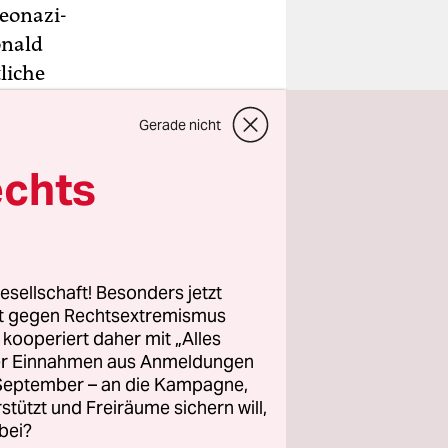
eonazi-
onald
liche
em war ein
Gerade nicht
ne 32-
echts
oteste ab
ie Polizei
ährend der
esellschaft! Besonders jetzt
 und für
rt gegen Rechtsextremismus
 Piloten
z kooperiert daher mit „Alles
ller Einnahmen aus Anmeldungen
. September – an die Kampagne,
rstützt und Freiräume sichern will,
bei?