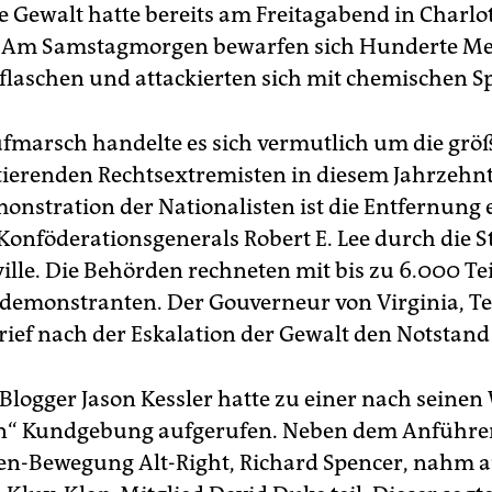
e Gewalt hatte bereits am Freitagabend in Charlot
 Am Samstagmorgen bewarfen sich Hunderte M
flaschen und attackierten sich mit chemischen S
fmarsch handelte es sich vermutlich um die grö
tierenden Rechtsextremisten in diesem Jahrzehnt
monstration der Nationalisten ist die Entfernung 
 Konföderationsgenerals Robert E. Lee durch die S
ville. Die Behörden rechneten mit bis zu 6.000 
emonstranten. Der Gouverneur von Virginia, Te
 rief nach der Eskalation der Gewalt den Notstand
 Blogger Jason Kessler hatte zu einer nach seinen
n“ Kundgebung aufgerufen. Neben dem Anführer
n-Bewegung Alt-Right, Richard Spencer, nahm 