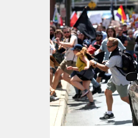
berlin
nord
wahrheit
verlag
verlag
veranstaltungen
shop
fragen & hilfe
unterstützen
abo
genossenschaft