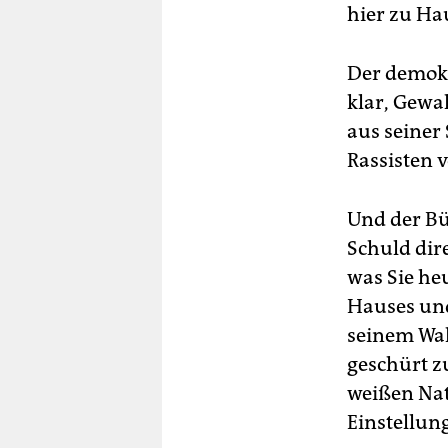
hier zu Ha
Der demokr
klar, Gewal
aus seiner 
Rassisten 
Und der Bü
Schuld dire
was Sie he
Hauses und
seinem Wah
geschürt z
weißen Nat
Einstellun