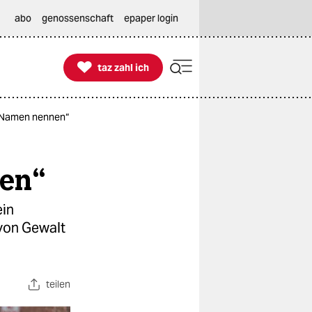
abo
genossenschaft
epaper login

taz zahl ich
taz zahl ich
 Namen nennen“
nen“
ein
von Gewalt
teilen