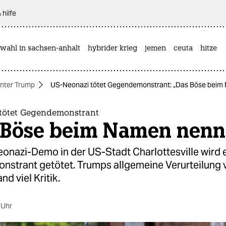
 hilfe
wahl in sachsen-anhalt
hybrider krieg
jemen
ceuta
hitze
nter Trump
US-Neonazi tötet Gegendemonstrant: „Das Böse beim
tötet Gegendemonstrant
 Böse beim Namen nen
eonazi-Demo in der US-Stadt Charlottesville wird 
strant getötet. Trumps allgemeine Verurteilung 
nd viel Kritik.
 Uhr