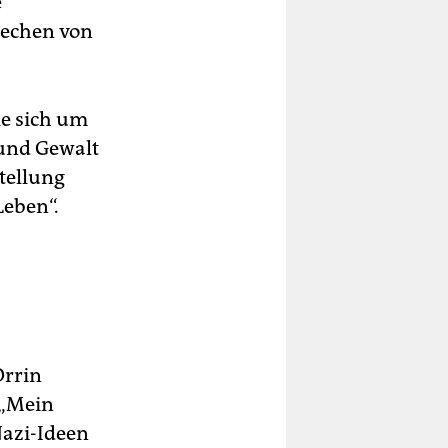
e
rechen von
le sich um
 und Gewalt
stellung
eben“.
Orrin
 „Mein
Nazi-Ideen