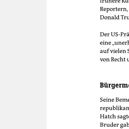
frühere Ku
Reportern,
Donald Tru
Der US-Prä
eine „uner
auf vielen 
von Recht 
Bürgerme
Seine Beme
republikan
Hatch sagt
Bruder gab