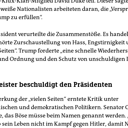
-Klux-Klan-Mitglied David Duke teil. Dieser sagt
 weiße Nationalisten arbeiteten daran, die „Versp
mp zu erfüllen“.
sident verurteilte die Zusammenstöße. Es hande
hörte Zurschaustellung von Hass, Engstirnigkeit
Seiten“. Trump forderte „eine schnelle Wiederher
und Ordnung und den Schutz von unschuldigen L
ister beschuldigt den Präsidenten
rkung der „vielen Seiten“ erntete Kritik unter
ischen und demokratischen Politikern. Senator 
e, das Böse müsse beim Namen genannt werden.
 sein Leben nicht im Kampf gegen Hitler, damit 