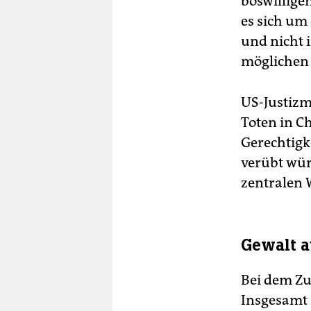
böswilligen
es sich um
und nicht 
möglichen 
US-Justizmi
Toten in Ch
Gerechtigk
verübt wür
zentralen 
Gewalt a
Bei dem Zu
Insgesamt 