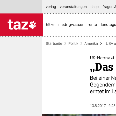
hautnavigation anspringen
hauptinhalt anspringen
footer anspringen
verlag
veranstaltungen
shop
fragen &
hitze
niedrigwasser
rente
landtags

taz zahl ich
taz zahl ich
Startseite
Politik
Amerika
USA u
themen
politik
US-Neonazi 
„Das
öko
Bei einer N
gesellschaft
Gegendemon
erntet im La
kultur
sport
13.8.2017
9:23