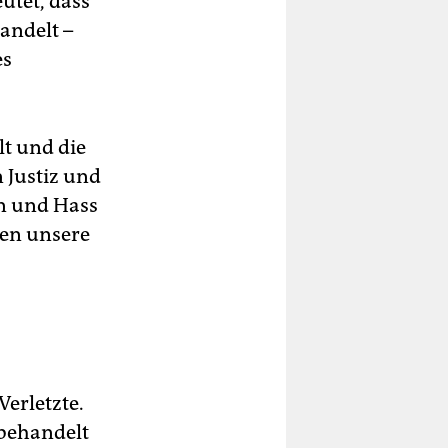
utet, dass
andelt –
es
lt und die
n Justiz und
n und Hass
ten unsere
erletzte.
 behandelt