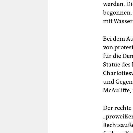
werden. Di
begonnen.
mit Wasser
Bei dem Au
von protes
für die De
Statue des
Charlottes
und Gegend
McAuliffe,
Der rechte
„proweiße
Rechtsauße