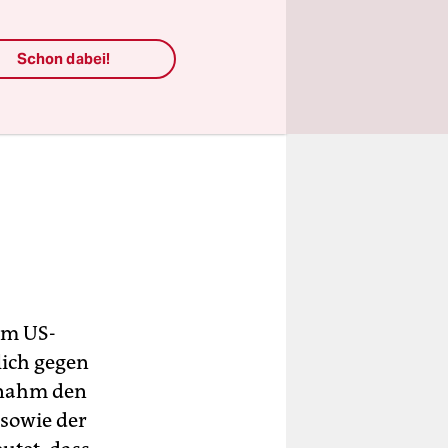
Schon dabei!
em US-
lich gegen
i nahm den
 sowie der