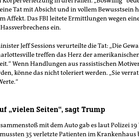
 Körperverletzung in drei Fällen. „Böswillig“ bede
 eine Tat mit Absicht und in vollem Bewusstsein h
im Affekt. Das FBI leitete Ermittlungen wegen ein
Hassverbrechens ein.
nister Jeff Sessions verurteilte die Tat: „Die Gewa
arlottesville treffen das Herz der amerikanische
eit.“ Wenn Handlungen aus rassistischen Motive
den, könne das nicht toleriert werden. „Sie verra
Werte.“
uf „vielen Seiten“, sagt Trump
sammenstoß mit dem Auto gab es laut Polizei 19 V
mussten 35 verletzte Patienten im Krankenhaus