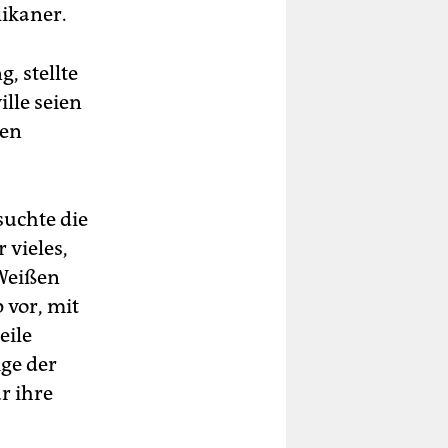
ikaner.
, stellte
ille seien
ien
suchte die
 vieles,
 Weißen
vor, mit
eile
ige der
r ihre