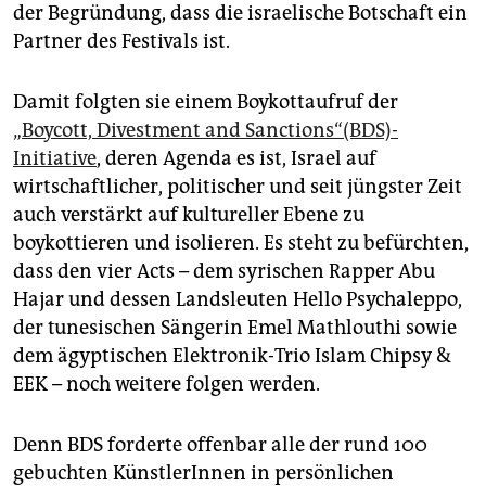
epaper login
der Begründung, dass die israelische Botschaft ein
Partner des Festivals ist.
Damit folgten sie einem Boykottaufruf der
„Boycott, Divestment and Sanctions“(BDS)-
Initiative
, deren Agenda es ist, Israel auf
wirtschaftlicher, politischer und seit jüngster Zeit
auch verstärkt auf kultureller Ebene zu
boykottieren und isolieren. Es steht zu befürchten,
dass den vier Acts – dem syrischen Rapper Abu
Hajar und dessen Landsleuten Hello Psychaleppo,
der tunesischen Sängerin Emel Mathlouthi sowie
dem ägyptischen Elektronik-Trio Islam Chipsy &
EEK – noch weitere folgen werden.
Denn BDS forderte offenbar alle der rund 100
gebuchten KünstlerInnen in persönlichen