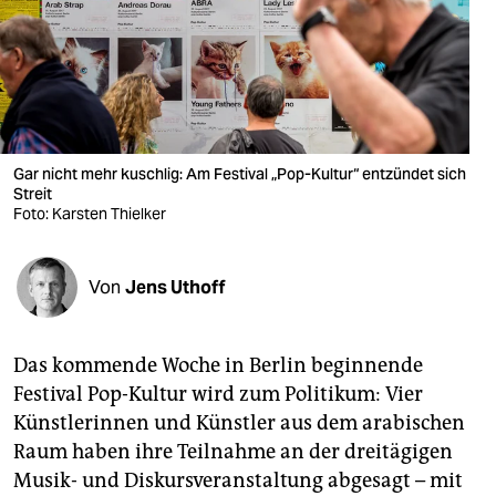
berlin
nord
wahrheit
verlag
Gar nicht mehr kuschlig: Am Festival „Pop-Kultur“ entzündet sich
verlag
Streit
Foto: Karsten Thielker
veranstaltungen
shop
Von
Jens Uthoff
fragen & hilfe
Das kommende Woche in Berlin beginnende
unterstützen
Festival Pop-Kultur wird zum Politikum: Vier
abo
Künstlerinnen und Künstler aus dem arabischen
Raum haben ihre Teilnahme an der dreitägigen
genossenschaft
Musik- und Diskursveranstaltung abgesagt – mit