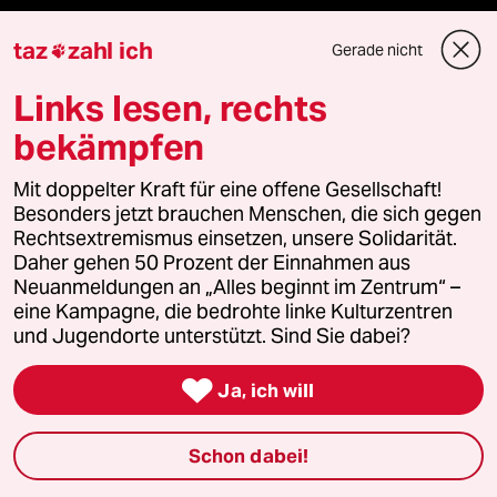
taz
zahl ich
Gerade nicht

Mehr taz Lesestoff
Links lesen, rechts
bekämpfen
taz Blogs
Mit doppelter Kraft für eine offene Gesellschaft!
taz FUTURZWEI
Besonders jetzt brauchen Menschen, die sich gegen
Rechtsextremismus einsetzen, unsere Solidarität.
Daher gehen 50 Prozent der Einnahmen aus
Le Monde diplomatique
Neuanmeldungen an „Alles beginnt im Zentrum“ –
eine Kampagne, die bedrohte linke Kulturzentren
taz Archiv
und Jugendorte unterstützt. Sind Sie dabei?

Ja, ich will
Mehr taz Angebote
Schon dabei!
Reisen