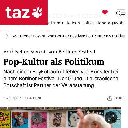

taz zahl ich
bergsteigen
usa unter trump
katzen
hitze
landtagswahl i

taz zahl ich
kt
Arabischer Boykott von Berliner Festival: Pop-Kultur als Politiku
taz zahl ich
themen
Arabischer Boykott von Berliner Festival
Pop-Kultur als Politikum
politik
Nach einem Boykottaufruf fehlen vier Künstler bei
öko
einem Berliner Festival. Der Grund: Die israelische
Botschaft ist Partner der Veranstaltung.
gesellschaft
16.8.2017
17:40 Uhr
teilen
kultur
sport