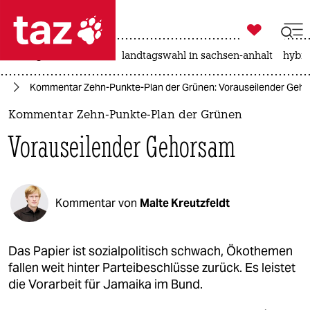

taz zahl ich
niedrigwasser
rente
landtagswahl in sachsen-anhalt
hybri

taz zahl ich
25
Kommentar Zehn-Punkte-Plan der Grünen: Vorauseilender Geh
taz zahl ich
Kommentar Zehn-Punkte-Plan der Grünen
themen
Vorauseilender Gehorsam
politik
öko
Kommentar von
Malte Kreutzfeldt
gesellschaft
kultur
Das Papier ist sozialpolitisch schwach, Ökothemen
fallen weit hinter Parteibeschlüsse zurück. Es leistet
sport
die Vorarbeit für Jamaika im Bund.