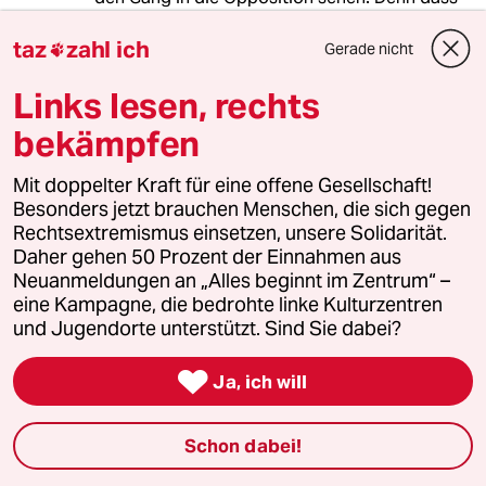
sie der Union und/oder der FDP zu ALLEN
diesen Punkten wirklich erhebliche
taz
zahl ich
Gerade nicht

Zugeständnisse abringen können, wage ich zu
bezweifeln.
Links lesen, rechts
bekämpfen
Was der Plan NICHT macht, ist abgehobene
Maximalforderungen zu formulieren, die einer
Mit doppelter Kraft für eine offene Gesellschaft!
utopischen grünen Mehrheit in Bund und
Besonders jetzt brauchen Menschen, die sich gegen
Ländern bedürften, um eine Chance auf
Rechtsextremismus einsetzen, unsere Solidarität.
Umsetzung zu haben. Angesichts der hohen
Daher gehen 50 Prozent der Einnahmen aus
Sympathieverluste, die sich die Grünen in der
Neuanmeldungen an „Alles beginnt im Zentrum“ –
Vergangenheit mit solchen
eine Kampagne, die bedrohte linke Kulturzentren
Maximalforderungen eingehandelt haben
und Jugendorte unterstützt. Sind Sie dabei?
(ohne dadurch deren Verwirklichung irgendwie
näher zu kommen), ist das eine verständliche

Wende in der Taktik. Insofern ist der Verzicht
Ja, ich will
auf gewisse Schärfen wohl auch weniger den
Kretschmanns dieser Welt geschuldet als den
Schon dabei!
absehbaren Schmerzgrenzen der potenziellen
Koalitionspartner.