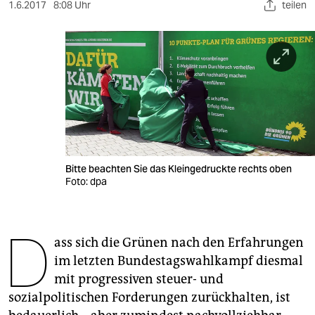
berlin
1.6.2017
8:08 Uhr
teilen
nord
wahrheit
verlag
verlag
veranstaltungen
Bitte beachten Sie das Kleingedruckte rechts oben
shop
Foto: dpa
fragen & hilfe
D
unterstützen
ass sich die Grünen nach den Erfahrungen
im letzten Bundestagswahlkampf diesmal
abo
mit progressiven steuer- und
genossenschaft
sozialpolitischen Forderungen zurückhalten, ist