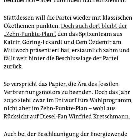
bedauerlich – aber zumindest nachvollziehbar.
epaper login
Stattdessen will die Partei wieder mit klassischen
Ökothemen punkten.
Doch auch dort bleibt der
„Zehn-Punkte-Plan“
, den das Spitzenteam aus
Katrin Göring-Eckardt und Cem Özdemir am
Mittwoch präsentiert hat, erstaunlich zahm und
fällt weit hinter die Beschlusslage der Partei
zurück.
So verspricht das Papier, die Ära des fossilen
Verbrennungsmotors zu beenden. Doch das Jahr
2030 steht zwar im Entwurf fürs Wahlprogramm,
nicht aber im Zehn-Punkte-Plan – wohl aus
Rücksicht auf Diesel-Fan Winfried Kretschmann.
Auch bei der Beschleunigung der Energiewende