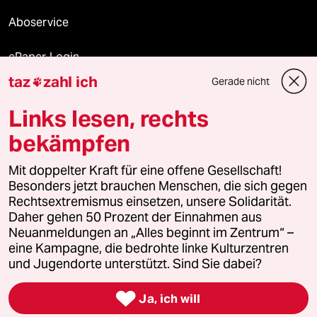
Aboservice
ePaper Login
taz
zahl ich
Gerade nicht

Downloads für Abonnierende
Links lesen, rechts
bekämpfen
© 2026 taz Verlags und Vertriebs GmbH
Mit doppelter Kraft für eine offene Gesellschaft!
Alle Rechte vorbehalten. Bei rechtlichen Fragen oder für Genehmigungen
wenden Sie sich bitte an
lizenzen@taz.de
Besonders jetzt brauchen Menschen, die sich gegen
Rechtsextremismus einsetzen, unsere Solidarität.
Daher gehen 50 Prozent der Einnahmen aus
Feedback
Redaktionsstatut
Kommune-Richtlinien
KI-
Neuanmeldungen an „Alles beginnt im Zentrum“ –
eine Kampagne, die bedrohte linke Kulturzentren
Leitlinie
Informant
Datenschutz
Impressum
AGB
und Jugendorte unterstützt. Sind Sie dabei?
Seitenwende
Einwilligungen widerrufen (Ads)

Ja, ich will