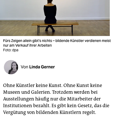
berlin
nord
wahrheit
verlag
Fürs Zeigen allein gibt's nichts – bildende Künstler verdienen meist
nur am Verkauf ihrer Arbeiten
verlag
Foto: dpa
veranstaltungen
shop
Von
Linda Gerner
fragen & hilfe
Ohne Künstler keine Kunst. Ohne Kunst keine
unterstützen
Museen und Galerien. Trotzdem werden bei
abo
Ausstellungen häufig nur die Mitarbeiter der
Institutionen bezahlt. Es gibt kein Gesetz, das die
genossenschaft
Vergütung von bildenden Künstlern regelt.