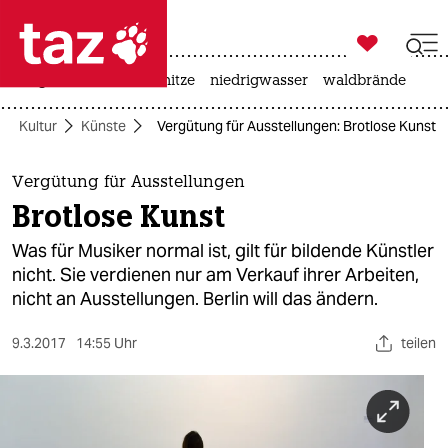

taz zahl ich
krieg in der ukraine
hitze
niedrigwasser
waldbrände

taz zahl ich
Kultur
Künste
Vergütung für Ausstellungen: Brotlose Kunst
taz zahl ich
themen
Vergütung für Ausstellungen
Brotlose Kunst
politik
Was für Musiker normal ist, gilt für bildende Künstler
öko
nicht. Sie verdienen nur am Verkauf ihrer Arbeiten,
nicht an Ausstellungen. Berlin will das ändern.
gesellschaft
9.3.2017
14:55 Uhr
teilen
kultur
sport