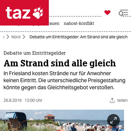

taz zahl ich
hitze
gewalt gegen frauen
nahost-konflikt

taz zahl ich
ite
Nord
Debatte um Eintrittsgelder: Am Strand sind alle gleich
taz zahl ich
themen
Debatte um Eintrittsgelder
Am Strand sind alle gleich
politik
In Friesland kosten Strände nur für Anwohner
öko
keinen Eintritt. Die unterschiedliche Preisgestaltung
könnte gegen das Gleichheitsgebot verstoßen.
gesellschaft
26.8.2016
12:00 Uhr
teilen
kultur
sport