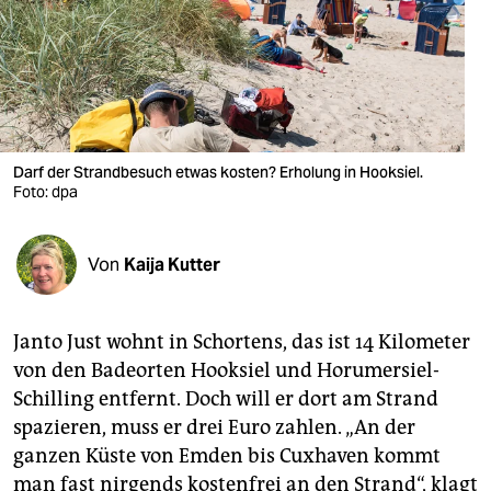
berlin
nord
wahrheit
verlag
Darf der Strandbesuch etwas kosten? Erholung in Hooksiel.
verlag
Foto: dpa
veranstaltungen
Von
Kaija Kutter
shop
fragen & hilfe
Janto Just wohnt in Schortens, das ist 14 Kilometer
unterstützen
von den Badeorten Hooksiel und Horumersiel-
Schilling entfernt. Doch will er dort am Strand
abo
spazieren, muss er drei Euro zahlen. „An der
genossenschaft
ganzen Küste von Emden bis Cuxhaven kommt
man fast nirgends kostenfrei an den Strand“, klagt