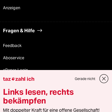
Anzeigen
Fragen & Hilfe
Feedback
Aboservice
ePaper Login
taz
zahl ich
Gerade nicht

Downloads für Abonnierende
Links lesen, rechts
bekämpfen
© 2026 taz Verlags und Vertriebs GmbH
Mit doppelter Kraft für eine offene Gesellschaft!
Alle Rechte vorbehalten. Bei rechtlichen Fragen oder für Genehmigungen