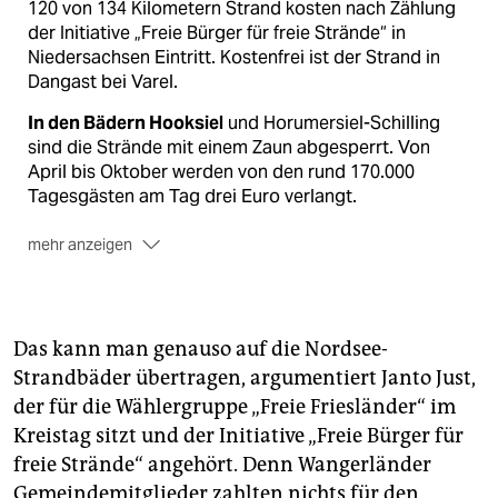
120 von 134 Kilometern Strand kosten nach Zählung
der Initiative „Freie Bürger für freie Strände“ in
Niedersachsen Eintritt. Kostenfrei ist der Strand in
Dangast bei Varel.
In den Bädern Hooksiel
und Horumersiel-Schilling
sind die Strände mit einem Zaun abgesperrt. Von
April bis Oktober werden von den rund 170.000
Tagesgästen am Tag drei Euro verlangt.
mehr anzeigen
Touristen, die übernachten
, zahlen 2,50 Euro Kurtaxe.
Da ist der Strandeintritt mit drin.
Auch in Schleswig-Holstein
und Mecklenburg-
Das kann man genauso auf die Nordsee-
Vorpommern gibt es an Stränden Gebühren. Es gibt
Strandbäder übertragen, argumentiert Janto Just,
aber auch viele freie Strände. Manche Gemeinden
der für die Wählergruppe „Freie Friesländer“ im
erheben Parkplatz-Gebühr.
Kreistag sitzt und der Initiative „Freie Bürger für
freie Strände“ angehört. Denn Wangerländer
Gemeindemitglieder zahlten nichts für den