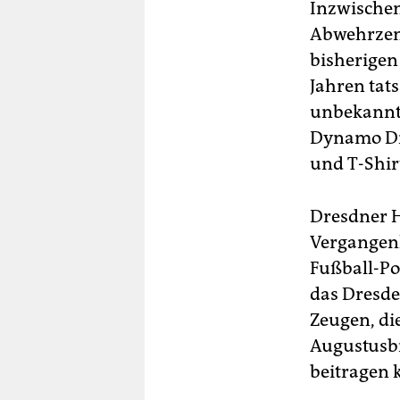
Inzwischen
Abwehrzen
bisherigen
Jahren tat
unbekannte
Dynamo Dre
und T-Shir
Dresdner H
Vergangenh
Fußball-Po
das Dresde
Zeugen, di
Augustusbr
beitragen 