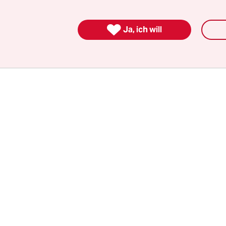
on Dresdner Hooligans „hinterrücks überfallen“
n wurde.

Ja, ich will