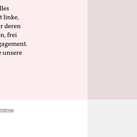
lles
 linke,
ür deren
n, frei
ngagement.
e unsere
htlinge