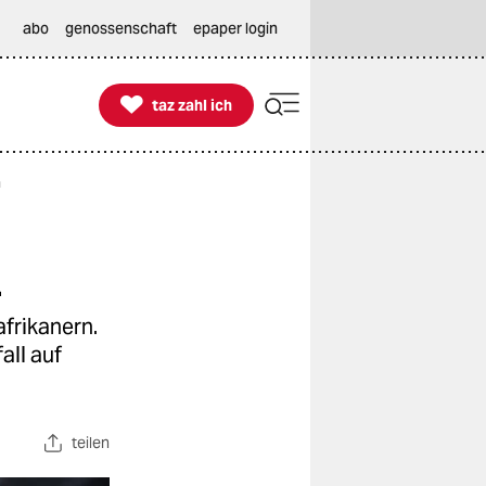
abo
genossenschaft
epaper login

taz zahl ich
taz zahl ich
n
n
frikanern.
all auf
teilen