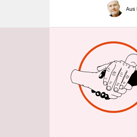
epaper login
Aus
Eine Schlä
entpuppt s
auf irakisc
Auseinande
Sonntag zun
bezeichnet
untereinan
gewesen.
Die
Bild
-Ze
Opfer ausf
Verletzten