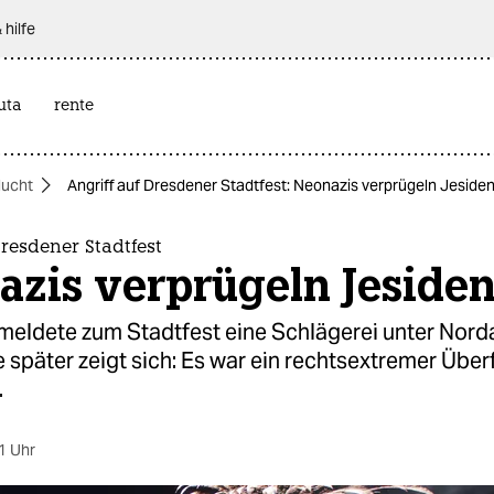
 hilfe
uta
rente
lucht
Angriff auf Dresdener Stadtfest: Neonazis verprügeln Jeside
Dresdener Stadtfest
azis verprügeln Jeside
 meldete zum Stadtfest eine Schlägerei unter Norda
später zeigt sich: Es war ein rechtsextremer Überf
.
1 Uhr