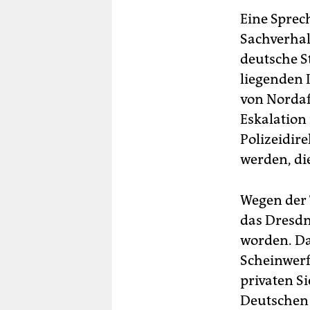
Eine Sprec
Sachverhalt
deutsche S
liegenden 
von Nordaf
Eskalation
Polizeidir
werden, di
Wegen der 
das Dresdn
worden. Da
Scheinwerf
privaten S
Deutschen 