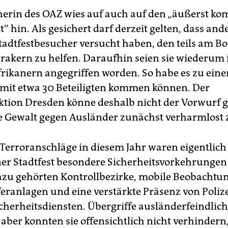
herin des OAZ wies auf auch auf den „äußerst k
“ hin. Als gesichert darf derzeit gelten, dass and
tadtfestbesucher versucht haben, den teils am B
Irakern zu helfen. Daraufhin seien sie wiederum 
rikanern angegriffen worden. So habe es zu eine
 mit etwa 30 Beteiligten kommen können. Der
ektion Dresden könne deshalb nicht der Vorwurf
e Gewalt gegen Ausländer zunächst verharmlost 
Terroranschläge in diesem Jahr waren eigentlich
er Stadtfest besondere Sicherheitsvorkehrungen
zu gehörten Kontrollbezirke, mobile Beobachtu
eranlagen und eine verstärkte Präsenz von Poliz
icherheitsdiensten. Übergriffe ausländerfeindlich
aber konnten sie offensichtlich nicht verhindern,