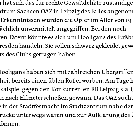
 hat sich das für rechte Gewaltdelikte zuständige
trum Sachsen OAZ in Leipzig des Falles angeno
 Erkenntnissen wurden die Opfer im Alter von 19 
sächlich unvermittelt angegriffen. Bei den noch
n Tätern könnte es sich um Hooligans des Fußba
sden handeln. Sie sollen schwarz gekleidet gew
ts des Clubs getragen haben.
ooligans haben sich mit zahlreichen Übergriffen
eit bereits einen üblen Ruf erworben. Am Tage h
kalspiel gegen den Konkurrenten RB Leipzig stat
n nach Elfmeterschießen gewann. Das OAZ such
e in der Stadtfestnacht im Stadtzentrum nahe der
ücke unterwegs waren und zur Aufklärung des Ü
können.