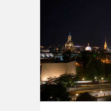
berlin
nord
wahrheit
verlag
verlag
veranstaltungen
shop
fragen & hilfe
unterstützen
abo
genossenschaft