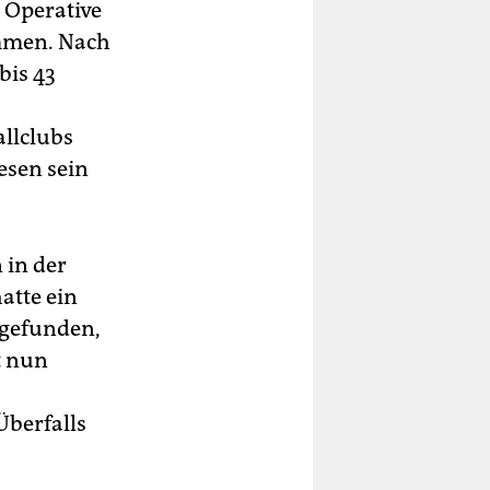
 Operative
mmen. Nach
bis 43
llclubs
esen sein
 in der
atte ein
tgefunden,
t nun
berfalls