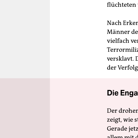
flüchteten
Nach Erke
Männer der
vielfach v
Terrormili
versklavt.
der Verfol
Die Enga
Der drohe
zeigt, wie
Gerade jet
allem mit d