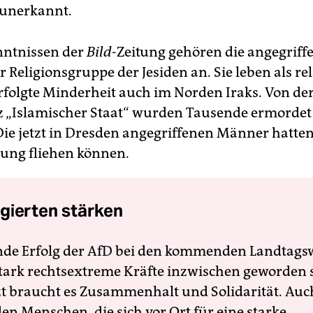
 unerkannt.
nntnissen der
Bild
-Zeitung gehören die angegriff
 Religionsgruppe der Jesiden an. Sie leben als re
erfolgte Minderheit auch im Norden Iraks. Von de
z „Islamischer Staat“ wurden Tausende ermordet
 Die jetzt in Dresden angegriffenen Männer hatten
gung fliehen können.
gierten stärken
nde Erfolg der AfD bei den kommenden Landtags
 stark rechtsextreme Kräfte inzwischen geworden 
zt braucht es Zusammenhalt und Solidarität. Auc
en Menschen, die sich vor Ort für eine starke