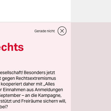
Wochenende
Gerade nicht
Hooligans
tliche
echts
 zum
“
ien
 beteiligt
esellschaft! Besonders jetzt
rt gegen Rechtsextremismus
z kooperiert daher mit „Alles
ller Einnahmen aus Anmeldungen
 verletzten
. September – an die Kampagne,
. Einer der
rstützt und Freiräume sichern will,
n Freunden
bei?