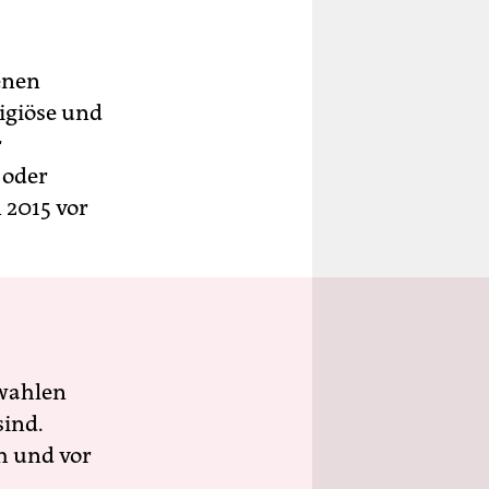
enen
ligiöse und
r
 oder
 2015 vor
wahlen
sind.
h und vor