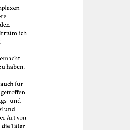
omplexen
ere
oden
irrtümlich
r
 gemacht
zu haben.
 auch für
 getroffen
ngs- und
ei und
er Art von
 die Täter