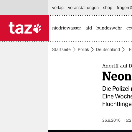
hautnavigation anspringen
hauptinhalt anspringen
footer anspringen
verlag
veranstaltungen
shop
fragen &
niedrigwasser
afd
bundeswehr
ce

taz zahl ich
taz zahl ich
Startseite
Politik
Deutschland
F
themen
politik
Angriff auf 
Neon
öko
Die Polizei
gesellschaft
Eine Woche 
Flüchtlinge
kultur
sport
26.8.2016
15:2