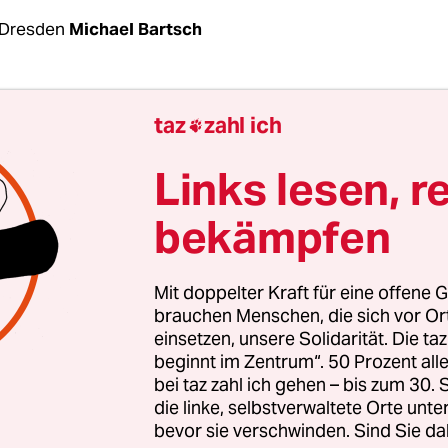
 Dresden
Michael Bartsch
gerei beim Stadtfest Dresden am vergangenen 
taz
zahl ich

ich erst jetzt als ein mutmaßlicher Überfall von 
he Männer. Die Polizeidirektion Dresden hatte tä
Links lesen, r
rsetzungen von etwa 30 Personen in der Nacht
bekämpfen
ächst noch als „typisch für Volksfeste dieser Art
. Männer aus den nordafrikanischen Ländern
se
der in Streit geraten
, später wären auch Deutsche
Mit doppelter Kraft für eine offene G
brauchen Menschen, die sich vor O
einsetzen, unsere Solidarität. Die ta
beginnt im Zentrum“. 50 Prozent a
itung machte nun jedoch die vier zum Teil schwer
bei taz zahl ich gehen – bis zum 30
indig, von denen eines noch im Krankenhaus liegt
die linke, selbstverwaltete Orte unte
 berichtet, dass eine Gruppe von sechs irakische
bevor sie verschwinden. Sind Sie da