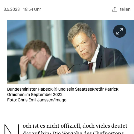
berlin
3.5.2023
18:54 Uhr
teilen
nord
wahrheit
verlag
verlag
veranstaltungen
shop
fragen & hilfe
Bundesminister Habeck (r) und sein Staatssekretär Patrick
Graichen im September 2022
unterstützen
Foto: Chris Emil Janssen/imago
abo
genossenschaft
och ist es nicht offiziell, doch vieles deutet
darauf hin: Die Vergabe des Chefpostens