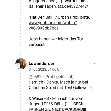
Ausgerechnet.[....].. würden die
Italiener sagen.
taz.de/!5927442/
"Hat Den Ball…" Urban Priol, bitte:
www.youtube.com/watch?
v=Gv9X9db7bcs
Jetzt haben wir leider das Tor
verpasst.
Lowandorder
04.05.2023
,
21:06 Uhr
@95820 (Profil gelöscht):
Herrlich - Danke. Mach ja nur bei
Christian Streit mit Ton! Gellewelle
& WeserHB - kenn ich nur vom
Jugend 🚣‍♀️! & Däh - (“ LÜBECK!!! -
FAHREN SIE Nach BACKBORD!!!