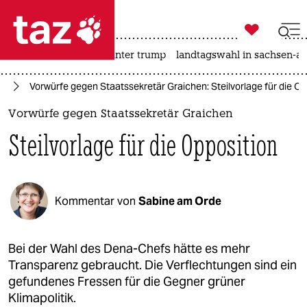

taz zahl ich
nahost-konflikt
usa unter trump
landtagswahl in sachsen-an

taz zahl ich
el
Vorwürfe gegen Staatssekretär Graichen: Steilvorlage für die Op
taz zahl ich
Vorwürfe gegen Staatssekretär Graichen
themen
Steilvorlage für die Opposition
politik
öko
Kommentar von
Sabine am Orde
gesellschaft
kultur
Bei der Wahl des Dena-Chefs hätte es mehr
Transparenz gebraucht. Die Verflechtungen sind ein
sport
gefundenes Fressen für die Gegner grüner
Klimapolitik.