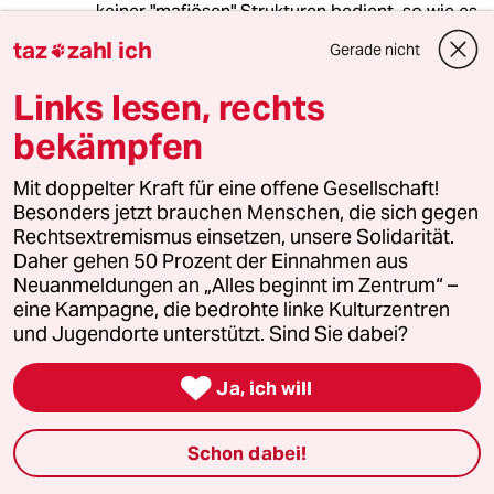
keiner "mafiösen" Strukturen bedient, so wie es
z.B. die CSU im Masken-Mafia-Skandal von
taz
zahl ich
Gerade nicht

Tandler bis Stadler vollzogen haben.
Links lesen, rechts
bekämpfen
ke1ner
03.05.2023
,
20:24 Uhr
Mit doppelter Kraft für eine offene Gesellschaft!
Das ist auch eine gute Gelegenheit, mit
Besonders jetzt brauchen Menschen, die sich gegen
Rücktritten nur wegen Verdachts Schluss zu
Rechtsextremismus einsetzen, unsere Solidarität.
machen.
Daher gehen 50 Prozent der Einnahmen aus
Sie widersprechen z.B. dem Rechtsprinzip
Neuanmeldungen an „Alles beginnt im Zentrum“ –
'unschuldig bis zum Beweis des Gegenteils' und
eine Kampagne, die bedrohte linke Kulturzentren
führen nur dazu, dass alle weiter ihre Fassaden
und Jugendorte unterstützt. Sind Sie dabei?
polieren.
》Patrick Graichen, der in der vierköpfigen

Ja, ich will
Findungskommission saß, hat erst im
Nachhinein öffentlich gemacht,dass der
designierte neue Geschäftsführer sein
Schon dabei!
Trauzeuge war《 - was ja nicht bedeutet, dass