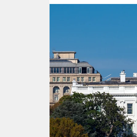
berlin
nord
wahrheit
verlag
verlag
veranstaltungen
shop
fragen & hilfe
unterstützen
abo
genossenschaft