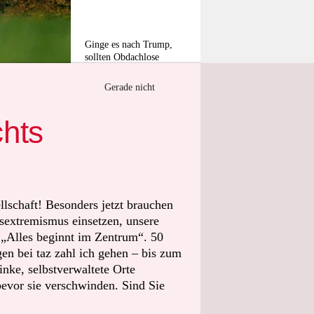
Ginge es nach Trump,
sollten Obdachlose
direkt aus Washington
D.C. „wegziehen“
Gerade nicht
Foto: Soeren Stache/dpa
chts
nsatz der
gslosen
lfe bei
llschaft! Besonders jetzt brauchen
 Trump-
sextremismus einsetzen, unsere
t „Alles beginnt im Zentrum“. 50
r
n bei taz zahl ich gehen – bis zum
nisstrafen
nke, selbstverwaltete Orte
bevor sie verschwinden. Sind Sie