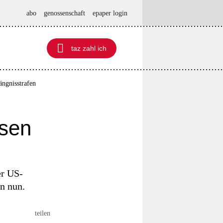
abo
genossenschaft
epaper login

taz zahl ich
taz zahl ich
ngnisstrafen
osen
er US-
n nun.
teilen