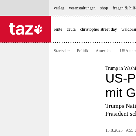
hautnavigation anspringen
hauptinhalt anspringen
footer anspringen
verlag
veranstaltungen
shop
fragen & hilf
rente
ceuta
christopher street day
waldbrä

taz zahl ich
taz zahl ich
Startseite
Politik
Amerika
USA unt
themen
politik
Trump in Washi
US-P
öko
mit G
gesellschaft
Trumps Natio
kultur
Präsident s
sport
13.8.2025
9:55 