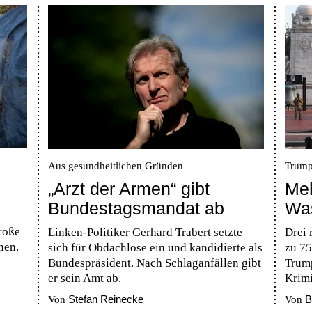
Aus gesundheitlichen Gründen
Trump
„Arzt der Armen“ gibt
Meh
Bundestagsmandat ab
Wa
roße
Linken-Politiker Gerhard Trabert setzte
Drei 
hen.
sich für Obdachlose ein und kandidierte als
zu 75
Bundespräsident. Nach Schlaganfällen gibt
Trum
er sein Amt ab.
Krimi
Stefan Reinecke
B
Von
Von