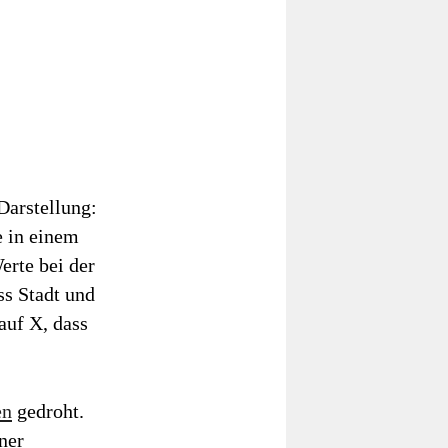
arstellung:
e in einem
erte bei der
ass Stadt und
auf X, dass
en
gedroht.
ner