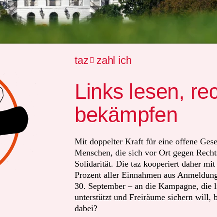
taz
zahl ich

Links lesen, re
em umstrittenen Eingreifen bei der Polizei und dem
Ei
bekämpfen
de
in der US-Hauptstadt droht das Weiße Haus wohnun
t Gefängnis. Betroffene in Washington sollten in
unterkünfte gebracht zu werden, um dort bei Bedarf Hi
Mit doppelter Kraft für eine offene Gese
men oder psychischen Erkrankungen zu erhalten, sagte
Menschen, die sich vor Ort gegen Recht
Solidarität. Die taz kooperiert daher mi
aroline Leavitt bei einer Pressekonferenz. Wer sich de
Prozent aller Einnahmen aus Anmeldunge
g der Polizei widersetze, müsse mit Geld- oder Gefäng
30. September – an die Kampagne, die li
hte sie.
unterstützt und Freiräume sichern will, 
dabei?