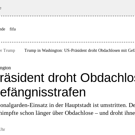
e
nde
fifa
er Trump
Trump in Washington: US-Präsident droht Obdachlosen mit Gefä
ngton
räsident droht Obdachl
efängnisstrafen
nalgarden-Einsatz in der Hauptstadt ist umstritten. D
chimpfte schon länger über Obdachlose – und droht ihne
Uhr