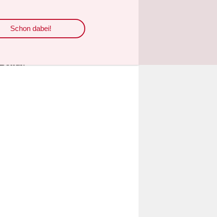
m Montag
gton
Schon dabei!
r US-
zirk
 Bondi.