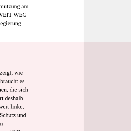
chmutzung am
er WEIT WEG
Regierung
eigt, wie
 braucht es
en, die sich
rt deshalb
eit linke,
 Schutz und
en