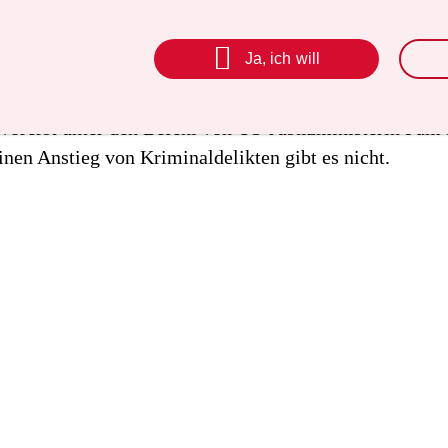
ispiellosen Aktion hatte US-Präsident Donald Trump a
lich ausufernder Kriminalität den Notstand in Washin

Ja, ich will
und nach eigenen Angaben 800 Nationalgardisten in de
ingesetzt. Zudem stellte er die Polizei im Hauptstadtbe
vorerst unter den Befehl von US-Justizministerin Pam
inen Anstieg von Kriminaldelikten gibt es nicht.