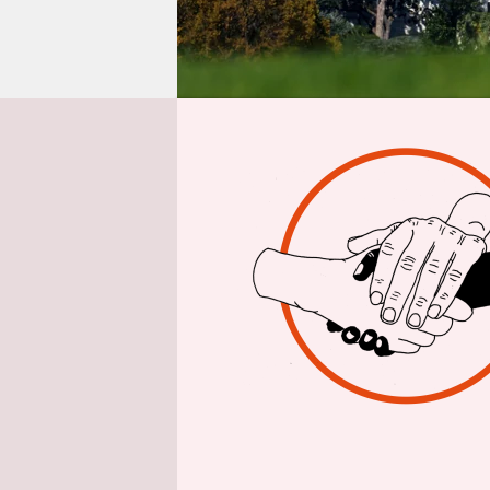
epaper login
dpa
| Nach d
Nationalgar
Menschen mi
Obdachlosen
Suchtproble
Sprecherin K
Aufforderun
rechnen, dro