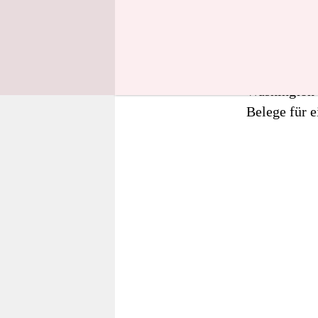
In einer be
wegen angeb
ausgerufen 
Hauptstadt e
Washington 
Belege für e