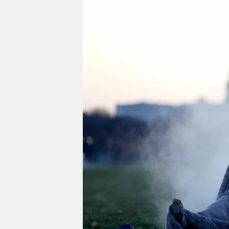
berlin
nord
wahrheit
verlag
verlag
veranstaltungen
shop
fragen & hilfe
unterstützen
abo
genossenschaft