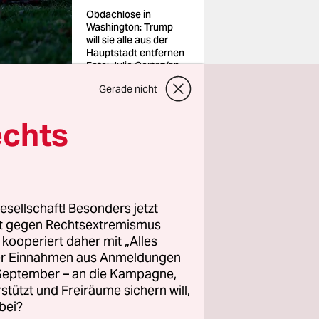
Obdachlose in
Washington: Trump
will sie alle aus der
Hauptstadt entfernen
Foto: Julio Cortez/ap
Gerade nicht
echts
ikräfte
shington
Präsident
esellschaft! Besonders jetzt
n.
rt gegen Rechtsextremismus
z kooperiert daher mit „Alles
rünstigen
ller Einnahmen aus Anmeldungen
. September – an die Kampagne,
her, von
rstützt und Freiräume sichern will,
annt
bei?