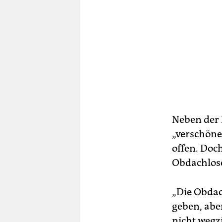
Neben der 
„verschöne
offen. Doch
Obdachlose
„Die Obda
geben, abe
nicht wegz