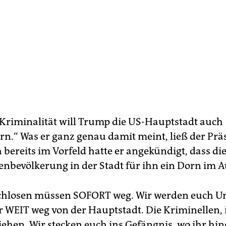
Kriminalität will Trump die US-Hauptstadt auch
rn.“ Was er ganz genau damit meint, ließ der Prä
 bereits im Vorfeld hatte er angekündigt, dass di
nbevölkerung in der Stadt für ihn ein Dorn im Au
chlosen müssen SOFORT weg. Wir werden euch U
r WEIT weg von der Hauptstadt. Die Kriminellen,
iehen. Wir stecken euch ins Gefängnis, wo ihr hin