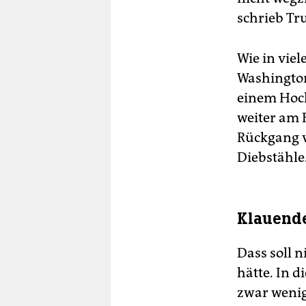
schrieb Tr
Wie in viel
Washington
einem Hoc
weiter am F
Rückgang v
Diebstähle
Klauende
Dass soll 
hätte. In 
zwar wenig