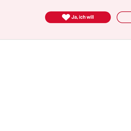
d das werden wir nicht länger zulassen, das wer
ehmen“, sagte Trump während einer Pressekonfe

n Haus.
Ja, ich will