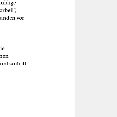
huldige
rbei!“,
tunden vor
ie
chen
Amtsantritt