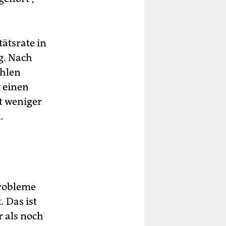
tätsrate in
g. Nach
ahlen
t einen
t weniger
.
Probleme
 Das ist
r als noch