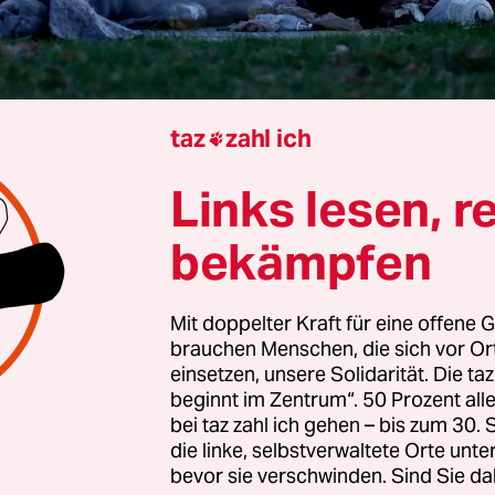
taz
zahl ich

ton
Hansjürgen Mai
Links lesen, r
ung der US-Bundesregierung sollen lokale Polize
bekämpfen
 mit 800
Nationalgardisten
in der Hauptstadt
Wa
 Recht und Ordnung sorgen. Dies verkündete US-
Mit doppelter Kraft für eine offene G
ump während einer Ansprache am Montagmorge
brauchen Menschen, die sich vor O
einsetzen, unsere Solidarität. Die ta
uptstadt ist von gewalttätigen Banden und blut
beginnt im Zentrum“. 50 Prozent a
bei taz zahl ich gehen – bis zum 30
n, von umherziehenden Horden wilder Jugendlic
die linke, selbstverwaltete Orte unte
ängigen Wahnsinnigen und Obdachlosen überr
bevor sie verschwinden. Sind Sie da