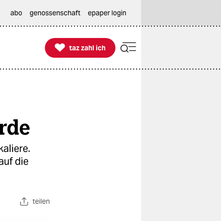
abo
genossenschaft
epaper login

taz zahl ich
taz zahl ich
rde
aliere.
auf die
teilen