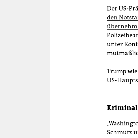
Der US-Prä
den Notsta
übernehm
Polizeibeam
unter Kontr
mutmaßlich
Trump wied
US-Hauptst
Kriminali
„Washingto
Schmutz u