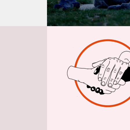
epaper login
Aus Washing
Unter Führ
zusammen
wieder für
Donald Tr
„Unsere Ha
Kriminelle
drogenabh