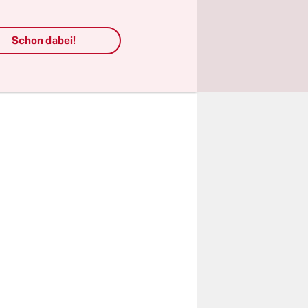
den wir
renz aus
Schon dabei!