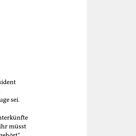
sident
e
ge sei.
nterkünfte
 ihr müsst
gehört“,