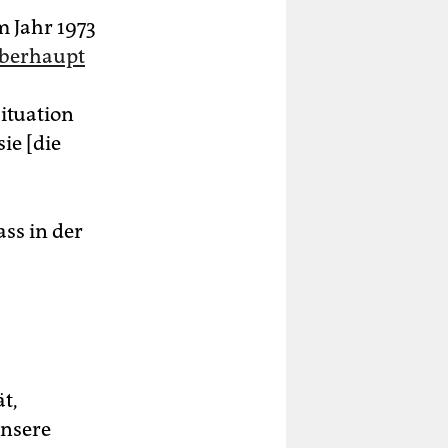
m Jahr 1973
überhaupt
Situation
ie [die
ss in der
t,
nsere