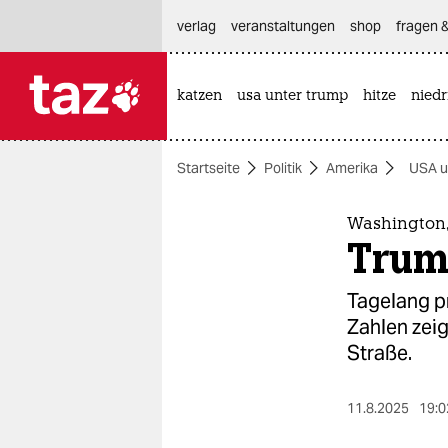
hautnavigation anspringen
hauptinhalt anspringen
footer anspringen
verlag
veranstaltungen
shop
fragen &
katzen
usa unter trump
hitze
nied

taz zahl ich
taz zahl ich
Startseite
Politik
Amerika
USA u
themen
politik
Washington,
Trum
öko
Tagelang pr
gesellschaft
Zahlen zeig
Straße.
kultur
sport
11.8.2025
19:0