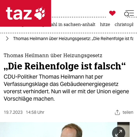

taz zahl ich
iran-krieg
landtagswahl in sachsen-anhalt
hitze
christophe

taz zahl ich
se
Thomas Heilmann über Heizungsgesetz: „Die Reihenfolge ist fal
taz zahl ich
themen
Thomas Heilmann über Heizungsgesetz
„Die Reihenfolge ist falsch“
politik
CDU-Politiker Thomas Heilmann hat per
öko
Verfassungsklage das Gebäudeenergiegesetz
vorerst verhindert. Nun will er mit der Union eigene
gesellschaft
Vorschläge machen.
kultur
19.7.2023
14:58 Uhr
teilen
sport