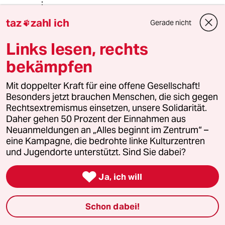
@Opossum:
taz
zahl ich
Er ist Vorsitzender der Klima-Union
Gerade nicht

"Melden", das is Aufgabe der Medien.
Links lesen, rechts
Vielleicht ist es also so, dass ein
bekämpfen
Großteil der Medien sich nicht für die
Positionen interessiert.
Mit doppelter Kraft für eine offene Gesellschaft!
Besonders jetzt brauchen Menschen, die sich gegen
Rechtsextremismus einsetzen, unsere Solidarität.
Alex_der_Wunderer
Daher gehen 50 Prozent der Einnahmen aus
20.07.2023
,
15:48 Uhr
Neuanmeldungen an „Alles beginnt im Zentrum“ –
eine Kampagne, die bedrohte linke Kulturzentren
@Opossum:
und Jugendorte unterstützt. Sind Sie dabei?
...zum Glück - wird hoffentlich auch
so bleiben ...

Ja, ich will
Opossum
O
Schon dabei!
21.07.2023
,
11:33 Uhr