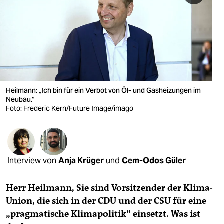
berlin
nord
wahrheit
verlag
verlag
Heilmann: „Ich bin für ein Verbot von Öl- und Gasheizungen im
Neubau.“
veranstaltungen
Foto: Frederic Kern/Future Image/imago
shop
fragen & hilfe
Interview von
Anja Krüger
und
Cem-Odos Güler
unterstützen
abo
Herr Heilmann, Sie sind Vorsitzender der Klima-
Union, die sich in der CDU und der CSU für eine
genossenschaft
„pragmatische Klimapolitik“ einsetzt. Was ist