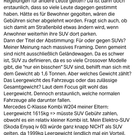
Regelungen für andere Leute gelten? Da ist dann doch
erstaunlich, dass so viele Leute dagegen gestimmt
haben. Hätte es für Bewohner gegolten, wären die
Gebühren sicher abgelehnt worden. Fragt sich auch, ob
sich damit am Straßenbild etwas ändern wird, wenn
Anwohner weiterhin ihre SUV dort parken.
Dann der Titel der Abstimmung: Für oder gegen SUVs?
Meiner Meinung nach massives Framing. Denn gemeint
sind nicht ausschließlich Geländewagen. Da es schwer
ist, SUV zu definieren, da es so viele Crossover Modelle
gibt, die "nur ein bisschen" SUV sind, behilft man sich mit
dem Gewicht ab 1,6 Tonnen. Aber welches Gewicht zählt?
Das Leergewicht des Fahrzeugs oder das zulässige
Gesamtgewicht? Laut dem Focus gilt wohl das
Leergewicht. Dennoch erstaunlich, welche normalen
Fahrzeuge alle darunter fallen.
Mercedes C-Klasse Kombi W204 meiner Eltern:
Leergewicht 1615kg => müsste SUV Gebühr zahlen,
obwohl es ein relativ kleiner Kombi ist. Mein Elektro-SUV
(Skoda Enyaq iv 60) würde ganz knapp NICHT als SUV
gelten, da 1999kg Leergewicht (endlich mal ein Vorteil,