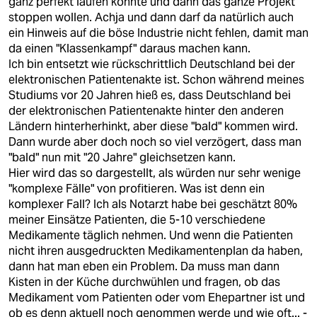
ganz perfekt laufen könnte und dann das ganze Projekt
stoppen wollen. Achja und dann darf da natürlich auch
ein Hinweis auf die böse Industrie nicht fehlen, damit man
da einen "Klassenkampf" daraus machen kann.
Ich bin entsetzt wie rückschrittlich Deutschland bei der
elektronischen Patientenakte ist. Schon während meines
Studiums vor 20 Jahren hieß es, dass Deutschland bei
der elektronischen Patientenakte hinter den anderen
Ländern hinterherhinkt, aber diese "bald" kommen wird.
Dann wurde aber doch noch so viel verzögert, dass man
"bald" nun mit "20 Jahre" gleichsetzen kann.
Hier wird das so dargestellt, als würden nur sehr wenige
"komplexe Fälle" von profitieren. Was ist denn ein
komplexer Fall? Ich als Notarzt habe bei geschätzt 80%
meiner Einsätze Patienten, die 5-10 verschiedene
Medikamente täglich nehmen. Und wenn die Patienten
nicht ihren ausgedruckten Medikamentenplan da haben,
dann hat man eben ein Problem. Da muss man dann
Kisten in der Küche durchwühlen und fragen, ob das
Medikament vom Patienten oder vom Ehepartner ist und
ob es denn aktuell noch genommen werde und wie oft... -