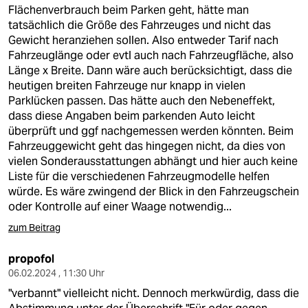
berlin
Flächenverbrauch beim Parken geht, hätte man
tatsächlich die Größe des Fahrzeuges und nicht das
nord
Gewicht heranziehen sollen. Also entweder Tarif nach
Fahrzeuglänge oder evtl auch nach Fahrzeugfläche, also
wahrheit
Länge x Breite. Dann wäre auch berücksichtigt, dass die
heutigen breiten Fahrzeuge nur knapp in vielen
verlag
Parklücken passen. Das hätte auch den Nebeneffekt,
dass diese Angaben beim parkenden Auto leicht
verlag
überprüft und ggf nachgemessen werden könnten. Beim
Fahrzeuggewicht geht das hingegen nicht, da dies von
veranstaltungen
vielen Sonderausstattungen abhängt und hier auch keine
shop
Liste für die verschiedenen Fahrzeugmodelle helfen
würde. Es wäre zwingend der Blick in den Fahrzeugschein
fragen & hilfe
oder Kontrolle auf einer Waage notwendig...
unterstützen
zum Beitrag
abo
propofol
06.02.2024 , 11:30 Uhr
genossenschaft
"verbannt" vielleicht nicht. Dennoch merkwürdig, dass die