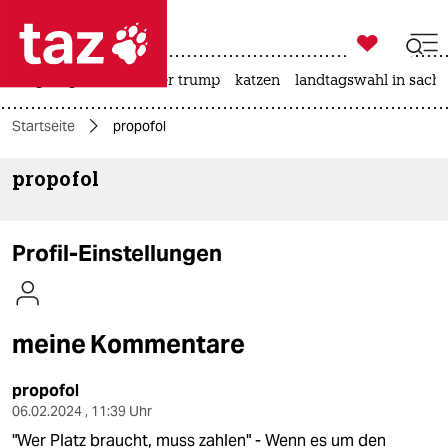

taz zahl ich
bergsteigen
usa unter trump
katzen
landtagswahl in sachs

taz zahl ich
Startseite
propofol
taz zahl ich
propofol
themen
politik
Profil-Einstellungen
öko
gesellschaft
meine Kommentare
kultur
propofol
sport
06.02.2024 , 11:39 Uhr
"Wer Platz braucht, muss zahlen" - Wenn es um den