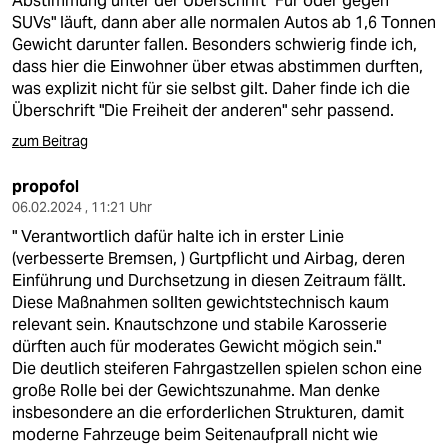
Abstimmung unter der Überschrift "Für oder gegen
epaper login
SUVs" läuft, dann aber alle normalen Autos ab 1,6 Tonnen
Gewicht darunter fallen. Besonders schwierig finde ich,
dass hier die Einwohner über etwas abstimmen durften,
was explizit nicht für sie selbst gilt. Daher finde ich die
Überschrift "Die Freiheit der anderen" sehr passend.
zum Beitrag
propofol
06.02.2024 , 11:21 Uhr
" Verantwortlich dafür halte ich in erster Linie
(verbesserte Bremsen, ) Gurtpflicht und Airbag, deren
Einführung und Durchsetzung in diesen Zeitraum fällt.
Diese Maßnahmen sollten gewichtstechnisch kaum
relevant sein. Knautschzone und stabile Karosserie
dürften auch für moderates Gewicht mögich sein."
Die deutlich steiferen Fahrgastzellen spielen schon eine
große Rolle bei der Gewichtszunahme. Man denke
insbesondere an die erforderlichen Strukturen, damit
moderne Fahrzeuge beim Seitenaufprall nicht wie