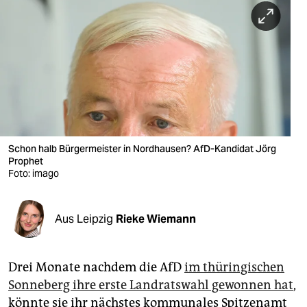
berlin
nord
wahrheit
verlag
verlag
veranstaltungen
Schon halb Bürgermeister in Nordhausen? AfD-Kandidat Jörg
Prophet
shop
Foto: imago
fragen & hilfe
Aus Leipzig
Rieke Wiemann
unterstützen
abo
Drei Monate nachdem die AfD
im thüringischen
genossenschaft
Sonneberg ihre erste Landratswahl gewonnen hat
,
könnte sie ihr nächstes kommunales Spitzenamt