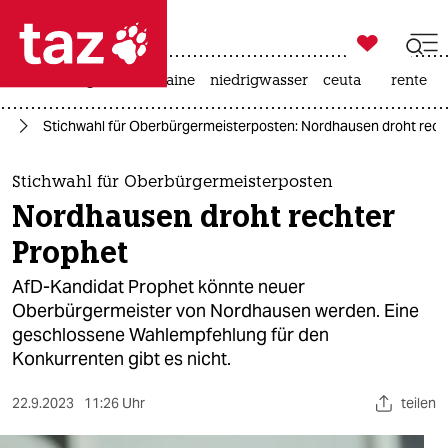

taz zahl ich
hitze
krieg in der ukraine
niedrigwasser
ceuta
rente

taz zahl ich
fD
Stichwahl für Oberbürgermeisterposten: Nordhausen droht rech
taz zahl ich
themen
Stichwahl für Oberbürgermeisterposten
Nordhausen droht rechter
politik
Prophet
öko
AfD-Kandidat Prophet könnte neuer
Oberbürgermeister von Nordhausen werden. Eine
gesellschaft
geschlossene Wahlempfehlung für den
Konkurrenten gibt es nicht.
kultur
sport
22.9.2023
11:26 Uhr
teilen