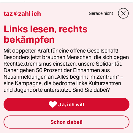
@Encantado:
taz
zahl ich
Sie setzen die AfD mit der NSDAP
Gerade nicht

gleich?
Links lesen, rechts
bekämpfen
Encantado
23.09.2023
,
08:59 Uhr
Mit doppelter Kraft für eine offene Gesellschaft!
Besonders jetzt brauchen Menschen, die sich gegen
@wollewatz:
Rechtsextremismus einsetzen, unsere Solidarität.
Eine Partei mit anerkanntermaßen
Daher gehen 50 Prozent der Einnahmen aus
aktivem rechtsextremem
Neuanmeldungen an „Alles beginnt im Zentrum“ –
Gedankengut?
eine Kampagne, die bedrohte linke Kulturzentren
und Jugendorte unterstützt. Sind Sie dabei?
Ich glaube die Antwort erübrigt sich.

Ja, ich will
Klaus Waldhans
KW
22.09.2023
,
14:58 Uhr
Schon dabei!
@wollewatz: