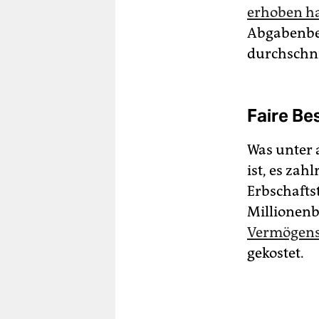
erhoben ha
Abgabenbel
durchschni
Faire B
Was unter 
ist, es za
Erbschaft
Millionenb
Vermögens
gekostet.