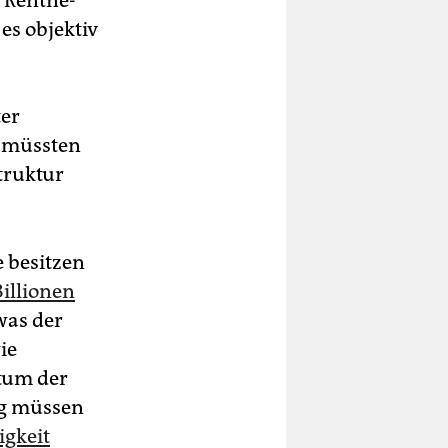
es objektiv
er
d müssten
truktur
e besitzen
Billionen
was der
ie
htum der
tig müssen
igkeit