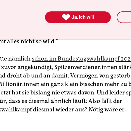
der
CDU-Chef exakt die gleiche Idee vor einem Jah
eworfen, aber mittlerweile ist er ja Kanzlerkand

Ja, ich will
ehr Respekt für Besserverdienende“. Abgesehen 
ur begütigend auf die Schulter klopfen: „Reg di
t alles nicht so wild.“
tte nämlich
schon im Bundestagswahlkampf 202
zuvor angekündigt, Spit­zen­ver­die­ne­r:in­nen stär
nd droht ab und an damit, Vermögen von gestor
l­lio­nä­r:in­nen ein ganz klein bisschen mehr zu 
zt hat sie bislang nie etwas davon. Und leider s
ür, dass es diesmal ähnlich läuft: Also fällt der
swahlkampf diesmal wieder aus? Nötig wäre er.