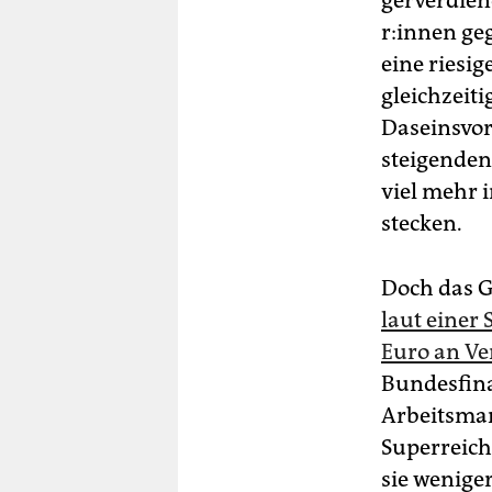
r:in­nen g
eine riesi
gleichzeit
Daseinsvo
steigenden
viel mehr 
stecken.
Doch das G
laut einer 
Euro an V
Bundesfina
Arbeitsmar
Superreiche
sie wenige