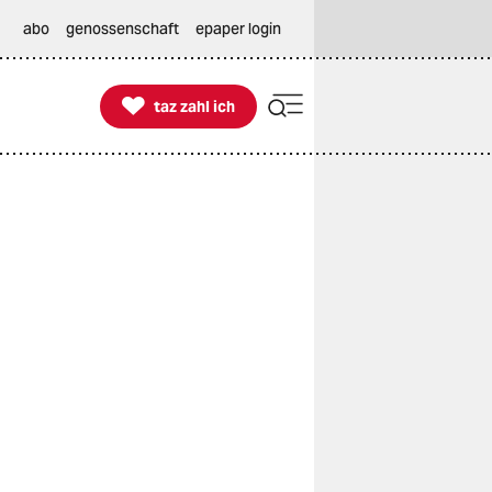
abo
genossenschaft
epaper login

taz zahl ich
taz zahl ich