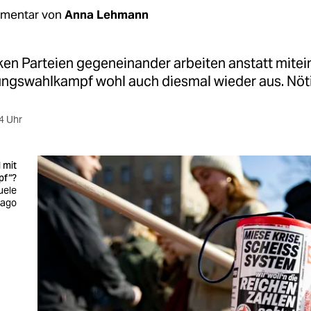
mentar von
Anna Lehmann
nken Parteien gegeneinander arbeiten anstatt mitein
lungswahlkampf wohl auch diesmal wieder aus. Nöti
4 Uhr
 mit
pf“?
uele
mago