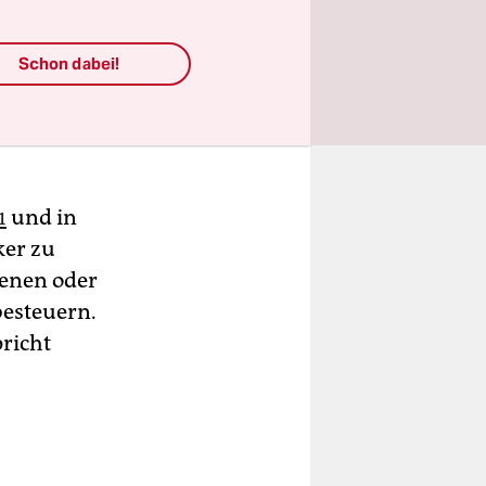
r
selbst in
idat und
Schon dabei!
davon kann
ch wieder
1
und in
ker zu
benen oder
besteuern.
pricht