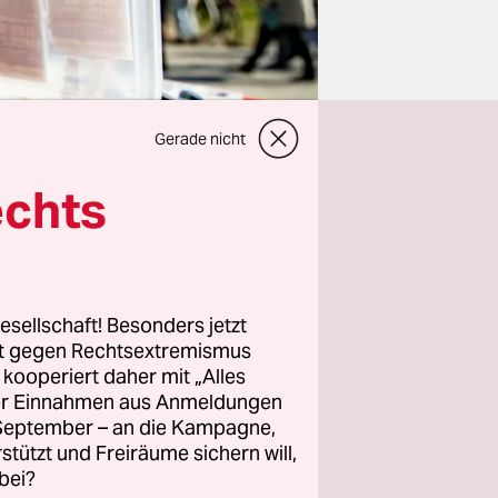
Gerade nicht
echts
esellschaft! Besonders jetzt
rt gegen Rechtsextremismus
alte
z kooperiert daher mit „Alles
in
ller Einnahmen aus Anmeldungen
. September – an die Kampagne,
,
rstützt und Freiräume sichern will,
n­nen
bei?
tsetzt“.