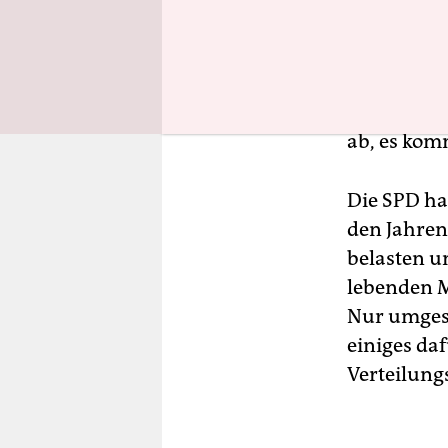
Dabei hat 
den Raum g
fordert „m
man Merz n
ab, es komm
Die SPD ha
den Jahren 
belasten u
lebenden Mi
Nur umgeset
einiges daf
Verteilung