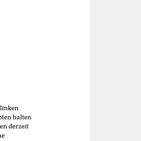
 linken
oten halten
en derzeit
he