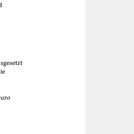
d
sgesetzt
ie
Euro