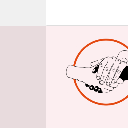
epaper login
W
R
Normalverdi
„etwas“ stä