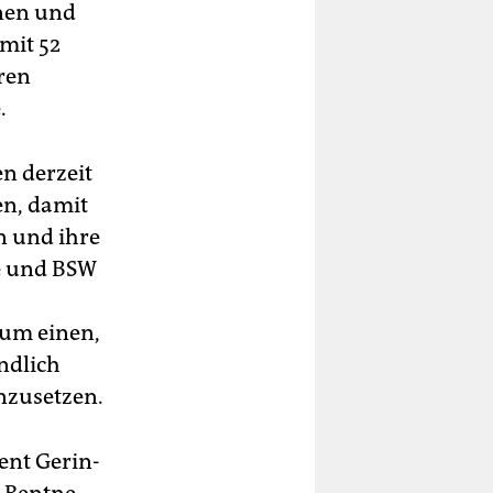
n­nen und
mit 52
eren
.
en derzeit
en, damit
n und ihre
e und BSW
Zum einen,
ndlich
nzusetzen.
nt Ge­rin­
d Rent­ne­