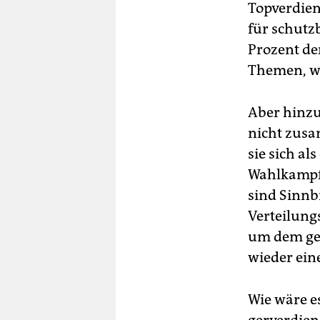
Topverdiene
für schutz
Prozent der
Themen, wi
Aber hinzu
nicht zusa
sie sich al
Wahlkampft
sind Sinnbi
Verteilung
um dem ges
wieder ein
Wie wäre e
ger­ver­die­