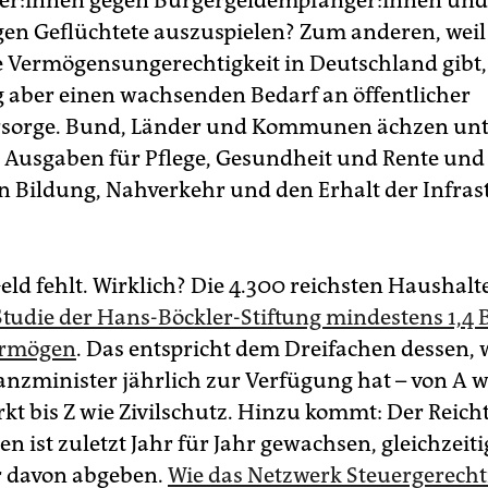
egen Geflüchtete auszuspielen? Zum anderen, weil 
ge Vermögensungerechtigkeit in Deutschland gibt,
ig aber einen wachsenden Bedarf an öffentlicher
rsorge. Bund, Länder und Kommunen ächzen unt
 Ausgaben für Pflege, Gesundheit und Rente un
in Bildung, Nahverkehr und den Erhalt der Infras
eld fehlt. Wirklich? Die 4.300 reichsten Haushalt
Studie der Hans-Böckler-Stiftung mindestens 1,4 
ermögen
. Das entspricht dem Dreifachen dessen, 
nzminister jährlich zur Verfügung hat – von A w
kt bis Z wie Zivilschutz. Hinzu kommt: Der Reic
n ist zuletzt Jahr für Jahr gewachsen, gleichzei
r davon abgeben.
Wie das Netzwerk Steuergerecht