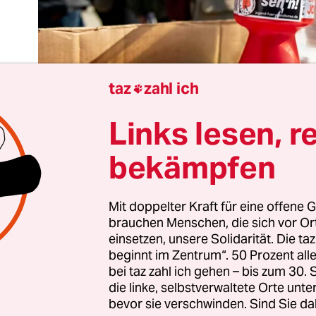
taz
zahl ich

Links lesen, r
bekämpfen
Mit doppelter Kraft für eine offene G
brauchen Menschen, die sich vor O
ie schön, dass in einer Welt im Wandel wenigstens 
einsetzen, unsere Solidarität. Die ta
eflexe zuverlässig funktionieren. Die SPD stellt e
beginnt im Zentrum“. 50 Prozent a
bei taz zahl ich gehen – bis zum 30
Strategiepapier vor, in dem sie nebulös ankündigt
die linke, selbstverwaltete Orte unte
enende zu entlasten und dafür Top­ver­die­ne­r:i
bevor sie verschwinden. Sind Sie da
rker zu belasten – und Friedrich Merz reagiert „en