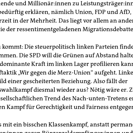
nde und Mil­lio­nä­r:in­nen zu Leis­tungs­trä­ge­r:i
bedürftig erklären, nämlich Union, FDP und AfD, 
zeit in der Mehrheit. Das liegt vor allem an and
e der ressentimentgeladenen Migrationsdebatte
 kommt: Die steuerpolitisch linken Parteien find
mmen. Die SPD will die Grünen auf Abstand halt
s dominante Kraft im linken Lager profilieren kan
aktik „Wir gegen die Merz-Union“ aufgeht. Link
ld einer gescheiterten Beziehung. Also fällt der
swahlkampf diesmal wieder aus? Nötig wäre er. 
ellschaftlichen Trend des Nach-unten-Tretens e
en Kampf für Gerechtigkeit und Fairness entgege
s mit ein bisschen Klassenkampf, anstatt permane
ne­r:in­nen gegen Bür­ger­geld­emp­fän­ge­r:in­nen un