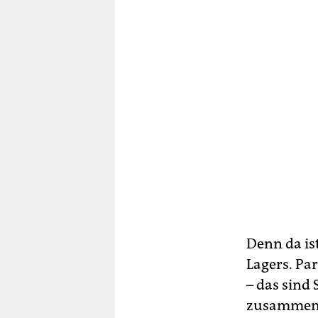
Denn da is
Lagers. Pa
– das sind
zusammen a