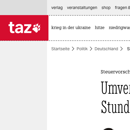
hautnavigation anspringen
hauptinhalt anspringen
footer anspringen
verlag
veranstaltungen
shop
fragen &
krieg in der ukraine
hitze
niedrigwa

taz zahl ich
taz zahl ich
Startseite
Politik
Deutschland
S
themen
politik
Steuervorsc
öko
Umver
gesellschaft
Stund
kultur
sport