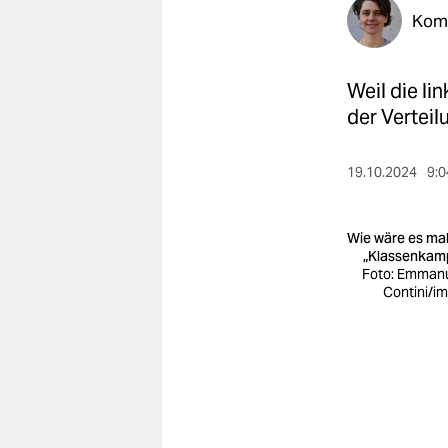
berlin
Kom
nord
Weil die li
wahrheit
der Vertei
verlag
19.10.2024
9:0
verlag
veranstaltungen
Wie wäre es mal
shop
„Klassenkam
Foto: Emman
fragen & hilfe
Contini/i
unterstützen
abo
genossenschaft