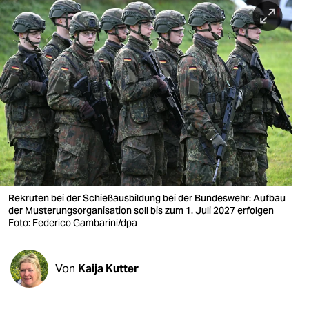
berlin
nord
wahrheit
verlag
verlag
veranstaltungen
shop
Rekruten bei der Schießausbildung bei der Bundeswehr: Aufbau
fragen & hilfe
der Musterungsorganisation soll bis zum 1. Juli 2027 erfolgen
Foto: Federico Gambarini/dpa
unterstützen
abo
Von
Kaija Kutter
genossenschaft