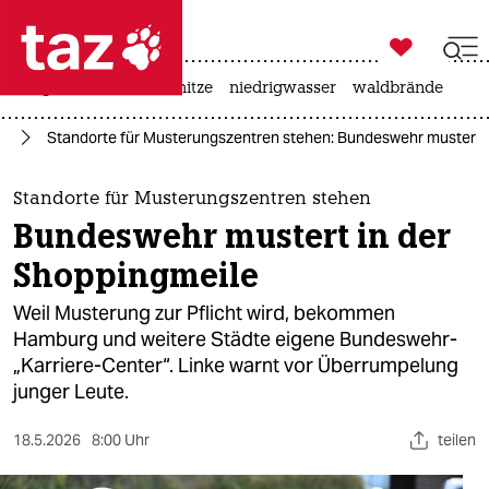

taz zahl ich
krieg in der ukraine
hitze
niedrigwasser
waldbrände

taz zahl ich
hr
Standorte für Musterungszentren stehen: Bundeswehr mustert i
taz zahl ich
themen
Standorte für Musterungszentren stehen
Bundeswehr mustert in der
politik
Shoppingmeile
öko
Weil Musterung zur Pflicht wird, bekommen
Hamburg und weitere Städte eigene Bundeswehr-
gesellschaft
„Karriere-Center“. Linke warnt vor Überrumpelung
junger Leute.
kultur
sport
18.5.2026
8:00 Uhr
teilen