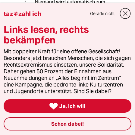
Niemand wird automatisch zum
Dienst an der Waffe gezwungen. Es
taz
zahl ich
Gerade nicht

gibt Alternativen wie
Katastrophenschutz, Feuerwehr oder
Links lesen, rechts
soziale Dienste.
Aber ein Staat kann auf Dauer nicht
bekämpfen
funktionieren, wenn immer mehr
Menschen nur Rechte einfordern,
Mit doppelter Kraft für eine offene Gesellschaft!
gleichzeitig aber jede persönliche
Besonders jetzt brauchen Menschen, die sich gegen
Verantwortung ablehnen.
Rechtsextremismus einsetzen, unsere Solidarität.
Daher gehen 50 Prozent der Einnahmen aus
Neuanmeldungen an „Alles beginnt im Zentrum“ –
eine Kampagne, die bedrohte linke Kulturzentren
T 1000
T1
und Jugendorte unterstützt. Sind Sie dabei?
18.05.2026
,
11:58 Uhr
Auch der Geist und die Widerstandskraft sind

Ja, ich will
Schlachtfelder, die es vor dem eigentlichen
Krieg schon zu besetzen gilt.
Schon dabei!
Es hat längst begonnen.