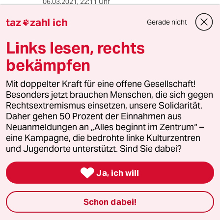
06.03.2021
,
22:11 Uhr
Der letzte Satz ist der wichtigste.
taz
zahl ich
Gerade nicht

Links lesen, rechts
ke1ner
bekämpfen
06.03.2021
,
14:20 Uhr
für viele Leute) und der Wortwahl - einzig "wir"
Mit doppelter Kraft für eine offene Gesellschaft!
findet sich bei beiden: es ist erfunden, um
Besonders jetzt brauchen Menschen, die sich gegen
#actout ein "nicht lebensgefährlich" bzw.
Rechtsextremismus einsetzen, unsere Solidarität.
irrelevant zu bescheinigen.
Daher gehen 50 Prozent der Einnahmen aus
Cancel-Culture ist hier, wie auch sonst in der
Neuanmeldungen an „Alles beginnt im Zentrum“ –
Debatte, m.E. ein Totschlagargument. Es sollte
eine Kampagne, die bedrohte linke Kulturzentren
unabdingbare Konsequenz* sein, wenn eine
und Jugendorte unterstützt. Sind Sie dabei?
Kritikerin so unsauber arbeitet: mit ihr als
Jurorin ist z.B. auch jeder Literaturpreis, über

Ja, ich will
den sie mitentscheidet, entwertet, das
Vertrauen in ihre Kompetenz verspielt.
*war übrigens auch früher schon so,
Schon dabei!
is.gd/Qas01B