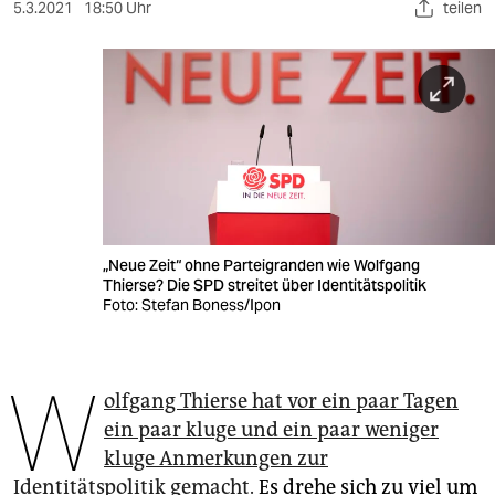
berlin
5.3.2021
18:50 Uhr
teilen
nord
wahrheit
verlag
verlag
veranstaltungen
„Neue Zeit“ ohne Parteigranden wie Wolfgang
shop
Thierse? Die SPD streitet über Identitätspolitik
Foto: Stefan Boness/Ipon
fragen & hilfe
unterstützen
W
olfgang Thierse hat vor ein paar Tagen
abo
ein paar kluge und ein paar weniger
genossenschaft
kluge Anmerkungen zur
Identitätspolitik gemacht.
Es drehe sich zu viel um