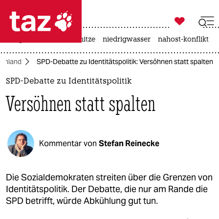

taz zahl ich
krieg in der ukraine
hitze
niedrigwasser
nahost-konflikt

taz zahl ich
chland
SPD-Debatte zu Identitätspolitik: Versöhnen statt spalten
taz zahl ich
SPD-Debatte zu Identitätspolitik
themen
Versöhnen statt spalten
politik
öko
Kommentar von
Stefan Reinecke
gesellschaft
kultur
Die Sozialdemokraten streiten über die Grenzen von
Identitätspolitik. Der Debatte, die nur am Rande die
sport
SPD betrifft, würde Abkühlung gut tun.