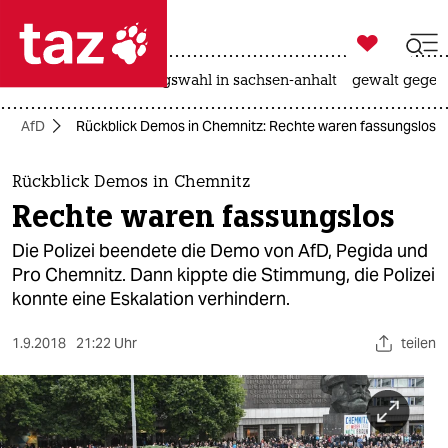

taz zahl ich
hitze
surfen
landtagswahl in sachsen-anhalt
gewalt gegen

taz zahl ich
AfD
Rückblick Demos in Chemnitz: Rechte waren fassungslos
taz zahl ich
themen
Rückblick Demos in Chemnitz
Rechte waren fassungslos
politik
Die Polizei beendete die Demo von AfD, Pegida und
öko
Pro Chemnitz. Dann kippte die Stimmung, die Polizei
konnte eine Eskalation verhindern.
gesellschaft
1.9.2018
21:22 Uhr
teilen
kultur
sport