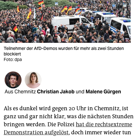
berlin
nord
wahrheit
verlag
Teilnehmer der AfD-Demos wurden für mehr als zwei Stunden
blockiert
verlag
Foto: dpa
veranstaltungen
shop
fragen & hilfe
Aus Chemnitz
Christian Jakob
und
Malene Gürgen
unterstützen
Als es dunkel wird gegen 20 Uhr in Chemnitz, ist
abo
ganz und gar nicht klar, was die nächsten Stunden
bringen werden. Die Polizei
hat die rechtsextreme
genossenschaft
Demonstration aufgelöst
, doch immer wieder tun