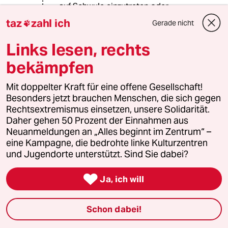
auf Schwule einzutreten oder
Flüchtlingsheime abzufackeln. Da
taz
zahl ich
Gerade nicht

gehört mehr dazu, und dieses Mehr
ist u.a. Saublödheit, ein gehöriges
Links lesen, rechts
Maß an moralischer Verkommenheit,
und -ja, eben auch Rassismus und
bekämpfen
Sexismus - die es auch außerhalb und
vor spätkapitalistischen Systemen
Mit doppelter Kraft für eine offene Gesellschaft!
schon gegeben hat, auch wenn
Besonders jetzt brauchen Menschen, die sich gegen
letztere sie trefflich für sich zu
Rechtsextremismus einsetzen, unsere Solidarität.
instrumentalisieren wissen.
Daher gehen 50 Prozent der Einnahmen aus
Dass Sie (und auch andere wie B.
Neuanmeldungen an „Alles beginnt im Zentrum“ –
Sanders) diesen Aspekt so
eine Kampagne, die bedrohte linke Kulturzentren
nonchalant ignorieren oder
und Jugendorte unterstützt. Sind Sie dabei?
wegsubsumieren, hat Ihnen wohl
auch nicht zuletzt an anderer Stelle

Ja, ich will
den Vorwurf eingetragen, einen
Sozialismus ohne echten
Antirassismus bzw. für die sogen.
Schon dabei!
"straight white men" zu betreiben.