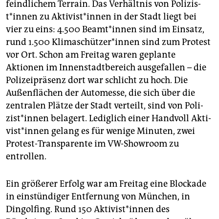
feindlichem Terrain. Das Verhältnis von Po­li­zis­
t*in­nen zu Ak­ti­vis­t*in­nen in der Stadt liegt bei
vier zu eins: 4.500 Be­am­t*in­nen sind im Einsatz,
rund 1.500 Kli­ma­schüt­ze­r*in­nen sind zum Protest
vor Ort. Schon am Freitag waren geplante
Aktionen im Innenstadtbereich ausgefallen – die
Polizeipräsenz dort war schlicht zu hoch. Die
Außenflächen der Automesse, die sich über die
zentralen Plätze der Stadt verteilt, sind von Po­li­
zis­t*in­nen belagert. Lediglich einer Handvoll Ak­ti­
vis­t*in­nen gelang es für wenige Minuten, zwei
Protest-Transparente im VW-Showroom zu
entrollen.
Ein größerer Erfolg war am Freitag eine Blockade
in einstündiger Entfernung von München, in
Dingolfing. Rund 150 Ak­ti­vis­t*in­nen des