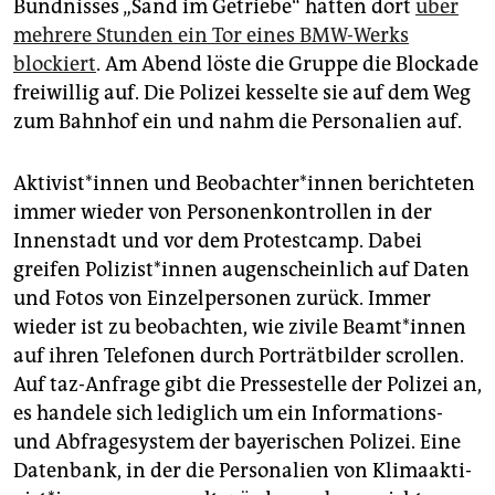
Bündnisses „Sand im Getriebe“ hatten dort
über
mehrere Stunden ein Tor eines BMW-Werks
blockiert
. Am Abend löste die Gruppe die Blockade
freiwillig auf. Die Polizei kesselte sie auf dem Weg
zum Bahnhof ein und nahm die Personalien auf.
Ak­ti­vis­t*in­nen und Be­ob­ach­te­r*in­nen berichteten
immer wieder von Personenkontrollen in der
Innenstadt und vor dem Protestcamp. Dabei
greifen Po­li­zis­t*in­nen augenscheinlich auf Daten
und Fotos von Einzelpersonen zurück. Immer
wieder ist zu beobachten, wie zivile Be­am­t*in­nen
auf ihren Telefonen durch Porträtbilder scrollen.
Auf taz-Anfrage gibt die Pressestelle der Polizei an,
es handele sich lediglich um ein Informations-
und Abfragesystem der bayerischen Polizei. Eine
Datenbank, in der die Personalien von Kli­ma­ak­ti­