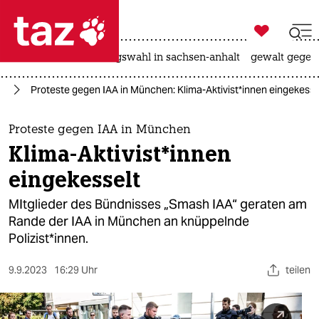

taz zahl ich
hitze
surfen
landtagswahl in sachsen-anhalt
gewalt gegen

taz zahl ich
el
Proteste gegen IAA in München: Klima-Aktivist*innen eingekesse
taz zahl ich
themen
Proteste gegen IAA in München
Klima-Aktivist*innen
politik
eingekesselt
öko
MItglieder des Bündnisses „Smash IAA“ geraten am
Rande der IAA in München an knüppelnde
gesellschaft
Polizist*innen.
kultur
9.9.2023
16:29 Uhr
teilen
sport