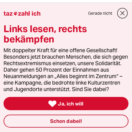
Die Behauptung, die Aktion auf dem Mercedes-
Gelände wäre fehlgeschlagen kann ich nicht
taz
zahl ich
Gerade nicht

nachvollziehen. Ohne große
Marketingmaschine trotz vermeintlichem
Links lesen, rechts
Scheitern wurde effektiv medial eine relativ
bekämpfen
hohe Aufmerksamkeit erzeugt um eine
wichtige Meinung zu platzieren.
Mit doppelter Kraft für eine offene Gesellschaft!
Besonders jetzt brauchen Menschen, die sich gegen
Bei den protesten interessant, dass über die
Rechtsextremismus einsetzen, unsere Solidarität.
Umweltaspekte hinaus
Daher gehen 50 Prozent der Einnahmen aus
Neuanmeldungen an „Alles beginnt im Zentrum“ –
gesellschaftliche Zusammenhänge
eine Kampagne, die bedrohte linke Kulturzentren
thematisiert und in die Öffentlichkeit getragen
und Jugendorte unterstützt. Sind Sie dabei?
werden. Dieses "Antheasen" stellt eine gute
Grundlage fürs Weiterdenken dar. Dass es zum

Verlangsamen des Klimawandels allerdings
Ja, ich will
wesentlich hilfreich ist die "Kapitalismuskeule"
zu schwingen halte ich persönlich für nicht
Schon dabei!
zutreffend. Im Hinblick auf die brennende
Klimaproblematik wären andere Aktionen