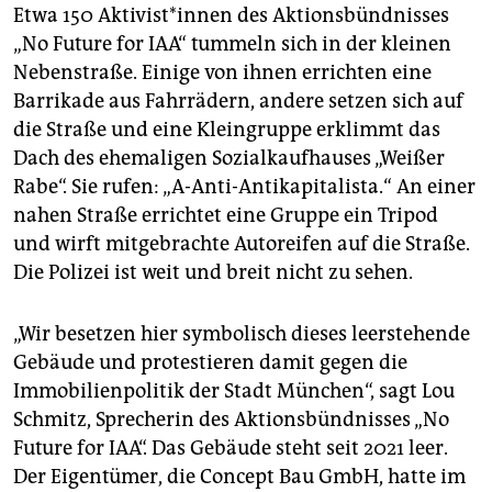
epaper login
Etwa 150 Ak­ti­vis­t*in­nen des Aktionsbündnisses
„No Future for IAA“ tummeln sich in der kleinen
Nebenstraße. Einige von ihnen errichten eine
Barrikade aus Fahrrädern, andere setzen sich auf
die Straße und eine Kleingruppe erklimmt das
Dach des ehemaligen Sozialkaufhauses „Weißer
Rabe“. Sie rufen: „A-Anti-Antikapitalista.“ An einer
nahen Straße errichtet eine Gruppe ein Tripod
und wirft mitgebrachte Autoreifen auf die Straße.
Die Polizei ist weit und breit nicht zu sehen.
„Wir besetzen hier symbolisch dieses leerstehende
Gebäude und protestieren damit gegen die
Immobilienpolitik der Stadt München“, sagt Lou
Schmitz, Sprecherin des Aktionsbündnisses „No
Future for IAA“. Das Gebäude steht seit 2021 leer.
Der Eigentümer, die Concept Bau GmbH, hatte im