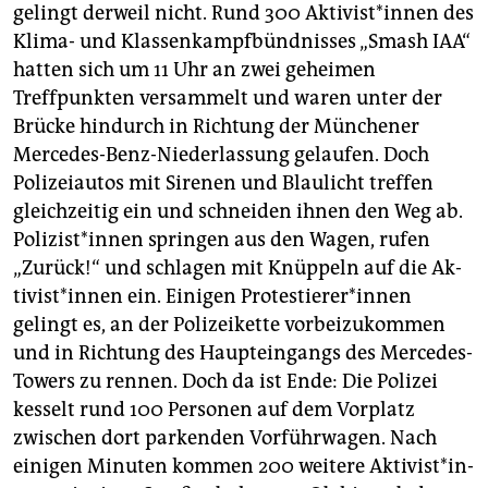
gelingt derweil nicht. Rund 300 Ak­ti­vis­t*in­nen des
Klima- und Klassenkampfbündnisses „Smash IAA“
hatten sich um 11 Uhr an zwei geheimen
Treffpunkten versammelt und waren unter der
Brücke hindurch in Richtung der Münchener
Mercedes-Benz-Niederlassung gelaufen. Doch
Polizeiautos mit Sirenen und Blaulicht treffen
gleichzeitig ein und schneiden ihnen den Weg ab.
Po­li­zis­t*in­nen springen aus den Wagen, rufen
„Zurück!“ und schlagen mit Knüppeln auf die Ak­
ti­vis­t*in­nen ein. Einigen Pro­tes­tie­re­r*in­nen
gelingt es, an der Polizeikette vorbeizukommen
und in Richtung des Haupteingangs des Mercedes-
Towers zu rennen. Doch da ist Ende: Die Polizei
kesselt rund 100 Personen auf dem Vorplatz
zwischen dort parkenden Vorführwagen. Nach
einigen Minuten kommen 200 weitere Ak­ti­vis­t*in­