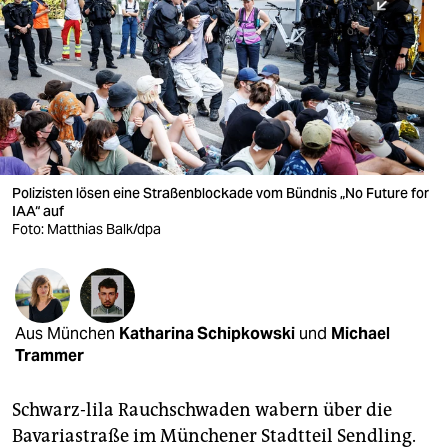
berlin
nord
wahrheit
verlag
verlag
Polizisten lösen eine Straßenblockade vom Bündnis „No Future for
IAA“ auf
veranstaltungen
Foto: Matthias Balk/dpa
shop
fragen & hilfe
unterstützen
Aus München
Katharina Schipkowski
und
Michael
Trammer
abo
Schwarz-lila Rauchschwaden wabern über die
genossenschaft
Bavariastraße im Münchener Stadtteil Sendling.