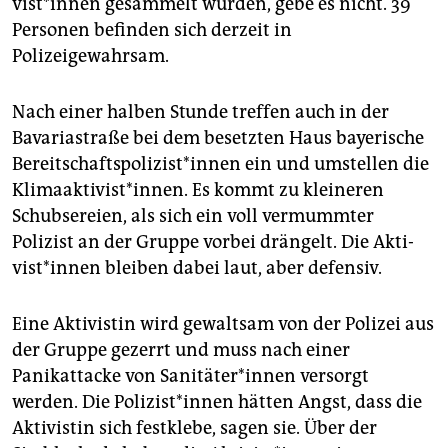
vis­t*in­nen gesammelt würden, gebe es nicht. 39
Personen befinden sich derzeit in
Polizeigewahrsam.
Nach einer halben Stunde treffen auch in der
Bavariastraße bei dem besetzten Haus bayerische
Be­reit­schafts­po­li­zis­t*in­nen ein und umstellen die
Klimaaktivist*innen. Es kommt zu kleineren
Schubsereien, als sich ein voll vermummter
Polizist an der Gruppe vorbei drängelt. Die Ak­ti­
vis­t*in­nen bleiben dabei laut, aber defensiv.
Eine Aktivistin wird gewaltsam von der Polizei aus
der Gruppe gezerrt und muss nach einer
Panikattacke von Sa­ni­tä­te­r*in­nen versorgt
werden. Die Po­li­zis­t*in­nen hätten Angst, dass die
Aktivistin sich festklebe, sagen sie. Über der