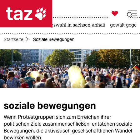

taz zahl ich
hitze
surfen
landtagswahl in sachsen-anhalt
gewalt gegen

taz zahl ich
Startseite
Soziale Bewegungen
taz zahl ich
themen
politik
öko
gesellschaft
soziale bewegungen
kultur
Wenn Protestgruppen sich zum Erreichen ihrer
politischen Ziele zusammenschließen, entstehen soziale
sport
Bewegungen, die aktivistisch gesellschaftlichen Wandel
bewirken wollen.