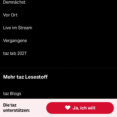
Demnächst
Vor Ort
Live im Stream
Vergangene
taz lab 2027
Mehr taz Lesestoff
taz Blogs
Die taz
taz FUTURZWEI

Ja, ich will
unterstützen: