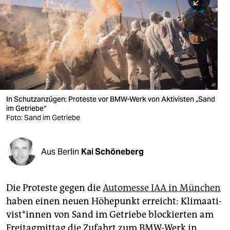
berlin
nord
wahrheit
verlag
verlag
In Schutzanzügen: Proteste vor BMW-Werk von Aktivisten „Sand
im Getriebe“
veranstaltungen
Foto: Sand im Getriebe
shop
fragen & hilfe
Aus Berlin
Kai Schöneberg
unterstützen
Die Proteste gegen die
Automesse IAA in München
abo
haben einen neuen Höhepunkt erreicht: Kli­maa­ti­
genossenschaft
vis­t*in­nen von Sand im Getriebe blockierten am
Freitagmittag die Zufahrt zum BMW-Werk in