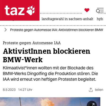

taz zahl ich
niedrigwasser
rente
landtagswahl in sachsen-anhalt
hybri

taz zahl ich
el
Proteste gegen Automesse IAA: AktivistInnen blockieren BMW-
taz zahl ich
themen
Proteste gegen Automesse IAA
AktivistInnen blockieren
politik
BMW-Werk
öko
Kli­maa­ti­vis­t*in­nen wollten mit der Blockade des
BMW-Werks Dingolfing die Produktion stören. Die
gesellschaft
IAA wird erneut von heftigen Protesten begleitet.
kultur
8.9.2023
14:27 Uhr
teilen
sport