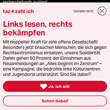
recherchefonds ausland
taz
zahl ich
Gerade nicht

panterstiftung
Links lesen, rechts
panterpreis 2026
bekämpfen
Mit doppelter Kraft für eine offene Gesellschaft!
Besonders jetzt brauchen Menschen, die sich gegen
Podcast
Rechtsextremismus einsetzen, unsere Solidarität.
Daher gehen 50 Prozent der Einnahmen aus
bundestalk
Neuanmeldungen an „Alles beginnt im Zentrum“ –
eine Kampagne, die bedrohte linke Kulturzentren
und Jugendorte unterstützt. Sind Sie dabei?
fernverbindung

Ja, ich will
klima update°
Mauerecho
Schon dabei!