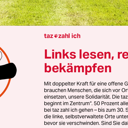
taz
zahl ich

Links lesen, r
st Maurin
bekämpfen
regierung will eine wichtige Vorschrift gegen di
schädliche Überdüngung kippen. Dem Kabinett 
Mit doppelter Kraft für eine offene G
tlich am Dienstag ein Vorschlag von CSU-Agrarm
brauchen Menschen, die sich vor O
er vorliegen. Demnach sollen Bauern per Verord
einsetzen, unsere Solidarität. Die ta
 befreit werden, eine „Stoffstrombilanz“ zu erstell
beginnt im Zentrum“. 50 Prozent a
bei taz zahl ich gehen – bis zum 30
die linke, selbstverwaltete Orte unte
her für manche Höfe vorgeschriebenen Berechn
bevor sie verschwinden. Sind Sie da
 viel Pflanzennährstoffe der einzelne Betrieb in 