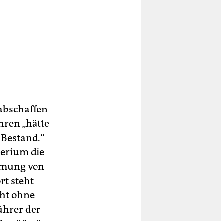
abschaffen
hren „hätte
 Bestand.“
terium die
immung von
rt steht
cht ohne
ührer der