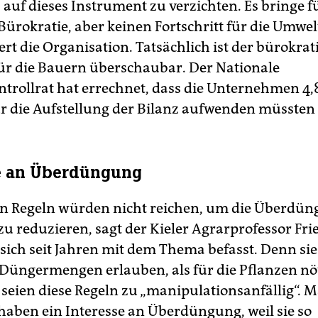
 auf dieses Instrument zu verzichten. Es bringe f
ürokratie, aber keinen Fortschritt für die Umwel
rt die Organisation. Tatsächlich ist der bürokrat
r die Bauern überschaubar. Der Nationale
rollrat hat errechnet, dass die Unternehmen 4,8 
r die Aufstellung der Bilanz aufwenden müssten –
e an Überdüngung
n Regeln würden nicht reichen, um die Überdü
u reduzieren, sagt der Kieler Agrarprofessor Fr
 sich seit Jahren mit dem Thema befasst. Denn s
 Düngermengen erlauben, als für die Pflanzen nöt
eien diese Regeln zu „manipulationsanfällig“. 
haben ein Interesse an Überdüngung, weil sie so