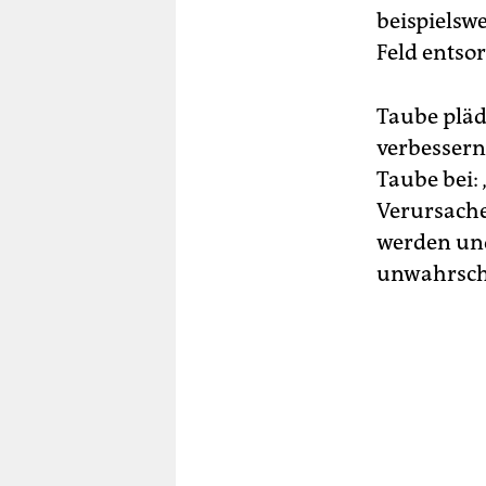
beispielsw
Feld entso
Taube pläd
verbessern
Taube bei:
Verursache
werden und
unwahrsche