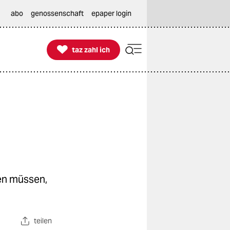
abo
genossenschaft
epaper login

taz zahl ich
taz zahl ich
en müssen,
teilen