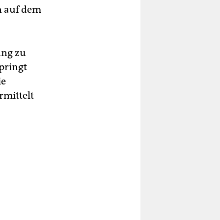
n auf dem
ung zu
pringt
ie
rmittelt