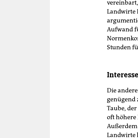
vereinbart,
Landwirte B
argumentie
Aufwand fü
Normenkont
Stunden fü
Interess
Die andere
genügend z
Taube, der
oft höhere
Außerdem s
Landwirte 