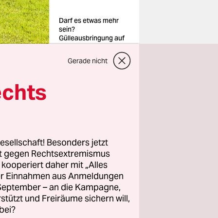
Darf es etwas mehr
sein?
Gülleausbringung auf
Feld
Foto: Imago
Gerade nicht
echts
e umwelt-
wird
esellschaft! Besonders jetzt
inister
rt gegen Rechtsextremismus
nung von
z kooperiert daher mit „Alles
en.
ller Einnahmen aus Anmeldungen
. September – an die Kampagne,
rstützt und Freiräume sichern will,
ungen
bei?
die Umwelt