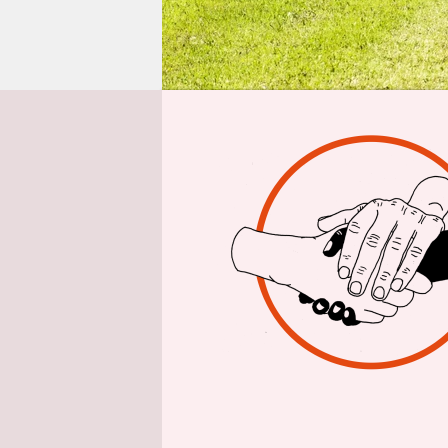
epaper login
Aus Berlin
Jo
Die Bundes
und klima
voraussich
Alois Rain
der Pflicht
Solche bis
zeigen, wie