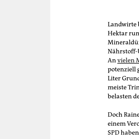
Landwirte 
Hektar ru
Mineraldün
Nährstoff-
An
vielen 
potenziell
Liter Grun
meiste Tr
belasten d
Doch Raine
einem Ver
SPD haben 