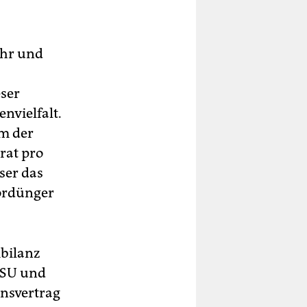
ahr und
ser
nvielfalt.
m der
rat pro
ser das
ordünger
mbilanz
CSU und
nsvertrag