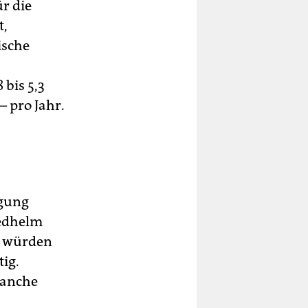
ür die
t,
ische
bis 5,3
 pro Jahr.
ngung
iedhelm
ie würden
ig.
Manche