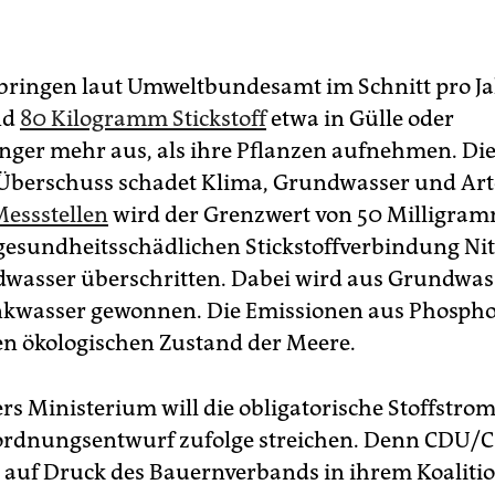
bringen laut Umweltbundesamt im Schnitt pro J
nd
80 Kilogramm Stickstoff
etwa in Gülle oder
ger mehr aus, als ihre Pflanzen aufnehmen. Die
Überschuss schadet Klima, Grundwasser und Arte
Messstellen
wird der Grenzwert von 50 Milligram
 gesundheitsschädlichen Stickstoffverbindung Nit
dwasser überschritten. Dabei wird aus Grundwas
inkwasser gewonnen. Die Emissionen aus Phosph
en ökologischen Zustand der Meere.
rs Ministerium will die obligatorische Stoffstro
ordnungsentwurf zufolge streichen. Denn CDU/
auf Druck des Bauernverbands in ihrem Koalitio