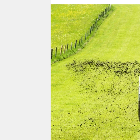
berlin
nord
wahrheit
verlag
verlag
veranstaltungen
shop
fragen & hilfe
unterstützen
abo
genossenschaft