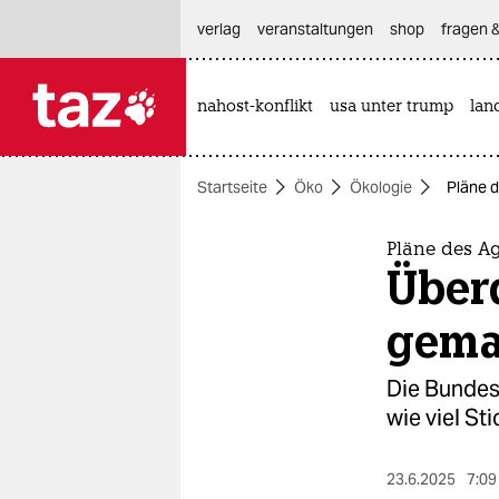
hautnavigation anspringen
hauptinhalt anspringen
footer anspringen
verlag
veranstaltungen
shop
fragen &
nahost-konflikt
usa unter trump
lan

taz zahl ich
taz zahl ich
Startseite
Öko
Ökologie
Pläne d
themen
politik
Pläne des A
Über
öko
gema
gesellschaft
Die Bundes
kultur
wie viel St
sport
23.6.2025
7:09