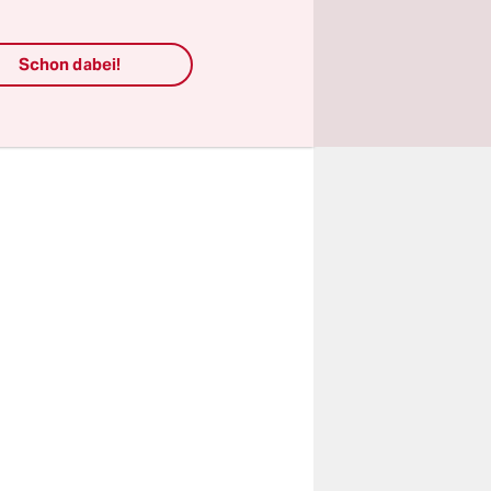
iert
iners
Schon dabei!
eine