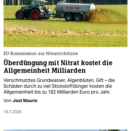
berlin
nord
wahrheit
verlag
verlag
EU-Kommission zur Nitratrichtlinie
Überdüngung mit Nitrat kostet die
veranstaltungen
Allgemeinheit Milliarden
shop
Verschmutztes Grundwasser, Algenblüten, Gift – die
fragen & hilfe
Schäden durch zu viel Stickstoffdünger kosten die
Allgemeinheit bis zu 182 Milliarden Euro pro Jahr.
unterstützen
Von
Jost Maurin
abo
16.7.2026
genossenschaft