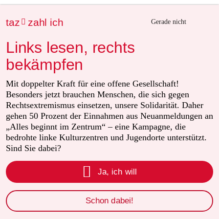
Allerdings geht der Staat seltsamerweise nicht ähnlich
taz
zahl ich

Gerade nicht
konsequent gegen rechte Gewalttäter, die eine Frage
Gefahr nicht nur für Linke sind, nicht ausreichend vor.
Links lesen, rechts
Siehe Gewalt gegen PoC, sexuelle und sonstige
Minderheiten sowie Vertreter der demokratischen
bekämpfen
Zivilgesellschaft. Also für sehr viele. Bis hin zu nicht
wenigen Tötungsdelikten. Ich finde daher die
Mit doppelter Kraft für eine offene Gesellschaft!
Angelegenheit sehr einseitig, und das ist noch höflich
Besonders jetzt brauchen Menschen, die sich gegen
ausgedrückt. Muss es erst dazu kommen, dass wie
Rechtsextremismus einsetzen, unsere Solidarität. Daher
Zeiten der RAF Polizisten zu Opfern werden bis man
gehen 50 Prozent der Einnahmen aus Neuanmeldungen an
dahingehend aufwacht? Entsprechende Aufrufe in der
„Alles beginnt im Zentrum“ – eine Kampagne, die
Szene gibt es ja schon.
bedrohte linke Kulturzentren und Jugendorte unterstützt.
Sind Sie dabei?

Ja, ich will
Nobodys Hero
19.04.2023
,
23:27 Uhr
Auch wenn man in diesem Fall sehr viel Sympathie
Schon dabei!
und Verständnis für die Täter und die Taten hat. Ändert