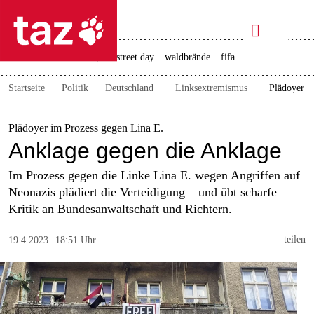

taz zahl ich
rente
ceuta
christopher street day
waldbrände
fifa

taz zahl ich
Startseite
Politik
Deutschland
Linksextremismus
Plädoyer i
taz zahl ich
themen
Plädoyer im Prozess gegen Lina E.
Anklage gegen die Anklage
politik
Im Prozess gegen die Linke Lina E. wegen Angriffen auf
öko
Neonazis plädiert die Verteidigung – und übt scharfe
Kritik an Bundesanwaltschaft und Richtern.
gesellschaft
teilen
19.4.2023
18:51 Uhr
kultur
sport