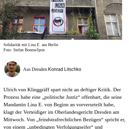
berlin
nord
wahrheit
verlag
Solidarität mit Lina E. aus Berlin
Foto: Stefan Boness/Ipon
verlag
veranstaltungen
Aus Dresden
Konrad Litschko
shop
fragen & hilfe
Ulrich von Klinggräff spart nicht an deftiger Kritik. Der
unterstützen
Prozess habe eine „politische Justiz“ offenbart, die seine
Mandantin Lina E. von Beginn an vorverurteilt habe,
abo
klagt der Verteidiger im Oberlandesgericht Dresden am
genossenschaft
Mittwoch. Von „feindstrafrechtlichen Bezügen“ spricht er,
von einem „unbedingten Verfolgungseifer“ und