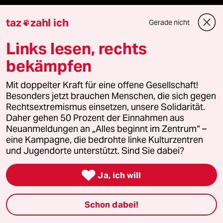
ePaper Login
taz
zahl ich
Gerade nicht

Downloads für Abonnierende
Links lesen, rechts
bekämpfen
© 2026 taz Verlags und Vertriebs GmbH
Mit doppelter Kraft für eine offene Gesellschaft!
Alle Rechte vorbehalten. Bei rechtlichen Fragen oder für Genehmigungen
Besonders jetzt brauchen Menschen, die sich gegen
wenden Sie sich bitte an
lizenzen@taz.de
Rechtsextremismus einsetzen, unsere Solidarität.
Daher gehen 50 Prozent der Einnahmen aus
Neuanmeldungen an „Alles beginnt im Zentrum“ –
Feedback
Redaktionsstatut
Kommune-Richtlinien
KI-
eine Kampagne, die bedrohte linke Kulturzentren
und Jugendorte unterstützt. Sind Sie dabei?
Leitlinie
Informant
Datenschutz
Impressum
AGB

Ja, ich will
Seitenwende
Einwilligungen widerrufen (Ads)
Schon dabei!