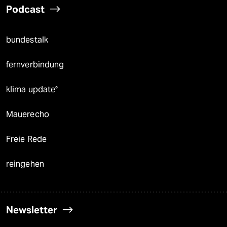
Podcast
bundestalk
fernverbindung
klima update°
Mauerecho
Freie Rede
reingehen
Newsletter