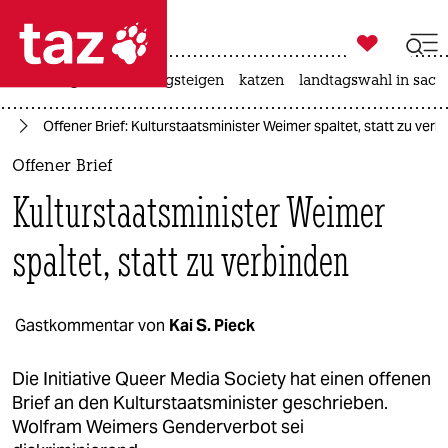

taz zahl ich
iran-krieg
hitze
bergsteigen
katzen
landtagswahl in sach

taz zahl ich
IA
Offener Brief: Kulturstaatsminister Weimer spaltet, statt zu verb
taz zahl ich
Offener Brief
themen
Kulturstaatsminister Weimer
politik
spaltet, statt zu verbinden
öko
gesellschaft
Gastkommentar von
Kai S. Pieck
kultur
Die Initiative Queer Media Society hat einen offenen
Brief an den Kulturstaatsminister geschrieben.
sport
Wolfram Weimers Genderverbot sei