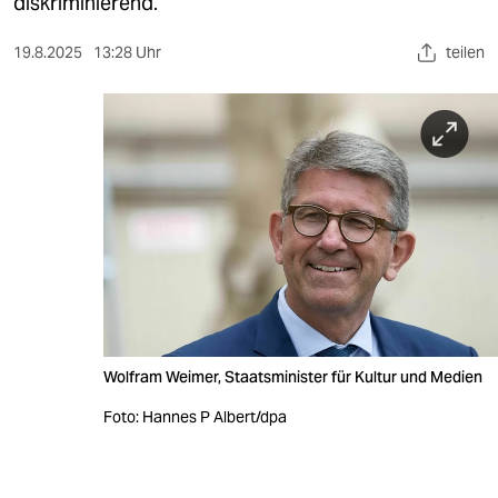
berlin
diskriminierend.
nord
19.8.2025
13:28 Uhr
teilen
wahrheit
verlag
verlag
veranstaltungen
shop
fragen & hilfe
unterstützen
Wolfram Weimer, Staatsminister für Kultur und Medien
abo
Foto: Hannes P Albert/dpa
genossenschaft