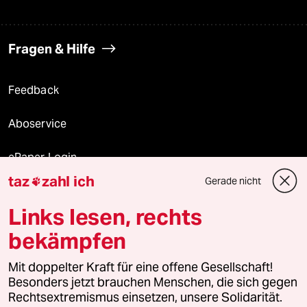
Fragen & Hilfe
Feedback
Aboservice
ePaper Login
taz
zahl ich
Gerade nicht

Downloads für Abonnierende
Links lesen, rechts
bekämpfen
© 2026 taz Verlags und Vertriebs GmbH
Mit doppelter Kraft für eine offene Gesellschaft!
Alle Rechte vorbehalten. Bei rechtlichen Fragen oder für Genehmigungen
wenden Sie sich bitte an
lizenzen@taz.de
Besonders jetzt brauchen Menschen, die sich gegen
Rechtsextremismus einsetzen, unsere Solidarität.