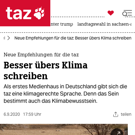

taz zahl ich
nahost-konflikt
usa unter trump
landtagswahl in sachsen-an

taz zahl ich
del
Neue Empfehlungen für die taz: Besser übers Klima schreiben
taz zahl ich
themen
Neue Empfehlungen für die taz
Besser übers Klima
politik
schreiben
öko
Als erstes Medienhaus in Deutschland gibt sich die
taz eine klimagerechte Sprache. Denn das Sein
gesellschaft
bestimmt auch das Klimabewusstsein.
kultur
6.9.2020
17:59 Uhr
teilen
sport