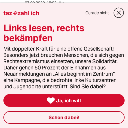
07.09.2020
,
18:02 Uhr
Der Begriff "Klimaschutzmaßnahme" gehört
taz
zahl ich
Gerade nicht

ebenfalls auf die schwarze Liste. In der Regel
handelt es sich um eine beabsichtigte
Links lesen, rechts
"Minderung der Klimaschädigung".
bekämpfen
Entsprechend sollten an Stelle von
großklingenden "Klimaschutzzielen" (z.B. minus
Mit doppelter Kraft für eine offene Gesellschaft!
55% bezogen auf 1990) Prozentwerte für die
Besonders jetzt brauchen Menschen, die sich gegen
zusätzlich eingeplante Klimabelastung
Rechtsextremismus einsetzen, unsere Solidarität.
angegeben werden (z.B. "Begrenzung auf
Daher gehen 50 Prozent der Einnahmen aus
zusätzliche xx Prozent Klimaschädung"). Im
Neuanmeldungen an „Alles beginnt im Zentrum“ –
Nenner kann z.B. bei mehrjährigen
eine Kampagne, die bedrohte linke Kulturzentren
Zielstellungen die summierte Klimaschädigung
und Jugendorte unterstützt. Sind Sie dabei?
seit Beginn der Industrialisierung stehen, bei
einzelnen Jahren eher die der Vorjahres (z.B.

"nicht mehr als 95% der Klimaschädigung von
Ja, ich will
2020" statt "5% Klimschutzerfolg").
Schon dabei!
Rudolf Fissner