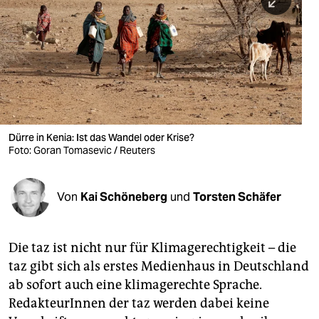
berlin
nord
wahrheit
verlag
verlag
Dürre in Kenia: Ist das Wandel oder Krise?
Foto: Goran Tomasevic / Reuters
veranstaltungen
shop
Von
Kai Schöneberg
und
Torsten Schäfer
fragen & hilfe
unterstützen
Die taz ist nicht nur für Klimagerechtigkeit – die
taz gibt sich als erstes Medienhaus in Deutschland
abo
ab sofort auch eine klimagerechte Sprache.
genossenschaft
RedakteurInnen der taz werden dabei keine