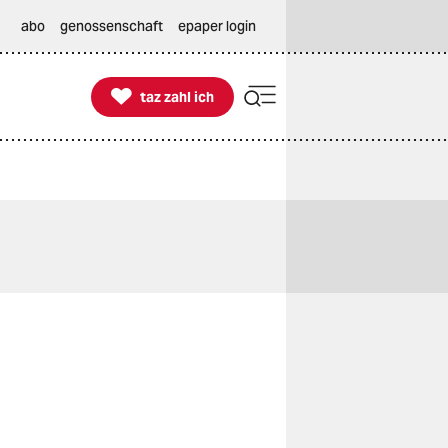
abo
genossenschaft
epaper login

taz zahl ich
taz zahl ich