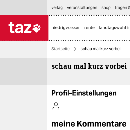
hautnavigation anspringen
hauptinhalt anspringen
footer anspringen
verlag
veranstaltungen
shop
fragen &
niedrigwasser
rente
landtagswahl i

taz zahl ich
taz zahl ich
Startseite
schau mal kurz vorbei
themen
schau mal kurz vorbei
politik
öko
gesellschaft
Profil-Einstellungen
kultur
sport
meine Kommentare