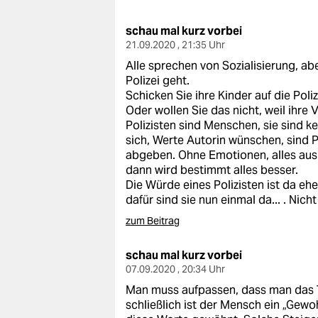
berlin
schau mal kurz vorbei
nord
21.09.2020 , 21:35 Uhr
wahrheit
Alle sprechen von Sozialisierung, abe
Polizei geht.
verlag
Schicken Sie ihre Kinder auf die Poli
Oder wollen Sie das nicht, weil ihre
verlag
Polizisten sind Menschen, sie sind k
sich, Werte Autorin wünschen, sind P
veranstaltungen
abgeben. Ohne Emotionen, alles aush
dann wird bestimmt alles besser.
shop
Die Würde eines Polizisten ist da eh
dafür sind sie nun einmal da... . Nich
fragen & hilfe
zum Beitrag
unterstützen
schau mal kurz vorbei
abo
07.09.2020 , 20:34 Uhr
Man muss aufpassen, dass man das T
genossenschaft
schließlich ist der Mensch ein „Gewo