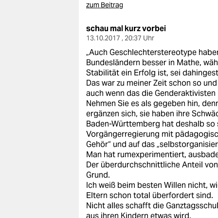
zum Beitrag
schau mal kurz vorbei
13.10.2017 , 20:37 Uhr
„Auch Geschlechterstereotype haben 
Bundesländern besser in Mathe, wä
Stabilität ein Erfolg ist, sei dahingeste
Das war zu meiner Zeit schon so und 
auch wenn das die Genderaktivisten 
Nehmen Sie es als gegeben hin, denn
ergänzen sich, sie haben ihre Schwä
Baden-Württemberg hat deshalb so s
Vorgängerregierung mit pädagogisc
Gehör“ und auf das „selbstorganisier
Man hat rumexperimentiert, ausbade
Der überdurchschnittliche Anteil von
Grund.
Ich weiß beim besten Willen nicht, w
Eltern schon total überfordert sind.
Nicht alles schafft die Ganztagsschul
aus ihren Kindern etwas wird.