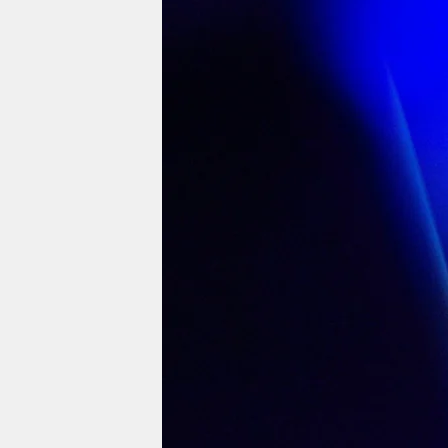
berlin
nord
wahrheit
verlag
verlag
veranstaltungen
shop
fragen & hilfe
unterstützen
abo
genossenschaft