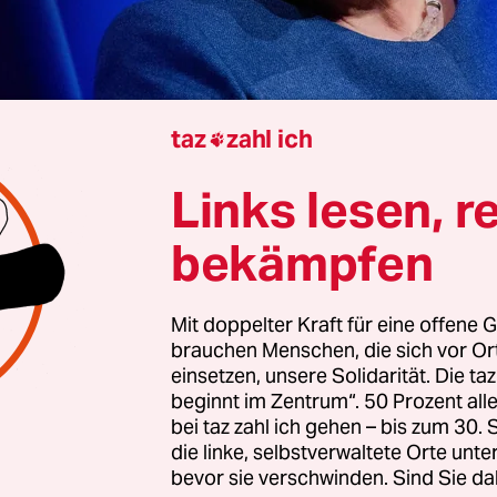
taz
zahl ich

Berlin
Gereon Asmuth
Links lesen, r
bekämpfen
e frühere Bundeskanzlerin und ehemalige CDU-V
kel hat den Unions-Kanzlerkandidaten Friedric
Mit doppelter Kraft für eine offene G
 Asyl-Abstimmung im Bundestag mit Stimmen de
brauchen Menschen, die sich vor O
isiert. Sie halte es für falsch, „sehenden Auges ers
einsetzen, unsere Solidarität. Die ta
beginnt im Zentrum“. 50 Prozent a
timmung im Deutschen Bundestag eine Mehrheit 
bei taz zahl ich gehen – bis zum 30
r AfD zu ermöglichen“, schrieb Merkel
in einer 
die linke, selbstverwaltete Orte unte
 veröffentlichten Erklärung.
bevor sie verschwinden. Sind Sie da