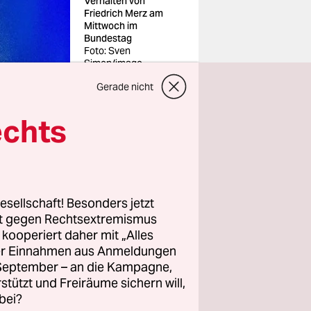
Verhalten von
Friedrich Merz am
Mittwoch im
Bundestag
Foto: Sven
Simon/imago
Gerade nicht
echts
orsitzende
h Merz
esellschaft! Besonders jetzt
r AfD
rt gegen Rechtsextremismus
tmalig bei
z kooperiert daher mit „Alles
ller Einnahmen aus Anmeldungen
mit den
. September – an die Kampagne,
am
rstützt und Freiräume sichern will,
bei?