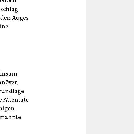
 jedoch
rschlag
nden Auges
ine
meinsam
anöver,
Grundlage
e Attentate
nigen
, mahnte