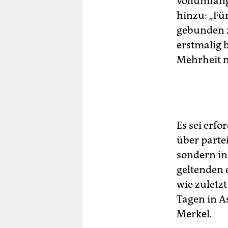
vollumfängl
hinzu: „Für
gebunden z
erstmalig 
Mehrheit m
Es sei erf
über parte
sondern in
geltenden 
wie zuletz
Tagen in A
Merkel.