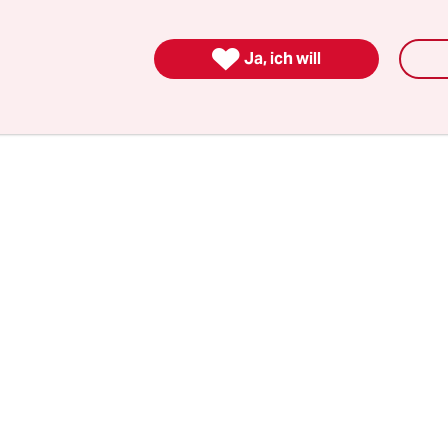
rz initiierte 5-Punkte-Plan von CDU/CSU zur Ve

Ja, ich will
ionspolitik
hatte am Mittwoch dank der Stimmen
napp eine Mehrheit bekommen
. Von den Abgeor
atte
nur eine dagegengestimmt
.