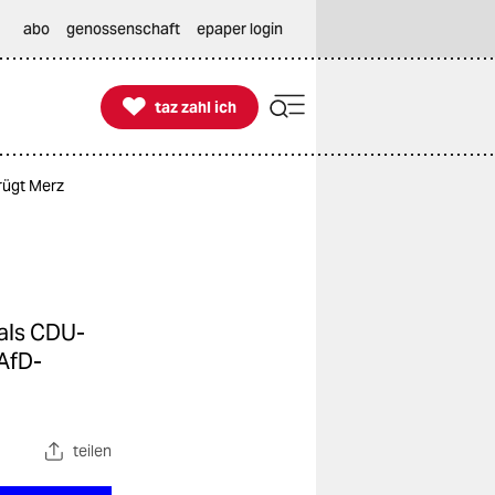
abo
genossenschaft
epaper login

taz zahl ich
taz zahl ich
rügt Merz
 als CDU-
 AfD-
teilen