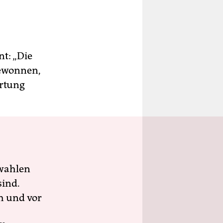
t: „Die
gewonnen,
ortung
wahlen
sind.
h und vor