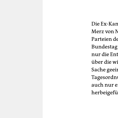
Die Ex-Kan
Merz von N
Parteien d
Bundestag 
nur die En
über die w
Sache geei
Tagesordnu
auch nur ei
herbeigefü