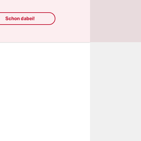
rschärfung
Schon dabei!
 von AfD
dneten der