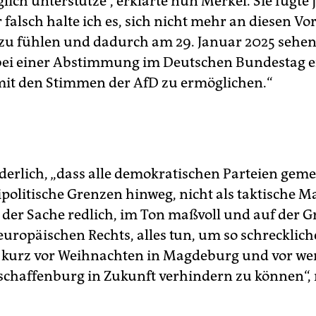
ich unterstütze“, erklärte nun Merkel. Sie fügte
 falsch halte ich es, sich nicht mehr an diesen Vo
u fühlen und dadurch am 29. Januar 2025 sehe
bei einer Abstimmung im Deutschen Bundestag e
it den Stimmen der AfD zu ermöglichen.“
orderlich, „dass alle demokratischen Parteien ge
ipolitische Grenzen hinweg, nicht als taktische M
 der Sache redlich, im Ton maßvoll und auf der 
europäischen Rechts, alles tun, um so schrecklich
t kurz vor Weihnachten in Magdeburg und vor we
schaffenburg in Zukunft verhindern zu können“