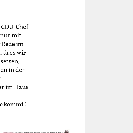
on CDU-Chef
 nur mit
r Rede im
 dass wir
setzen,
en in der
r
er im Haus
de kommt“.