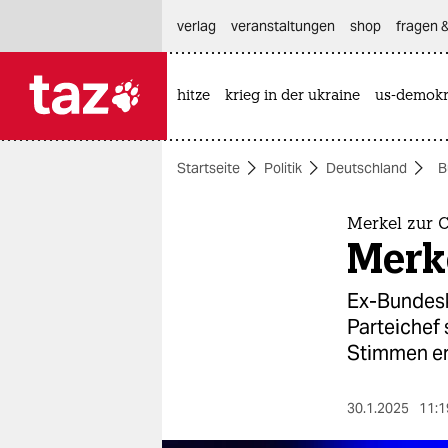
hautnavigation anspringen
hauptinhalt anspringen
footer anspringen
verlag
veranstaltungen
shop
fragen &
hitze
krieg in der ukraine
us-demokr

taz zahl ich
taz zahl ich
Startseite
Politik
Deutschland
B
themen
politik
Merkel zur 
Merk
öko
Ex-Bundeska
gesellschaft
Parteichef 
Stimmen er
kultur
sport
30.1.2025
11:1