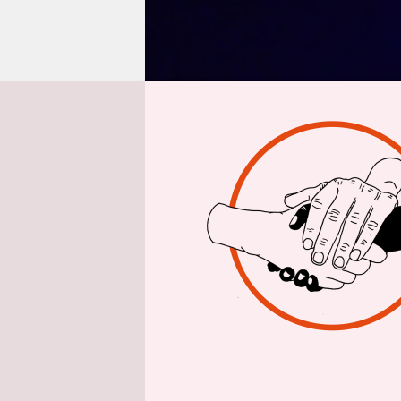
epaper login
Aus 
taz/rtr
| Di
Angela Mer
wegen der
scharf krit
einer Abs
Stimmen de
Donnerstag