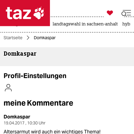

taz zahl ich
niedrigwasser
rente
landtagswahl in sachsen-anhalt
hybri

taz zahl ich
Startseite
Domkaspar
taz zahl ich
Domkaspar
themen
politik
Profil-Einstellungen
öko
gesellschaft
meine Kommentare
kultur
Domkaspar
sport
19.04.2017 , 10:30 Uhr
Altersarmut wird auch ein wichtiges Thema!