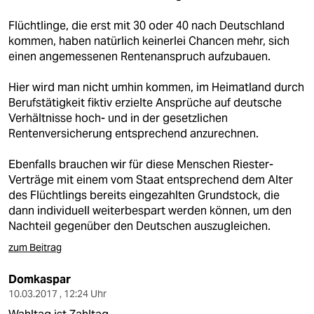
berlin
Flüchtlinge, die erst mit 30 oder 40 nach Deutschland
nord
kommen, haben natürlich keinerlei Chancen mehr, sich
einen angemessenen Rentenanspruch aufzubauen.
wahrheit
Hier wird man nicht umhin kommen, im Heimatland durch
verlag
Berufstätigkeit fiktiv erzielte Ansprüche auf deutsche
Verhältnisse hoch- und in der gesetzlichen
verlag
Rentenversicherung entsprechend anzurechnen.
veranstaltungen
Ebenfalls brauchen wir für diese Menschen Riester-
shop
Verträge mit einem vom Staat entsprechend dem Alter
des Flüchtlings bereits eingezahlten Grundstock, die
fragen & hilfe
dann individuell weiterbespart werden können, um den
Nachteil gegenüber den Deutschen auszugleichen.
unterstützen
zum Beitrag
abo
Domkaspar
genossenschaft
10.03.2017 , 12:24 Uhr