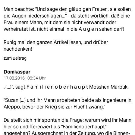
Man beachte: "Und sage den gläubigen Frauen, sie sollen
die Augen niederschlagen..." - da steht wörtlich, daß eine
Frau einem Mann, mit dem sie nicht verwandt oder
verheiratet ist, nicht einmal in die A u g e n sehen darf!
Ruhig mal den ganzen Artikel lesen, und drüber
nachdenken!
zum Beitrag
Domkaspar
17.08.2016 , 09:34 Uhr
„(...)“, sagt F a m i l i e n o b e r h a u p t Mosshen Marbuk.
"Suzan (...) und ihr Mann arbeiteten beide als Ingenieure in
Aleppo, bevor der Krieg sie zur Flucht zwang."
Da stellt sich mir spontan die Frage: warum wird Ihr Mann
hier so undifferenziert als "Familienoberhaupt"
angesehen? Ausgerechnet in der Zeitung, wo die Binnen-