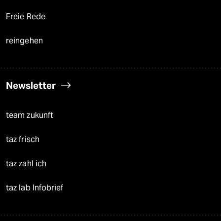
Freie Rede
reingehen
Newsletter
team zukunft
taz frisch
taz zahl ich
taz lab Infobrief