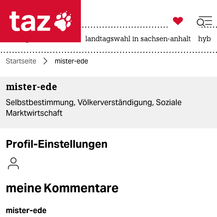

taz zahl ich
niedrigwasser
rente
landtagswahl in sachsen-anhalt
hybri

taz zahl ich
Startseite
mister-ede
taz zahl ich
mister-ede
themen
Selbstbestimmung, Völkerverständigung, Soziale
politik
Marktwirtschaft
öko
Profil-Einstellungen
gesellschaft
kultur
meine Kommentare
sport
mister-ede