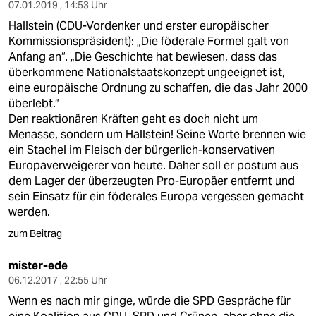
berlin
07.01.2019 , 14:53 Uhr
Hallstein (CDU-Vordenker und erster europäischer
nord
Kommissionspräsident): „Die föderale Formel galt von
Anfang an“. „Die Geschichte hat bewiesen, dass das
wahrheit
überkommene Nationalstaatskonzept ungeeignet ist,
eine europäische Ordnung zu schaffen, die das Jahr 2000
verlag
überlebt.“
Den reaktionären Kräften geht es doch nicht um
verlag
Menasse, sondern um Hallstein! Seine Worte brennen wie
ein Stachel im Fleisch der bürgerlich-konservativen
veranstaltungen
Europaverweigerer von heute. Daher soll er postum aus
shop
dem Lager der überzeugten Pro-Europäer entfernt und
sein Einsatz für ein föderales Europa vergessen gemacht
fragen & hilfe
werden.
unterstützen
zum Beitrag
abo
mister-ede
06.12.2017 , 22:55 Uhr
genossenschaft
Wenn es nach mir ginge, würde die SPD Gespräche für