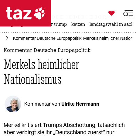

taz zahl ich
bergsteigen
usa unter trump
katzen
landtagswahl in sachs

taz zahl ich
nd
Kommentar Deutsche Europapolitik: Merkels heimlicher Nationa
taz zahl ich
Kommentar Deutsche Europapolitik
themen
Merkels heimlicher
politik
Nationalismus
öko
gesellschaft
Kommentar von
Ulrike Herrmann
kultur
sport
Merkel kritisiert Trumps Abschottung, tatsächlich
aber verbirgt sie ihr „Deutschland zuerst“ nur