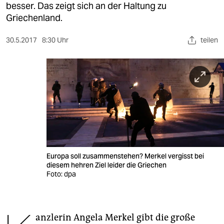
berlin
besser. Das zeigt sich an der Haltung zu
Griechenland.
nord
30.5.2017
8:30 Uhr
teilen
wahrheit
verlag
verlag
veranstaltungen
shop
fragen & hilfe
Europa soll zusammenstehen? Merkel vergisst bei
unterstützen
diesem hehren Ziel leider die Griechen
Foto: dpa
abo
genossenschaft
anzlerin Angela Merkel gibt die große