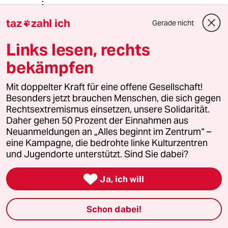
taz
zahl ich
Gerade nicht
81331 (Profil gelöscht)
8G

31.05.2017
,
13:23 Uhr
Links lesen, rechts
@Justin Teim:
...wollen wir's hoffen.
bekämpfen
Mit doppelter Kraft für eine offene Gesellschaft!
Besonders jetzt brauchen Menschen, die sich gegen
Rainer B.
Rechtsextremismus einsetzen, unsere Solidarität.
30.05.2017
,
14:08 Uhr
Daher gehen 50 Prozent der Einnahmen aus
Nun sollte man aber erst gar nicht so tun, als
Neuanmeldungen an „Alles beginnt im Zentrum“ –
ob Nationalismus und Europa jemals ein
eine Kampagne, die bedrohte linke Kulturzentren
Gegensatz war.
und Jugendorte unterstützt. Sind Sie dabei?
Europa ist ein Zusammenschluss von
Nationalstaaten. Das sind kommunizierende

Ja, ich will
Röhren und keine Gegensätze. Die Politik
Europas ist nichts anderes als die Politik der
beteiligten Nationalstaaten auf europäischer
Schon dabei!
Ebene.