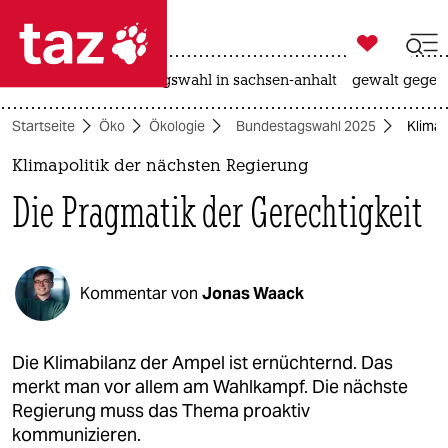

taz zahl ich
hitze
surfen
landtagswahl in sachsen-anhalt
gewalt gegen

taz zahl ich
Startseite
Öko
Ökologie
Bundestagswahl 2025
Klimap
taz zahl ich
Klimapolitik der nächsten Regierung
themen
Die Pragmatik der Gerechtigkeit
politik
öko
Kommentar von
Jonas Waack
gesellschaft
kultur
Die Klimabilanz der Ampel ist ernüchternd. Das
merkt man vor allem am Wahlkampf. Die nächste
sport
Regierung muss das Thema proaktiv
kommunizieren.