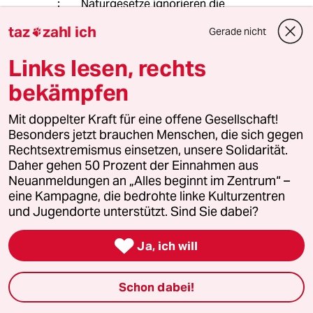
Naturgesetze ignorieren die
Realpolitik.
taz
zahl ich
Gerade nicht

Wer wird gewinnen? Hmmm....
Links lesen, rechts
🤔
bekämpfen
Mit doppelter Kraft für eine offene Gesellschaft!
Frauke Z
Besonders jetzt brauchen Menschen, die sich gegen
FZ
Rechtsextremismus einsetzen, unsere Solidarität.
06.02.2025
,
18:56 Uhr
Daher gehen 50 Prozent der Einnahmen aus
@Patricia Winter:
Neuanmeldungen an „Alles beginnt im Zentrum“ –
"Andere Länder stoppen ihre
eine Kampagne, die bedrohte linke Kulturzentren
unzulänglichen Maßnahmen, also
und Jugendorte unterstützt. Sind Sie dabei?
machen wir auch nix?"
Was schlagen Sie denn vor?

Ja, ich will
Sollen wir unsere Industrie vernichten
mit dem Erfolg, dass die USA, China
und Indien weniger für Öl und Gas
Schon dabei!
zahlen, dass sie umso mehr
verfeuern?