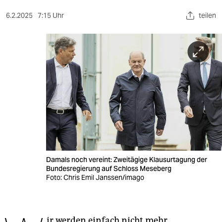
berlin
6.2.2025
7:15 Uhr
teilen
nord
wahrheit
verlag
verlag
veranstaltungen
shop
fragen & hilfe
Damals noch vereint: Zweitägige Klausurtagung der
unterstützen
Bundesregierung auf Schloss Meseberg
Foto: Chris Emil Janssen/imago
abo
genossenschaft
ir werden einfach nicht mehr