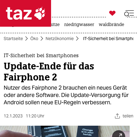

taz zahl ich
krieg in der ukraine
hitze
niedrigwasser
waldbrände

taz zahl ich
Startseite
Öko
Netzökonomie
IT-Sicherheit bei Smartpho
taz zahl ich
themen
IT-Sicherheit bei Smartphones
Update-Ende für das
politik
Fairphone 2
öko
Nut­ze­r des Fairphone 2 brauchen ein neues Gerät
oder andere Software. Die Update-Versorgung für
gesellschaft
Android sollen neue EU-Regeln verbessern.
kultur
12.1.2023
11:20 Uhr
teilen
sport