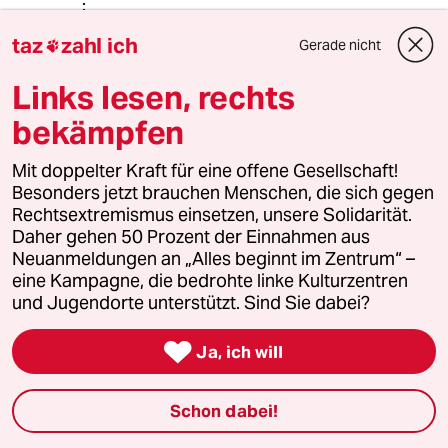
Ringsle
taz
zahl ich
R
Gerade nicht

12.01.2023
,
20:47 Uhr
Links lesen, rechts
@Hannes Hegel:
das /e os hat einen Playstore, das ist
bekämpfen
ja gerade der Witz. Man hat vollen
Zugriff auf den kompletten Google-
Mit doppelter Kraft für eine offene Gesellschaft!
Playstore, aber mit einem anonymen
Besonders jetzt brauchen Menschen, die sich gegen
Account.
Rechtsextremismus einsetzen, unsere Solidarität.
Daher gehen 50 Prozent der Einnahmen aus
Neuanmeldungen an „Alles beginnt im Zentrum“ –
eine Kampagne, die bedrohte linke Kulturzentren
Tom Truijen
TT
und Jugendorte unterstützt. Sind Sie dabei?
13.01.2023
,
11:13 Uhr
@Ringsle:

Ja, ich will
Für mich ist der Grund das ich noch
nicht gewechselt hae, das ich nicht
weiß ob die ganze Bestimmungsapps
Schon dabei!
für Vogel und andere Tieren und auch
Pflanzen warscheinlich nicht