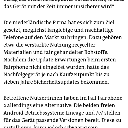
epaper login
das Gerät mit der Zeit immer unsicherer wird“.
Die niederländische Firma hat es sich zum Ziel
gesetzt, möglichst langlebige und nachhaltige
Telefone auf den Markt zu bringen. Dazu gehören
etwa die verstärkte Nutzung recycelter
Materialien und fair gehandelter Rohstoffe.
Nachdem die Update-Erwartungen beim ersten
Fairphone nicht eingelöst wurden, hatte das
Nachfolgegerät je nach Kaufzeitpunkt bis zu
sieben Jahre Sicherheitsupdates bekommen.
Betroffene Nut­ze­r:in­nen haben im Fall Fairphone
2 allerdings eine Alternative: Die beiden freien
Android-Betriebssysteme
Lineage
und
/e/
stellen
für das Gerät passende Versionen bereit. Diese zu
installieren, kann jedoch schwierig sein.