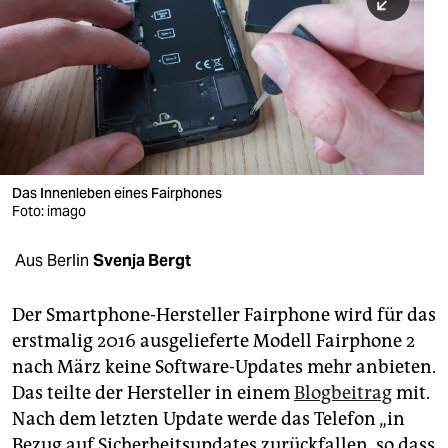
berlin
nord
wahrheit
verlag
verlag
Das Innenleben eines Fairphones
Foto: imago
veranstaltungen
shop
Aus Berlin
Svenja Bergt
fragen & hilfe
Der Smartphone-Hersteller Fairphone wird für das
unterstützen
erstmalig 2016 ausgelieferte Modell Fairphone 2
nach März keine Software-Updates mehr anbieten.
abo
Das teilte der Hersteller in einem
Blogbeitrag
mit.
genossenschaft
Nach dem letzten Update werde das Telefon „in
Bezug auf Sicherheitsupdates zurückfallen, so dass