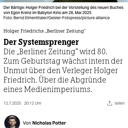
berlin
Der Bärtige: Holger Friedrich bei der Vorstellung des neuen Buches
nord
von Egon Krenz im Babylon Kino am 26. Mai 2025
Foto: Bernd Elmenthaler/Geisler-Fotopress/picture alliance
wahrheit
Holger Friedrichs „Berliner Zeitung“
verlag
Der System­sprenger
Die „Berliner Zeitung“ wird 80.
verlag
Zum Geburtstag wächst intern der
veranstaltungen
Unmut über den Verleger Holger
shop
Friedrich. Über die Abgründe
fragen & hilfe
eines Medienimperiums.
unterstützen
12.7.2025
20:12 Uhr
teilen
abo
genossenschaft
Von
Nicholas Potter