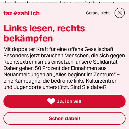
das damals neugegründete Geopolitik-Ressort,
bevor er dieses Jahr Mitherausgeber der
Weltbühne
taz
zahl ich
Gerade nicht

wurde. Neben seiner langjährigen Mitarbeit als
Links lesen, rechts
Autor der neurechten Zeitung
Junge Freiheit
hatte
Fasbender bis zum Großüberfall Russlands auf die
bekämpfen
Ukraine mehrere Formate beim
Propagandasender RT.
Mit doppelter Kraft für eine offene Gesellschaft!
Besonders jetzt brauchen Menschen, die sich gegen
Rechtsextremismus einsetzen, unsere Solidarität.
Daher gehen 50 Prozent der Einnahmen aus
Wer dem Kettenhund zu nahe tritt
Neuanmeldungen an „Alles beginnt im Zentrum“ –
eine Kampagne, die bedrohte linke Kulturzentren
Wenige Tage nach Beginn des russischen Angriffs
und Jugendorte unterstützt. Sind Sie dabei?
lud Fasbender den früheren DDR-Oberst Bernd

Ja, ich will
Biedermann in seine Sendung, der über Putins
Angriffskrieg in der Ukraine sagen durfte: „Aber
welche Alternative hätte er denn gehabt?“ Das sei
Schon dabei!
gar kein Krieg, sondern eine „selektive