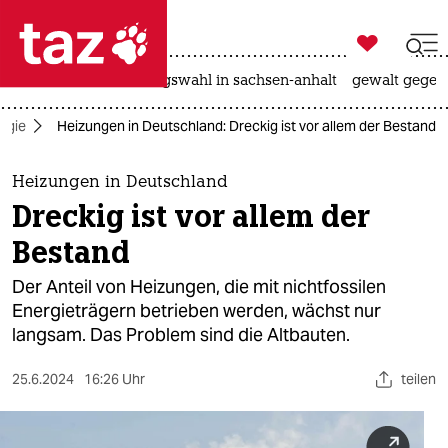

taz zahl ich
hitze
surfen
landtagswahl in sachsen-anhalt
gewalt gegen

taz zahl ich
ogie
Heizungen in Deutschland: Dreckig ist vor allem der Bestand
taz zahl ich
themen
Heizungen in Deutschland
Dreckig ist vor allem der
politik
Bestand
öko
Der Anteil von Heizungen, die mit nichtfossilen
Energieträgern betrieben werden, wächst nur
gesellschaft
langsam. Das Problem sind die Altbauten.
kultur
25.6.2024
16:26 Uhr
teilen
sport