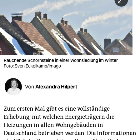
berlin
nord
wahrheit
verlag
verlag
Rauchende Schornsteine in einer Wohnsiedlung im Winter
Foto: Sven Eckelkamp/imago
veranstaltungen
shop
Von
Alexandra Hilpert
fragen & hilfe
unterstützen
Zum ersten Mal gibt es eine vollständige
Erhebung, mit welchen Energieträgern die
abo
Heizungen in allen Wohngebäuden in
genossenschaft
Deutschland betrieben werden. Die Informationen