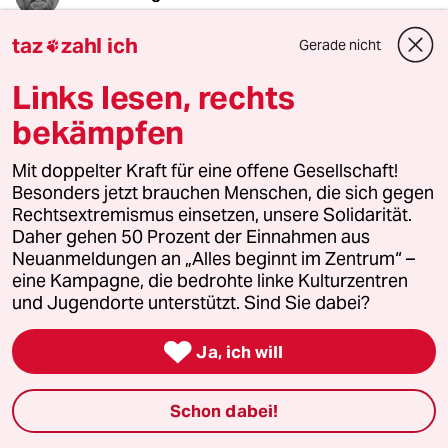
25.06.2024
,
21:38 Uhr
taz
zahl ich
Die Fernwärme gehört nicht in die Reihe der
Gerade nicht

Energiequellen. Sie ist das dritte Element der
Links lesen, rechts
Reihe mit Etagen- und Zentralheizung. Genaue
Zahlen habe ich gerade nicht, aber der Anteil
bekämpfen
von Kohle und Heizöl scheint mir in
Fernwärmeanlagen erheblich höher als in
Mit doppelter Kraft für eine offene Gesellschaft!
Gebäuden.
Besonders jetzt brauchen Menschen, die sich gegen
Rechtsextremismus einsetzen, unsere Solidarität.
Pumpspeicher und Biomasse habe ich im
Daher gehen 50 Prozent der Einnahmen aus
anderen Kommentar als nicht eindeutig
Neuanmeldungen an „Alles beginnt im Zentrum“ –
zuzuordnen weggelassen. Ein Teil des Stroms
eine Kampagne, die bedrohte linke Kulturzentren
kam auch von da.
und Jugendorte unterstützt. Sind Sie dabei?

Ja, ich will
Axel Berger
25.06.2024
,
21:38 Uhr
Schon dabei!
Also der Bestand ist dreckig und das aus den
Steuern der anderen geförderte Neue