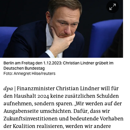
berlin
nord
wahrheit
verlag
verlag
veranstaltungen
Berlin am Freitag den 1.12.2023: Christian Lindner grübelt im
Deutschen Bundestag
shop
Foto: Annegret Hilse/reuters
fragen & hilfe
dpa
| Finanzminister Christian Lindner will für
den Haushalt 2024 keine zusätzlichen Schulden
unterstützen
aufnehmen, sondern sparen. „Wir werden auf der
abo
Ausgabenseite umschichten. Dafür, dass wir
Zukunftsinvestitionen und bedeutende Vorhaben
genossenschaft
der Koalition realisieren, werden wir andere