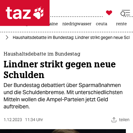

taz zahl ich
hitze
krieg in der ukraine
niedrigwasser
ceuta
rente

taz zahl ich
lt
Haushaltsdebatte im Bundestag: Lindner strikt gegen neue Sch
taz zahl ich
themen
Haushaltsdebatte im Bundestag
Lindner strikt gegen neue
politik
Schulden
öko
Der Bundestag debattiert über Sparmaßnahmen
und die Schuldenbremse. Mit unterschiedlichsten
gesellschaft
Mitteln wollen die Ampel-Parteien jetzt Geld
auftreiben.
kultur
sport
1.12.2023
11:34 Uhr
teilen