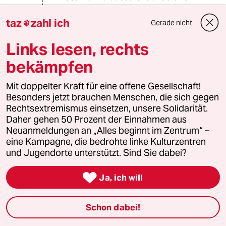
machen. Diese Regierung begräbt
jeden Streit mit Geld, es werden
taz
zahl ich
Gerade nicht

Haufenweise neue Leute mit
gutdotierten Posten besehen, etc.
Links lesen, rechts
wie wäre es mal ernsthaft zu
bekämpfen
Digitalisieren und die Verwaltung und
Regelungen zu entschlacken? Geld zu
Mit doppelter Kraft für eine offene Gesellschaft!
sparen in der Verwaltung und für
Besonders jetzt brauchen Menschen, die sich gegen
Prestige projekte? Steuern
Rechtsextremismus einsetzen, unsere Solidarität.
einzutreiben? Anstatt immer neue zu
Daher gehen 50 Prozent der Einnahmen aus
erfinden erstmal bestehende
Neuanmeldungen an „Alles beginnt im Zentrum“ –
eintreiben.
eine Kampagne, die bedrohte linke Kulturzentren
und Jugendorte unterstützt. Sind Sie dabei?
Benedikt Bräutigam
BB

Ja, ich will
01.12.2023
,
13:38 Uhr
Diese Koalition war einfach nie eine Koalition.
Schon dabei!
Das Geld hat sie halbwegs zusammen
gehalten, damit ist es jetzt vorbei, jetzt liegen