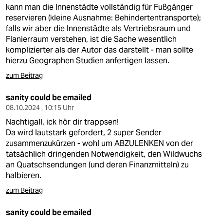
berlin
kann man die Innenstädte vollständig für Fußgänger
reservieren (kleine Ausnahme: Behindertentransporte);
nord
falls wir aber die Innenstädte als Vertriebsraum und
Flanierraum verstehen, ist die Sache wesentlich
wahrheit
komplizierter als der Autor das darstellt - man sollte
hierzu Geographen Studien anfertigen lassen.
verlag
zum Beitrag
verlag
sanity could be emailed
veranstaltungen
08.10.2024 , 10:15 Uhr
Nachtigall, ick hör dir trappsen!
shop
Da wird lautstark gefordert, 2 super Sender
fragen & hilfe
zusammenzukürzen - wohl um ABZULENKEN von der
tatsächlich dringenden Notwendigkeit, den Wildwuchs
unterstützen
an Quatschsendungen (und deren Finanzmitteln) zu
halbieren.
abo
zum Beitrag
genossenschaft
sanity could be emailed