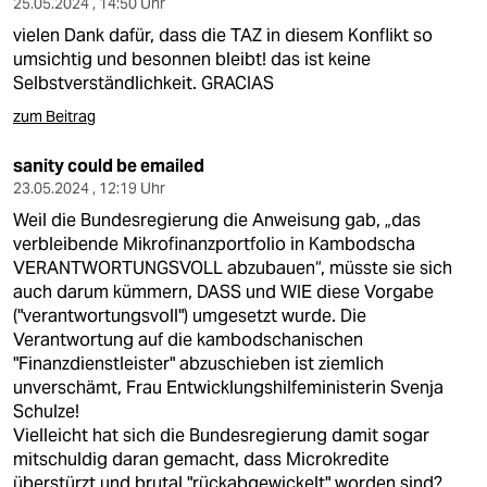
25.05.2024 , 14:50 Uhr
vielen Dank dafür, dass die TAZ in diesem Konflikt so
umsichtig und besonnen bleibt! das ist keine
Selbstverständlichkeit. GRACIAS
zum Beitrag
sanity could be emailed
23.05.2024 , 12:19 Uhr
Weil die Bundesregierung die Anweisung gab, „das
verbleibende Mikrofinanzportfolio in Kambodscha
VERANTWORTUNGSVOLL abzubauen“, müsste sie sich
auch darum kümmern, DASS und WIE diese Vorgabe
("verantwortungsvoll") umgesetzt wurde. Die
Verantwortung auf die kambodschanischen
"Finanzdienstleister" abzuschieben ist ziemlich
unverschämt, Frau Entwicklungshilfeministerin Svenja
Schulze!
Vielleicht hat sich die Bundesregierung damit sogar
mitschuldig daran gemacht, dass Microkredite
überstürzt und brutal "rückabgewickelt" worden sind?