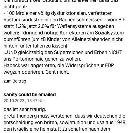
Man braucht kein Studium, um zu erkennen dass das
nicht geht:
- 100 Mrd einer völlig dysfunktionalen, verfetteten
Rüstungsindustrie in den Rachen schmeissen; - vom BIP
statt 1,2% jetzt 2,0% für Waffensysteme ausgeben
wollen; - dringend nötige Korrekturen am Sozialsystem
durchführen (um zB Kinder von Alleinerziehenden nicht
hinten runter fallen zu lassen)
...UND gleichzeitig den Superreichen und Erben NICHT
ans Portemonnaie gehen zu wollen.
Habeck war angetreten, die Widersprüche zur FDP
wegzumoderieren. Geht nicht.
zum Beitrag
sanity could be emailed
20.10.2023 , 13:47 Uhr
das ist sehr traurig.
greta thunberg muss verstehen, dass wir deutschen die
entscheidung von briten, sowjetunion und usa aus 1948,
den israelis eine heimstatt zu schaffen nach dem