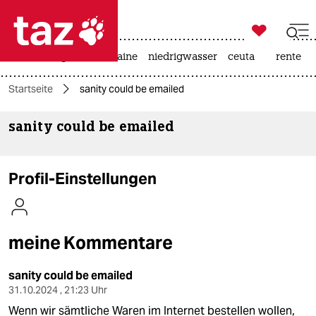

taz zahl ich
hitze
krieg in der ukraine
niedrigwasser
ceuta
rente

taz zahl ich
Startseite
sanity could be emailed
taz zahl ich
sanity could be emailed
themen
politik
Profil-Einstellungen
öko
gesellschaft
meine Kommentare
kultur
sanity could be emailed
sport
31.10.2024 , 21:23 Uhr
Wenn wir sämtliche Waren im Internet bestellen wollen,