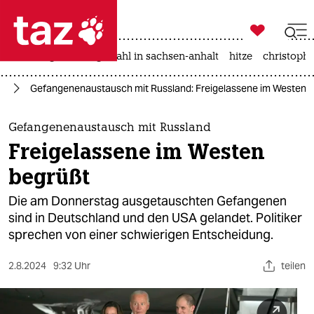

taz zahl ich
iran-krieg
landtagswahl in sachsen-anhalt
hitze
christophe

taz zahl ich
pa
Gefangenenaustausch mit Russland: Freigelassene im Westen 
taz zahl ich
themen
Gefangenenaustausch mit Russland
Freigelassene im Westen
politik
begrüßt
öko
Die am Donnerstag ausgetauschten Gefangenen
sind in Deutschland und den USA gelandet. Politiker
gesellschaft
sprechen von einer schwierigen Entscheidung.
kultur
2.8.2024
9:32 Uhr
teilen
sport