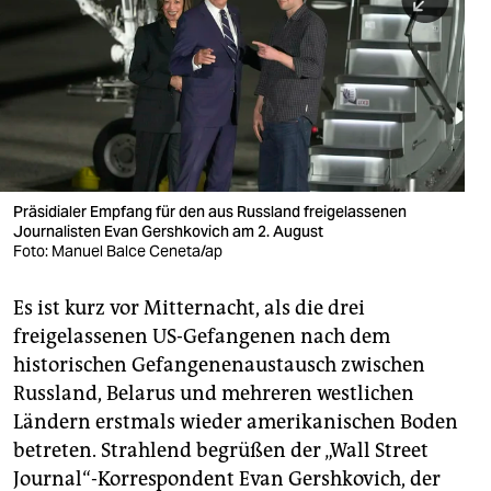
berlin
nord
wahrheit
verlag
verlag
Präsidialer Empfang für den aus Russland freigelassenen
Journalisten Evan Gershkovich am 2. August
veranstaltungen
Foto: Manuel Balce Ceneta/ap
shop
Es ist kurz vor Mitternacht, als die drei
fragen & hilfe
freigelassenen US-Gefangenen nach dem
unterstützen
historischen Gefangenenaustausch zwischen
Russland, Belarus und mehreren westlichen
abo
Ländern erstmals wieder amerikanischen Boden
betreten. Strahlend begrüßen der „Wall Street
genossenschaft
Journal“-Korrespondent Evan Gershkovich, der