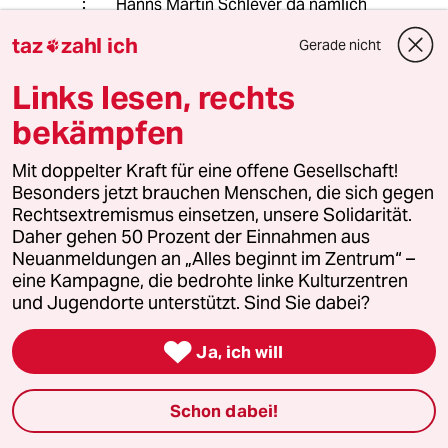
Hanns Martin Schleyer da nämlich
eindeutig geurteilt: "Die Eigenart des
taz
zahl ich
Gerade nicht

Schutzes gegen lebensbedrohende
terroristische Erpressungen ist
Links lesen, rechts
dadurch gekennzeichnet, daß die
gebotenen Maßnahmen der Vielfalt
bekämpfen
singulärer Lagen angepaßt sein
müssen. Sie können weder generell
Mit doppelter Kraft für eine offene Gesellschaft!
im voraus normiert noch aus einem
Besonders jetzt brauchen Menschen, die sich gegen
Individualgrundrecht als Norm
Rechtsextremismus einsetzen, unsere Solidarität.
hergeleitet werden. Das Grundgesetz
Daher gehen 50 Prozent der Einnahmen aus
begründet eine Schutzpflicht nicht
Neuanmeldungen an „Alles beginnt im Zentrum“ –
nur gegenüber dem Einzelnen,
eine Kampagne, die bedrohte linke Kulturzentren
sondern auch gegenüber der
und Jugendorte unterstützt. Sind Sie dabei?
Gesamtheit aller Bürger. Eine
wirksame Wahrnehmung dieser

Ja, ich will
Pflicht setzt voraus, daß die
zuständigen staatlichen Organe in
der Lage sind, auf die jeweiligen
Schon dabei!
Umstände des Einzelfalles
angemessen zu reagieren; schon dies