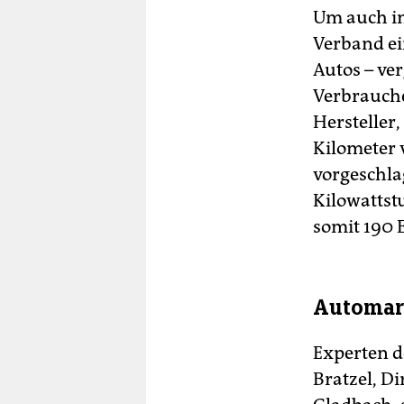
Um auch im
Verband ei
Autos – ve
Verbrauche
Hersteller,
Kilometer 
vorgeschla
Kilowattst
somit 190 
Automark
Experten d
Bratzel, D