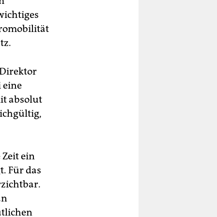
m
wichtiges
tromobilität
tz.
 Direktor
 eine
t absolut
ichgültig,
Zeit ein
t. Für das
zichtbar.
an
tlichen