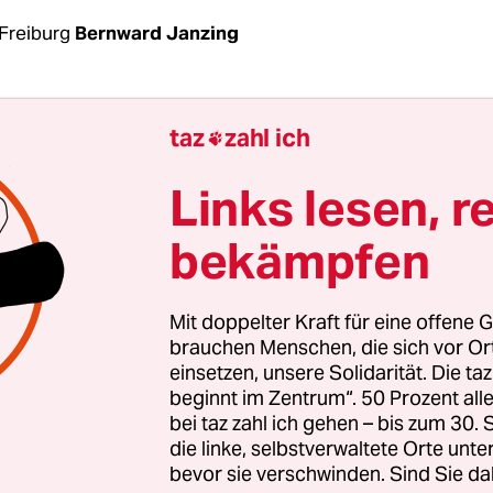
Freiburg
Bernward Janzing
ucherzentrale Bundesverband (vzbv)
fordert in 
taz
zahl ich

pier, das der taz exklusiv vorliegt, einen EU-weit
nzwert für
den Stromverbrauch von Elektroautos
Links lesen, r
an den bestehenden Flottengrenzwert bei Verbre
bekämpfen
ier heißt es: „Alle neu zugelassenen batterieelek
sollten im Flottendurchschnitt den Zielwert von 1
Mit doppelter Kraft für eine offene G
unden pro 100 Kilometer ab dem Jahr 2030 nicht
brauchen Menschen, die sich vor O
einsetzen, unsere Solidarität. Die ta
ten.“ Der angesetzte Wert basiere „auf umfangre
beginnt im Zentrum“. 50 Prozent a
n Daten“. Die effizientesten derzeit verfügbaren
bei taz zahl ich gehen – bis zum 30
rzeuge lägen zwischen 15 und 16 Kilowattstunden
die linke, selbstverwaltete Orte unte
bevor sie verschwinden. Sind Sie da