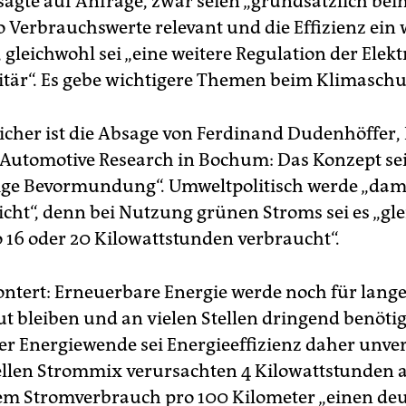
sagte auf Anfrage, zwar seien „grundsätzlich bei
o Verbrauchswerte relevant und die Effizienz ein 
 gleichwohl sei „eine weitere Regulation der Elek
ritär“. Es gebe wichtigere Themen beim Klimaschu
icher ist die Absage von Ferdinand Dudenhöffer,
 Automotive Research in Bochum: Das Konzept sei
ige Bevormundung“. Umweltpolitisch werde „dami
icht“, denn bei Nutzung grünen Stroms sei es „gle
o 16 oder 20 Kilowattstunden verbraucht“.
ontert: Erneuerbare Energie werde noch für lange 
t bleiben und an vielen Stellen dringend benötig
er Energiewende sei Energieeffizienz daher unver
llen Strommix verursachten 4 Kilowattstunden 
em Stromverbrauch pro 100 Kilometer „einen deu