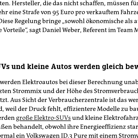
en. Hersteller, die das nicht schaffen, müssen fü
 eine Strafe von 95 Euro pro verkauftem Fahrz
Diese Regelung bringe „sowohl ökonomische als 
 Vorteile“, sagt Daniel Weber, Referent im Team M
Vs und kleine Autos werden gleich be
 werden Elektroautos bei dieser Berechnung una
ten Strommix und der Höhe des Stromverbrauch
tzt. Aus Sicht der Verbraucherzentrale ist das we
, weil der Druck fehlt, effizientere Modelle zu ba
werden
große Elektro-SUVs
und kleine Elektrofahr
ßen behandelt, obwohl ihre Energieeffizienz stark
ormal ein Volkswagen ID.3 Pure mit einem Stro