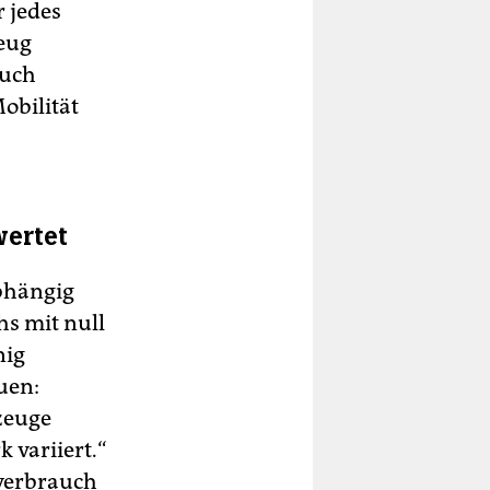
r jedes
eug
auch
obilität
wertet
bhängig
s mit null
nig
uen:
zeuge
 variiert.“
mverbrauch