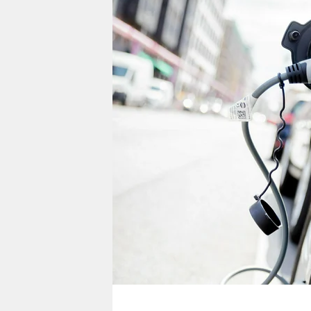
berlin
nord
wahrheit
verlag
verlag
veranstaltungen
shop
fragen & hilfe
unterstützen
abo
genossenschaft