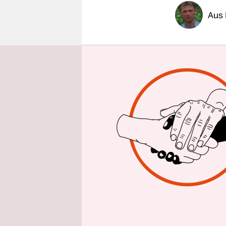
epaper login
Aus 
Der
Verbra
Positionspa
Flottengre
angelehnt 
In dem Pap
Fahrzeuge 
Kilowattst
überschrei
empirische
Elektrofah