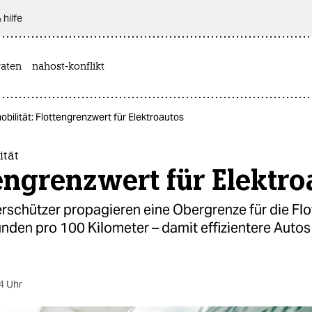
 hilfe
aten
nahost-konflikt
obilität: Flottengrenzwert für Elektroautos
ität
engrenzwert für Elektro
er­schüt­ze­r propagieren eine Obergrenze für die Fl
nden pro 100 Kilometer – damit effizientere Auto
4 Uhr