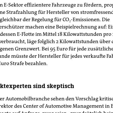
 E-Sektor effizientere Fahrzeuge zu fördern, pro
ne Strafzahlung für Hersteller von stromfressen
rgleichbar der Regelung für CO₂-Emissionen. Die
rschützer machen eine Beispielrechnung auf: E
 dessen E-Flotte im Mittel 18 Kilowattstunden pro
verbraucht, läge folglich 2 Kilowattstunden über
genen Grenzwert. Bei 95 Euro für jede zusätzlich
unde müsste der Hersteller für jedes verkaufte F
Euro Strafe bezahlen.
texperten sind skeptisch
er Automobilbranche sehen den Vorschlag kritisc
irektor des Center of Automotive Management in 