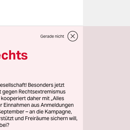
einem
Gerade nicht
en
–
echts
nnern.
trischen
6
esellschaft! Besonders jetzt
rt gegen Rechtsextremismus
z kooperiert daher mit „Alles
ichen
ller Einnahmen aus Anmeldungen
. September – an die Kampagne,
.
rstützt und Freiräume sichern will,
bei?