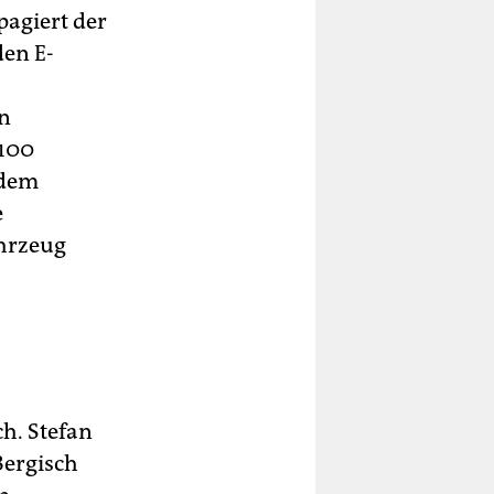
pagiert der
den E-
in
 100
 dem
e
ahrzeug
h. Stefan
Bergisch