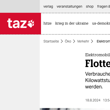
hautnavigation anspringen
hauptinhalt anspringen
footer anspringen
verlag
veranstaltungen
shop
fragen &
hitze
krieg in der ukraine
us-demokr

taz zahl ich
taz zahl ich
Startseite
Öko
Verkehr
Elektrom
themen
politik
Elektromobil
Flott
öko
Ver­brau­ch
gesellschaft
Kilowattstu
werden.
kultur
sport
18.8.2024
13:5