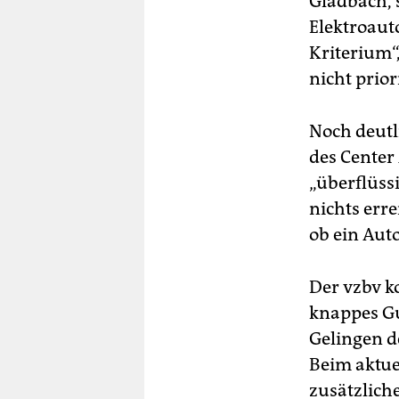
Gladbach, 
Elektroaut
Kriterium“,
nicht prio
Noch deutl
des Center
„überflüss
nichts erre
ob ein Aut
Der vzbv k
knappes Gu
Gelingen d
Beim aktue
zusätzlich