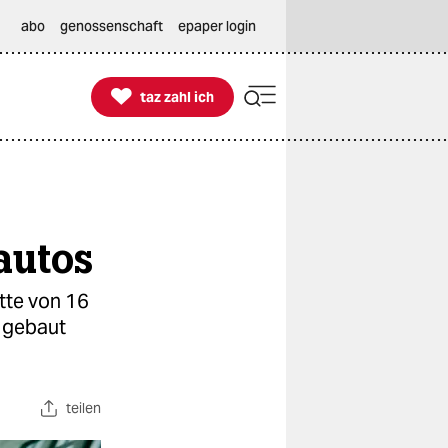
abo
genossenschaft
epaper login

taz zahl ich
taz zahl ich
autos
otte von 16
s gebaut
teilen