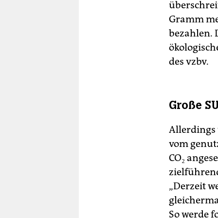
überschreit
Gramm mehr
bezahlen. 
ökologische
des vzbv.
Große SU
Allerdings
vom genutz
CO₂ angese
zielführend
„Derzeit 
gleicherma
So werde f