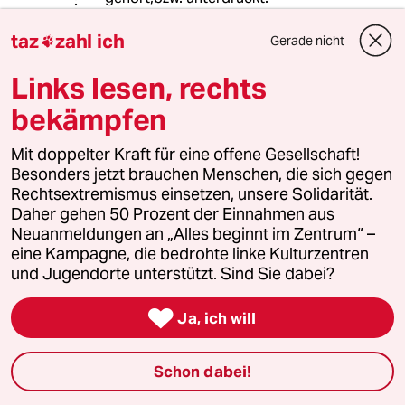
Heute ist es nicht mehr zu leugnen,
taz
zahl ich
Gerade nicht

trotzdem leben auch viele junge
Menschen lieber Ihren Konsum
Links lesen, rechts
aus,als den unangenehmen Fakten
bekämpfen
Rechnung zu tragen.
Mit doppelter Kraft für eine offene Gesellschaft!
Besonders jetzt brauchen Menschen, die sich gegen
R.I.P.
R
Rechtsextremismus einsetzen, unsere Solidarität.
02.07.2023
,
19:06 Uhr
Daher gehen 50 Prozent der Einnahmen aus
Neuanmeldungen an „Alles beginnt im Zentrum“ –
@Grandpa:
eine Kampagne, die bedrohte linke Kulturzentren
Ich teile Ihre Meinung bezüglich der
und Jugendorte unterstützt. Sind Sie dabei?
80er und der Konsumliebe
heutzutage, verstehe aber nicht, was

an meinem obigen Kommentar nicht
Ja, ich will
so ganz stimmt.
Falls Sie die "Wir haben alle nichts
Schon dabei!
gewußt"-Chöre irritierten, ich hatte
da die Nazis im Sinn.