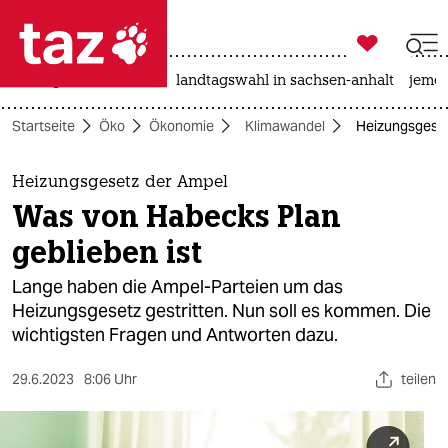

taz zahl ich
niedrigwasser
rente
landtagswahl in sachsen-anhalt
jeme

taz zahl ich
Startseite
Öko
Ökonomie
Klimawandel
Heizungsgeset
taz zahl ich
themen
Heizungsgesetz der Ampel
Was von Habecks Plan
politik
geblieben ist
öko
Lange haben die Ampel-Parteien um das
Heizungsgesetz gestritten. Nun soll es kommen. Die
gesellschaft
wichtigsten Fragen und Antworten dazu.
kultur
29.6.2023
8:06 Uhr
teilen
sport