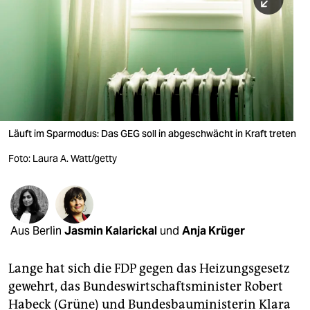
berlin
nord
wahrheit
verlag
verlag
Läuft im Sparmodus: Das GEG soll in abgeschwächt in Kraft treten
veranstaltungen
Foto: Laura A. Watt/getty
shop
fragen & hilfe
unterstützen
Aus Berlin
Jasmin Kalarickal
und
Anja Krüger
abo
Lange hat sich die FDP gegen das Heizungsgesetz
gewehrt, das Bundeswirtschaftsminister Robert
genossenschaft
Habeck (Grüne) und Bundesbauministerin Klara