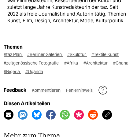
war Filmredakteurin, Ressortleiterin der Kultur und
zuletzt lange Jahre Kunstredakteurin der taz. Seit
2022 als freie Journalistin und Autorin tätig. Themen
Kunst, Film, Design, Architektur, Mode, Kulturpolitik.
Themen
#taz Plan
#Berliner Galerien
#Skulptur
#Textile Kunst
#zeitgenössische Fotografie
#Afrika
#Architektur
#Ghana
#Nigeria
#Uganda
Feedback
Kommentieren
Fehlerhinweis
Diesen Artikel teilen
Mehr zum Thema