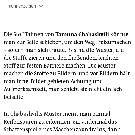
mehr anzeigen
Jean Molitor:
Auf Augenhöhe – Afrika und seine
Moderne,
Freundeskreis Willy-Brandt-Haus
, bis 7.
Juli, Di.–So. 12–18 Uhr, Wilhelmstr. 140
Die Stofffahnen von
Tamuna Chabashvili
könnte
man zur Seite schieben, um den Weg freizumachen
– sofern man sich traute. Es sind die Muster, die
die Stoffe zieren und den fließenden, leichten
Stoff zur festen Barriere machen. Die Muster
machen die Stoffe zu Bildern, und vor Bildern hält
man inne. Bilder gebieten Achtung und
Aufmerksamkeit, man schiebt sie nicht einfach
beiseite.
In
Chabashvilis Muster
meint man einmal
Reifenspuren zu erkennen, ein andermal das
Schattenspiel eines Maschenzaundrahts, dann