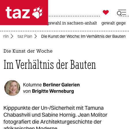

taz zahl ich
hitze
surfen
landtagswahl in sachsen-anhalt
gewalt gegen

taz zahl ich
erlin
taz Plan
Die Kunst der Woche: Im Verhältnis der Bauten
taz zahl ich
themen
Die Kunst der Woche
Im Verhältnis der Bauten
politik
öko
Kolumne
Berliner Galerien
gesellschaft
von
Brigitte Werneburg
kultur
Kipppunkte der Un-/Sicherheit mit Tamuna
Chabashvili und Sabine Hornig. Jean Molitor
sport
fotografiert die Architekturgeschichte der
afrikanischen Moderne.