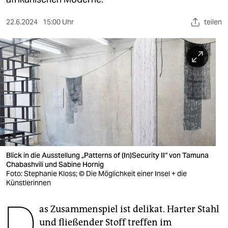
berlin
nord
22.6.2024
15:00 Uhr
teilen
wahrheit
verlag
verlag
veranstaltungen
shop
fragen & hilfe
Blick in die Ausstellung „Patterns of (In)Security II“ von Tamuna
Chabashvili und Sabine Hornig
unterstützen
Foto: Stephanie Kloss; © Die Möglichkeit einer Insel + die
Künstlerinnen
abo
D
as Zusammenspiel ist delikat. Harter Stahl
genossenschaft
und fließender Stoff treffen im