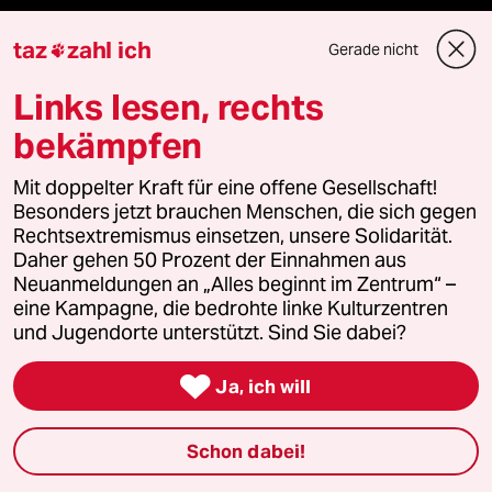
Die Seitenwende
taz
zahl ich
Gerade nicht

Stellen
Links lesen, rechts
Presse
bekämpfen
Mit doppelter Kraft für eine offene Gesellschaft!
Besonders jetzt brauchen Menschen, die sich gegen
Unterstützen
Rechtsextremismus einsetzen, unsere Solidarität.
Daher gehen 50 Prozent der Einnahmen aus
Neuanmeldungen an „Alles beginnt im Zentrum“ –
abo
eine Kampagne, die bedrohte linke Kulturzentren
und Jugendorte unterstützt. Sind Sie dabei?
genossenschaft

Ja, ich will
taz zahl ich
Schon dabei!
recherchefonds ausland